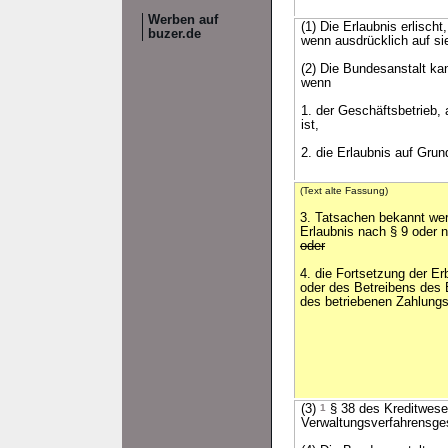
Werben auf
(1) Die Erlaubnis erlisch
buzer.de
wenn ausdrücklich auf si
(2) Die Bundesanstalt ka
wenn
1. der Geschäftsbetrieb,
ist,
2. die Erlaubnis auf Gru
(Text alte Fassung)
3. Tatsachen bekannt wer
Erlaubnis nach § 9 oder n
oder
4. die Fortsetzung der E
oder des Betreibens des E
des betriebenen Zahlun
(3)
1
§ 38 des Kreditwese
Verwaltungsverfahrensges