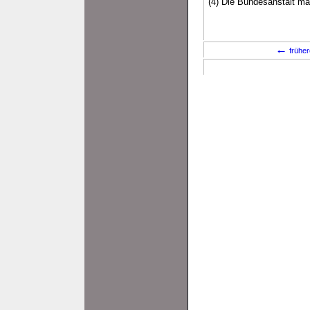
(4) Die Bundesanstalt ma
←
früher