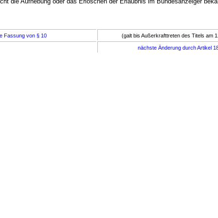
cht die Aufhebung oder das Erlöschen der Erlaubnis im Bundesanzeiger beka
e Fassung von § 10
(galt bis Außerkrafttreten des Titels am 
nächste Änderung durch Artikel 1