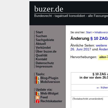
buzer.de
Bundesrecht - tagaktuell konsolidiert - alle Fassunge
Start
Sie sind hier:
Start
>
Inhaltsver
Suchen
Änderung
§ 10 ZAG
Sachgebiete
Aktuell
Ähnliche Seiten:
weitere
Verkündet
26. Juni 2017
und
Änder
Über buzer.de
Qualität
Hervorhebungen:
alter 
Kontakt
Datenschutz
Impressum
Tools:
§ 10 ZAG a
in der vor dem 26.
Blog-Plugin
Mobilversion
←
früher
Update via:
Web-Widget
Feed
(Textabschnitt unverändert)
Rechtskataster