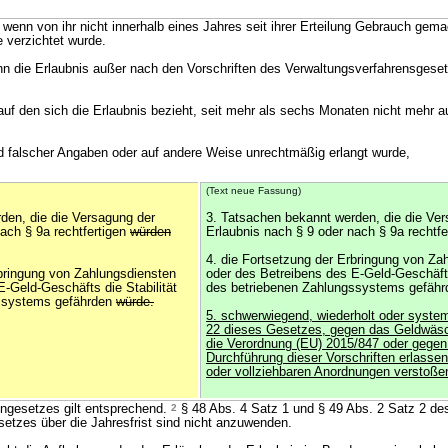
t, wenn von ihr nicht innerhalb eines Jahres seit ihrer Erteilung Gebrauch gema
e verzichtet wurde.
nn die Erlaubnis außer nach den Vorschriften des Verwaltungsverfahrensgese
 auf den sich die Erlaubnis bezieht, seit mehr als sechs Monaten nicht mehr 
nd falscher Angaben oder auf andere Weise unrechtmäßig erlangt wurde,
(Text neue Fassung)
den, die die Versagung der
3. Tatsachen bekannt werden, die die Ve
ach § 9a rechtfertigen
würden
Erlaubnis nach § 9 oder nach § 9a rechtf
4. die Fortsetzung der Erbringung von Za
rbringung von Zahlungsdiensten
oder des Betreibens des E-Geld-Geschäfts
-Geld-Geschäfts die Stabilität
des betriebenen Zahlungssystems gefäh
gssystems gefährden
würde.
5. schwerwiegend, wiederholt oder syste
22 dieses Gesetzes, gegen das Geldwäs
die Verordnung (EU) 2015/847 oder gegen 
Durchführung dieser Vorschriften erlass
oder vollziehbaren Anordnungen verstoße
ngesetzes gilt entsprechend.
2
§ 48 Abs. 4 Satz 1 und § 49 Abs. 2 Satz 2 de
etzes über die Jahresfrist sind nicht anzuwenden.