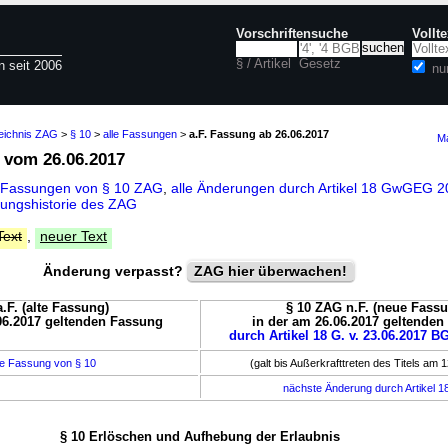
Vorschriftensuche
Vollt
§ / Artikel
Gesetz
n seit 2006
nu
zeichnis ZAG
>
§ 10
>
alle Fassungen
>
a.F. Fassung ab 26.06.2017
Ma
vom 26.06.2017
 Fassungen von § 10 ZAG
,
alle Änderungen durch Artikel 18 GwGEG 
ungshistorie des ZAG
Text
,
neuer Text
Änderung verpasst?
ZAG hier überwachen!
.F. (alte Fassung)
§ 10 ZAG n.F. (neue Fassu
06.2017 geltenden Fassung
in der am 26.06.2017 geltende
durch Artikel 18 G. v. 23.06.2017 BG
e Fassung von § 10
(galt bis Außerkrafttreten des Titels am 
nächste Änderung durch Artikel 1
§ 10 Erlöschen und Aufhebung der Erlaubnis