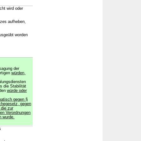
cht wird oder
tzes aufheben,
ausgeübt worden
rsagung der
ertigen
würden,
hlungsdiensten
 die Stabilität
rden
würde oder
matisch gegen §
chegesetz, gegen
die zur
enen Verordnungen
n wurde.
s