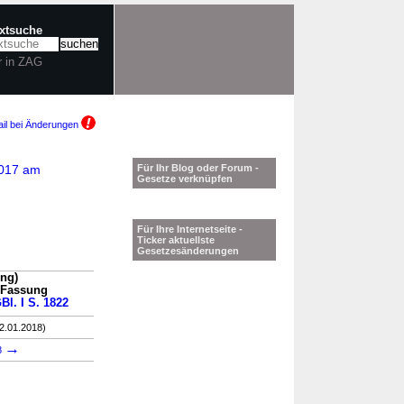
extsuche
r in ZAG
il bei Änderungen
2017 am
Für Ihr Blog oder Forum -
Gesetze verknüpfen
Für Ihre Internetseite -
Ticker aktuellste
Gesetzesänderungen
ng)
n Fassung
Bl. I S. 1822
12.01.2018)
→
8