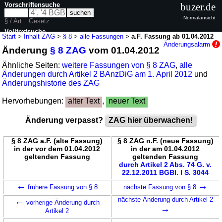
Vorschriftensuche
buzer.de
Normalansicht
§ / Art.
Gesetz
Volltextsuche
Start
>
Inhalt ZAG
>
§ 8
>
alle Fassungen
>
a.F. Fassung ab 01.04.2012
Änderungsalarm
Änderung
§ 8 ZAG
vom 01.04.2012
nur in ZAG
Ähnliche Seiten:
weitere Fassungen von § 8 ZAG
,
alle
Änderungen durch Artikel 2 BAnzDiG am 1. April 2012
und
Änderungshistorie des ZAG
Hervorhebungen:
alter Text
,
neuer Text
Änderung verpasst?
ZAG hier überwachen!
§ 8 ZAG a.F. (alte Fassung)
§ 8 ZAG n.F. (neue Fassung)
in der vor dem 01.04.2012
in der am 01.04.2012
geltenden Fassung
geltenden Fassung
durch Artikel 2 Abs. 74 G. v.
22.12.2011 BGBl. I S. 3044
←
→
frühere Fassung von § 8
nächste Fassung von § 8
←
nächste Änderung durch Artikel 2
vorherige Änderung durch
→
Artikel 2