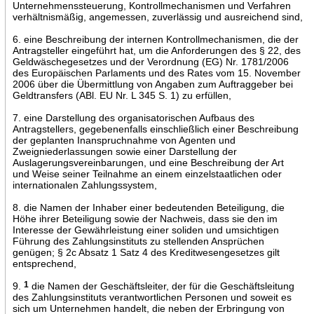
Unternehmenssteuerung, Kontrollmechanismen und Verfahren
verhältnismäßig, angemessen, zuverlässig und ausreichend sind,
6. eine Beschreibung der internen Kontrollmechanismen, die der
Antragsteller eingeführt hat, um die Anforderungen des § 22, des
Geldwäschegesetzes und der Verordnung (EG) Nr. 1781/2006
des Europäischen Parlaments und des Rates vom 15. November
2006 über die Übermittlung von Angaben zum Auftraggeber bei
Geldtransfers (ABl. EU Nr. L 345 S. 1) zu erfüllen,
7. eine Darstellung des organisatorischen Aufbaus des
Antragstellers, gegebenenfalls einschließlich einer Beschreibung
der geplanten Inanspruchnahme von Agenten und
Zweigniederlassungen sowie einer Darstellung der
Auslagerungsvereinbarungen, und eine Beschreibung der Art
und Weise seiner Teilnahme an einem einzelstaatlichen oder
internationalen Zahlungssystem,
8. die Namen der Inhaber einer bedeutenden Beteiligung, die
Höhe ihrer Beteiligung sowie der Nachweis, dass sie den im
Interesse der Gewährleistung einer soliden und umsichtigen
Führung des Zahlungsinstituts zu stellenden Ansprüchen
genügen; § 2c Absatz 1 Satz 4 des Kreditwesengesetzes gilt
entsprechend,
9.
1
die Namen der Geschäftsleiter, der für die Geschäftsleitung
des Zahlungsinstituts verantwortlichen Personen und soweit es
sich um Unternehmen handelt, die neben der Erbringung von