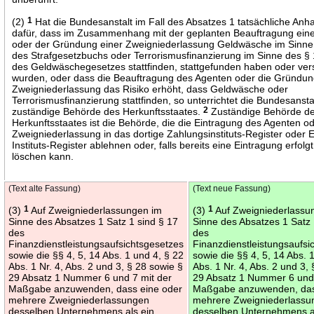
(2)
1
Hat die Bundesanstalt im Fall des Absatzes 1 tatsächliche Anh
dafür, dass im Zusammenhang mit der geplanten Beauftragung ein
oder der Gründung einer Zweigniederlassung Geldwäsche im Sinne
des Strafgesetzbuchs oder Terrorismusfinanzierung im Sinne des § 
des Geldwäschegesetzes stattfinden, stattgefunden haben oder ver
wurden, oder dass die Beauftragung des Agenten oder die Gründun
Zweigniederlassung das Risiko erhöht, dass Geldwäsche oder
Terrorismusfinanzierung stattfinden, so unterrichtet die Bundesansta
zuständige Behörde des Herkunftsstaates.
2
Zuständige Behörde d
Herkunftsstaates ist die Behörde, die die Eintragung des Agenten o
Zweigniederlassung in das dortige Zahlungsinstituts-Register oder 
Instituts-Register ablehnen oder, falls bereits eine Eintragung erfolgt 
löschen kann.
(Text alte Fassung)
(Text neue Fassung)
(3)
1
Auf Zweigniederlassungen im
(3)
1
Auf Zweigniederlassu
Sinne des Absatzes 1 Satz 1 sind § 17
Sinne des Absatzes 1 Satz 
des
des
Finanzdienstleistungsaufsichtsgesetzes
Finanzdienstleistungsaufsi
sowie die §§ 4, 5, 14 Abs. 1 und 4, § 22
sowie die §§ 4, 5, 14 Abs. 
Abs. 1 Nr. 4, Abs. 2 und 3, § 28 sowie §
Abs. 1 Nr. 4, Abs. 2 und 3,
29 Absatz 1 Nummer 6 und 7 mit der
29 Absatz 1 Nummer 6 und 
Maßgabe anzuwenden, dass eine oder
Maßgabe anzuwenden, das
mehrere Zweigniederlassungen
mehrere Zweigniederlassu
desselben Unternehmens als ein
desselben Unternehmens a