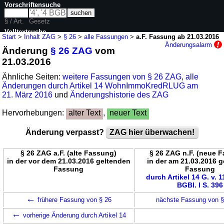
Vorschriftensuche
§ / Art.
Gesetz
Volltextsuche
Start
>
Inhalt ZAG
>
§ 26
>
alle Fassungen
>
a.F. Fassung ab 21.03.2016
Änderungsalarm
Änderung
§ 26 ZAG
vom
nur in ZAG
21.03.2016
Ähnliche Seiten:
weitere Fassungen von § 26 ZAG
,
alle
Änderungen durch Artikel 14 WohnImmoKredRLUG am
21. März 2016
und
Änderungshistorie des ZAG
Hervorhebungen:
alter Text
,
neuer Text
Änderung verpasst?
ZAG hier überwachen!
§ 26 ZAG a.F. (alte Fassung)
§ 26 ZAG n.F. (neue 
in der vor dem 21.03.2016 geltenden
in der am 21.03.2016 
Fassung
Fassung
durch Artikel 14 G. v. 
BGBl. I S. 396
←
frühere Fassung von § 26
nächste Fassung von 
←
vorherige Änderung durch Artikel 14