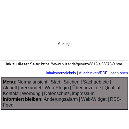
Anzeige
Link zu dieser Seite
: https://www.buzer.de/gesetz/8812/al53875-0.htm
Inhaltsverzeichnis
|
Ausdrucken/PDF
|
nach oben
Menü:
Normalansicht
|
Start
|
Suchen
|
Sachgebiete
|
Aktuell
|
Verkündet
|
Web-Plugin
|
Über buzer.de
|
Qualität
|
Kontakt
|
Werbung
|
Datenschutz, Impressum
informiert bleiben:
Änderungsalarm
|
Web-Widget
|
RSS-
Feed