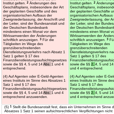
Institut gelten.
2
Änderungen des
Institut gelten.
2
Änderunge
Geschäftsplans, insbesondere der Art
Geschäftsplans, insbesonde
der geplanten Geschäfte und des
der geplanten Geschäfte u
organisatorischen Aufbaus der
organisatorischen Aufbaus
Zweigniederlassung, der Anschrift und
Zweigniederlassung, der An
der Leiter, sind der Bundesanstalt und
der Leiter, sind der Bundes
der Deutschen Bundesbank
der Deutschen Bundesban
mindestens einen Monat vor dem
mindestens einen Monat v
Wirksamwerden der Änderungen
Wirksamwerden der Änder
schriftlich anzuzeigen.
3
Für die
schriftlich anzuzeigen.
3
Für
Tätigkeiten im Wege des
Tätigkeiten im Wege des
grenzüberschreitenden
grenzüberschreitenden
Dienstleistungsverkehrs nach Absatz 1
Dienstleistungsverkehrs na
Satz 1 gelten § 17 des
Satz 1 gelten § 17 des
Finanzdienstleistungsaufsichtsgesetzes
Finanzdienstleistungsaufsi
sowie die §§ 4, 5 und 14
Abs.
1 und 4
sowie die §§
2,
4, 5 und 1
entsprechend.
und 4 entsprechend.
(4) Auf Agenten oder E-Geld-Agenten
(4) Auf Agenten oder E-Ge
eines Instituts im Sinne des Absatzes 1
eines Instituts im Sinne de
Satz 1 sind § 17 des
Satz 1 sind § 17 des
Finanzdienstleistungsaufsichtsgesetzes
Finanzdienstleistungsaufsi
sowie die §§ 4, 5 und 14
Abs.
1 und 4
sowie die §§
2,
4, 5 und 1
entsprechend anzuwenden.
und 4 entsprechend anzu
(5)
1
Stellt die Bundesanstalt fest, dass ein Unternehmen im Sinne 
Absatzes 1 Satz 1 seinen aufsichtsrechtlichen Verpflichtungen nicht