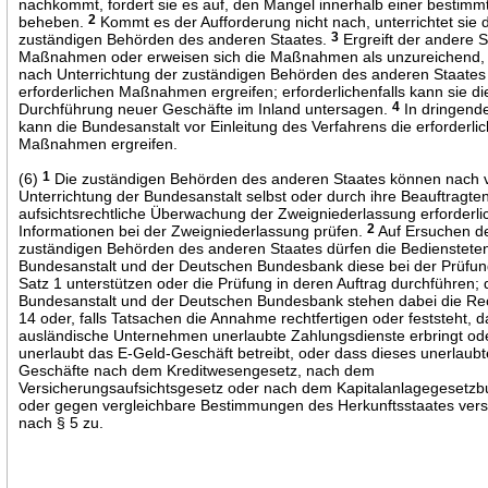
nachkommt, fordert sie es auf, den Mangel innerhalb einer bestimmt
beheben.
2
Kommt es der Aufforderung nicht nach, unterrichtet sie 
zuständigen Behörden des anderen Staates.
3
Ergreift der andere S
Maßnahmen oder erweisen sich die Maßnahmen als unzureichend, 
nach Unterrichtung der zuständigen Behörden des anderen Staates
erforderlichen Maßnahmen ergreifen; erforderlichenfalls kann sie di
Durchführung neuer Geschäfte im Inland untersagen.
4
In dringend
kann die Bundesanstalt vor Einleitung des Verfahrens die erforderli
Maßnahmen ergreifen.
(6)
1
Die zuständigen Behörden des anderen Staates können nach v
Unterrichtung der Bundesanstalt selbst oder durch ihre Beauftragten 
aufsichtsrechtliche Überwachung der Zweigniederlassung erforderli
Informationen bei der Zweigniederlassung prüfen.
2
Auf Ersuchen d
zuständigen Behörden des anderen Staates dürfen die Bedienstete
Bundesanstalt und der Deutschen Bundesbank diese bei der Prüfu
Satz 1 unterstützen oder die Prüfung in deren Auftrag durchführen; 
Bundesanstalt und der Deutschen Bundesbank stehen dabei die Re
14 oder, falls Tatsachen die Annahme rechtfertigen oder feststeht, 
ausländische Unternehmen unerlaubte Zahlungsdienste erbringt od
unerlaubt das E-Geld-Geschäft betreibt, oder dass dieses unerlaubt
Geschäfte nach dem Kreditwesengesetz, nach dem
Versicherungsaufsichtsgesetz oder nach dem Kapitalanlagegesetzbu
oder gegen vergleichbare Bestimmungen des Herkunftsstaates vers
nach § 5 zu.