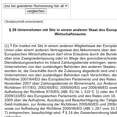
(Textabschnitt unverändert)
§ 26 Unternehmen mit Sitz in einem anderen Staat des Euro
Wirtschaftsraums
(1)
1
Ein Institut mit Sitz in einem anderen Mitgliedstaat der Europä
Union oder einem anderen Vertragsstaat des Abkommens über den
Europäischen Wirtschaftsraum darf ohne Erlaubnis durch die Bunde
über eine Zweigniederlassung oder im Wege des grenzüberschreit
Dienstleistungsverkehrs im Inland Zahlungsdienste erbringen, wenn
Unternehmen von den zuständigen Behörden des anderen Staates 
worden ist, die Geschäfte durch die Zulassung abgedeckt sind und 
Unternehmen von den zuständigen Behörden nach Vorschriften, di
Richtlinie 2007/64/EG des Europäischen Parlaments und des Rates
November 2007 über Zahlungsdienste im Binnenmarkt, zur Änderu
Richtlinien 97/7/EG, 2002/65/EG, 2005/60/EG und 2006/48/EG sowi
Aufhebung der Richtlinie 97/5/EG (ABl. EU Nr. L 319 S. 1) oder der R
2009/110/EG des Europäischen Parlaments und des Rates vom 16
2009 über die Aufnahme, Ausübung und Beaufsichtigung der Tätigke
Geld-Instituten, zur Änderung der Richtlinien 2005/60/EG und 2006
sowie zur Aufhebung der Richtlinie 2000/46/EG (ABl. L 267 vom 10.
7) entsprechen, beaufsichtigt wird.
2
§ 14 der Gewerbeordnung blei
unberührt.