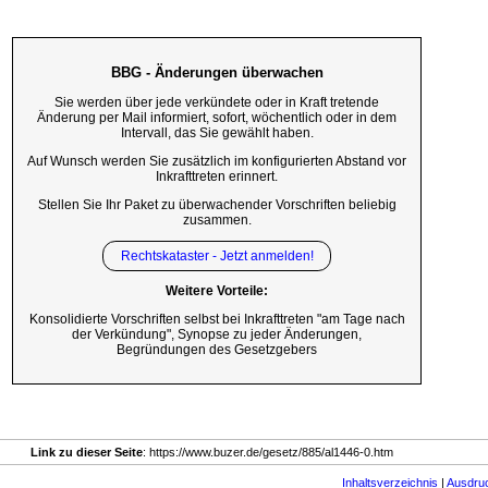
BBG - Änderungen überwachen
Sie werden über jede verkündete oder in Kraft tretende
Änderung per Mail informiert, sofort, wöchentlich oder in dem
Intervall, das Sie gewählt haben.
Auf Wunsch werden Sie zusätzlich im konfigurierten Abstand vor
Inkrafttreten erinnert.
Stellen Sie Ihr Paket zu überwachender Vorschriften beliebig
zusammen.
Rechtskataster - Jetzt anmelden!
Weitere Vorteile:
Konsolidierte Vorschriften selbst bei Inkrafttreten "am Tage nach
der Verkündung", Synopse zu jeder Änderungen,
Begründungen des Gesetzgebers
Link zu dieser Seite
: https://www.buzer.de/gesetz/885/al1446-0.htm
Inhaltsverzeichnis
|
Ausdru