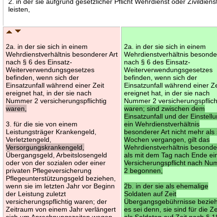
2. in der sie aufgrund gesetzlicher Pflicht Wehrdienst oder Zivildiens
leisten,
2a. in der sie sich in einem
2a. in der sie sich in einem
Wehrdienstverhältnis besonderer Art
Wehrdienstverhältnis besonder
nach § 6 des Einsatz-
nach § 6 des Einsatz-
Weiterverwendungsgesetzes
Weiterverwendungsgesetzes
befinden, wenn sich der
befinden, wenn sich der
Einsatzunfall während einer Zeit
Einsatzunfall während einer Ze
ereignet hat, in der sie nach
ereignet hat, in der sie nach
Nummer 2 versicherungspflichtig
Nummer 2 versicherungspflich
waren,
waren; sind zwischen dem
Einsatzunfall und der Einstellu
3. für die sie von einem
ein Wehrdienstverhältnis
Leistungsträger Krankengeld,
besonderer Art nicht mehr als
Verletztengeld,
Wochen vergangen, gilt das
Versorgungskrankengeld,
Wehrdienstverhältnis besonder
Übergangsgeld, Arbeitslosengeld
als mit dem Tag nach Ende ei
oder von der sozialen oder einer
Versicherungspflicht nach N
privaten Pflegeversicherung
2 begonnen,
Pflegeunterstützungsgeld beziehen,
wenn sie im letzten Jahr vor Beginn
2b. in der sie als ehemalige
der Leistung zuletzt
Soldaten auf Zeit
versicherungspflichtig waren; der
Übergangsgebührnisse bezie
Zeitraum von einem Jahr verlängert
es sei denn, sie sind für die Z
sich um Anrechnungszeiten wegen
als Soldaten auf Zeit nach § 