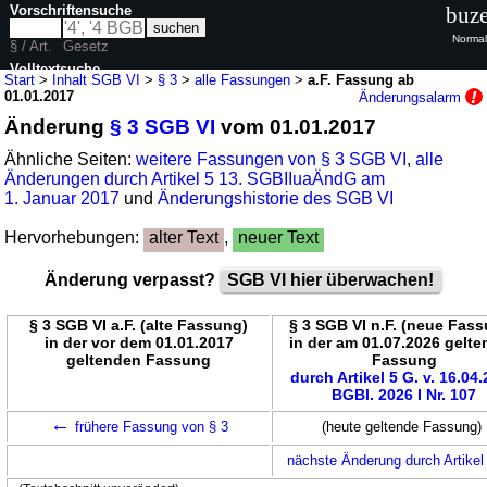
Vorschriftensuche
buze
Normal
§ / Art.
Gesetz
Volltextsuche
Start
>
Inhalt SGB VI
>
§ 3
>
alle Fassungen
>
a.F. Fassung ab
01.01.2017
Änderungsalarm
nur in SGB VI
Änderung
§ 3 SGB VI
vom 01.01.2017
Ähnliche Seiten:
weitere Fassungen von § 3 SGB VI
,
alle
Änderungen durch Artikel 5 13. SGBIIuaÄndG am
1. Januar 2017
und
Änderungshistorie des SGB VI
Hervorhebungen:
alter Text
,
neuer Text
Änderung verpasst?
SGB VI hier überwachen!
§ 3 SGB VI a.F. (alte Fassung)
§ 3 SGB VI n.F. (neue Fas
in der vor dem 01.01.2017
in der am 01.07.2026 gelt
geltenden Fassung
Fassung
durch Artikel 5 G. v. 16.04
BGBl. 2026 I Nr. 107
←
frühere Fassung von § 3
(heute geltende Fassung)
nächste Änderung durch Artike