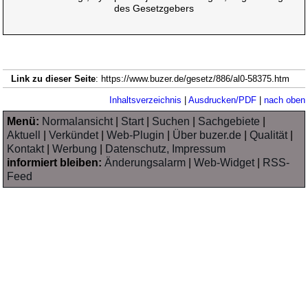
des Gesetzgebers
Link zu dieser Seite
: https://www.buzer.de/gesetz/886/al0-58375.htm
Inhaltsverzeichnis
|
Ausdrucken/PDF
|
nach oben
Menü:
Normalansicht
|
Start
|
Suchen
|
Sachgebiete
|
Aktuell
|
Verkündet
|
Web-Plugin
|
Über buzer.de
|
Qualität
|
Kontakt
|
Werbung
|
Datenschutz, Impressum
informiert bleiben:
Änderungsalarm
|
Web-Widget
|
RSS-
Feed