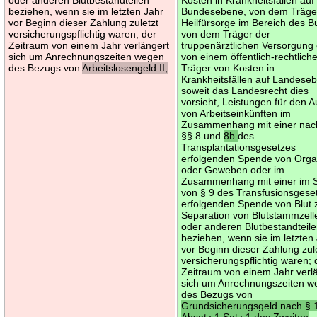
beziehen, wenn sie im letzten Jahr
Bundesebene, von dem Träge
vor Beginn dieser Zahlung zuletzt
Heilfürsorge im Bereich des B
versicherungspflichtig waren; der
von dem Träger der
Zeitraum von einem Jahr verlängert
truppenärztlichen Versorgung
sich um Anrechnungszeiten wegen
von einem öffentlich-rechtlich
des Bezugs von
Arbeitslosengeld II,
Träger von Kosten in
Krankheitsfällen auf Landese
soweit das Landesrecht dies
vorsieht, Leistungen für den Au
von Arbeitseinkünften im
Zusammenhang mit einer nac
§§ 8 und
8b
des
Transplantationsgesetzes
erfolgenden Spende von Org
oder Geweben oder im
Zusammenhang mit einer im 
von § 9 des Transfusionsgese
erfolgenden Spende von Blut 
Separation von Blutstammzell
oder anderen Blutbestandteil
beziehen, wenn sie im letzten
vor Beginn dieser Zahlung zul
versicherungspflichtig waren; 
Zeitraum von einem Jahr verl
sich um Anrechnungszeiten 
des Bezugs von
Grundsicherungsgeld nach § 
Absatz 1 Satz 1 des Zweiten