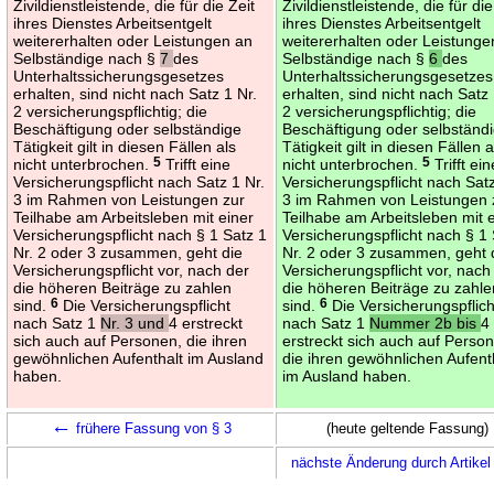
Zivildienstleistende, die für die Zeit
Zivildienstleistende, die für die
ihres Dienstes Arbeitsentgelt
ihres Dienstes Arbeitsentgelt
weitererhalten oder Leistungen an
weitererhalten oder Leistunge
Selbständige nach §
7
des
Selbständige nach §
6
des
Unterhaltssicherungsgesetzes
Unterhaltssicherungsgesetzes
erhalten, sind nicht nach Satz 1 Nr.
erhalten, sind nicht nach Satz 
2 versicherungspflichtig; die
2 versicherungspflichtig; die
Beschäftigung oder selbständige
Beschäftigung oder selbständ
Tätigkeit gilt in diesen Fällen als
Tätigkeit gilt in diesen Fällen a
nicht unterbrochen.
5
Trifft eine
nicht unterbrochen.
5
Trifft ein
Versicherungspflicht nach Satz 1 Nr.
Versicherungspflicht nach Satz
3 im Rahmen von Leistungen zur
3 im Rahmen von Leistungen 
Teilhabe am Arbeitsleben mit einer
Teilhabe am Arbeitsleben mit 
Versicherungspflicht nach § 1 Satz 1
Versicherungspflicht nach § 1
Nr. 2 oder 3 zusammen, geht die
Nr. 2 oder 3 zusammen, geht 
Versicherungspflicht vor, nach der
Versicherungspflicht vor, nach
die höheren Beiträge zu zahlen
die höheren Beiträge zu zahle
sind.
6
Die Versicherungspflicht
sind.
6
Die Versicherungspflich
nach Satz 1
Nr. 3 und
4 erstreckt
nach Satz 1
Nummer 2b bis
4
sich auch auf Personen, die ihren
erstreckt sich auch auf Perso
gewöhnlichen Aufenthalt im Ausland
die ihren gewöhnlichen Aufent
haben.
im Ausland haben.
←
frühere Fassung von § 3
(heute geltende Fassung)
nächste Änderung durch Artike