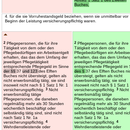
Buches,
4. für die sie Vorruhestandsgeld beziehen, wenn sie unmittelbar vor
Beginn der Leistung versicherungspflichtig waren.
2
Pflegepersonen, die für ihre
2
Pflegepersonen, die für ihre
Tätigkeit von dem oder den
Tätigkeit von dem oder den
Pflegebedürftigen ein Arbeitsentgelt
Pflegebedürftigen ein Arbeitse
erhalten, das das dem Umfang der
erhalten, das das dem Umfan
jeweiligen Pflegetätigkeit
jeweiligen Pflegetätigkeit
entsprechende Pflegegeld im Sinne
entsprechende Pflegegeld im 
der §§
37
und 123
des Elften
des §
37 des Elften Buches ni
Buches nicht übersteigt, gelten als
übersteigt, gelten als nicht
nicht erwerbsmäßig tätig; sie sind
erwerbsmäßig tätig; sie sind
insoweit nicht nach § 1 Satz 1 Nr. 1
insoweit nicht nach § 1 Satz 1 
versicherungspflichtig.
3
Nicht
versicherungspflichtig.
3
Nicht
erwerbsmäßig tätige
erwerbsmäßig tätige
Pflegepersonen, die daneben
Pflegepersonen, die daneben
regelmäßig mehr als 30 Stunden
regelmäßig mehr als 30 Stun
wöchentlich beschäftigt oder
wöchentlich beschäftigt oder
selbständig tätig sind, sind nicht
selbständig tätig sind, sind nic
nach Satz 1 Nr. 1a
nach Satz 1 Nr. 1a
versicherungspflichtig.
4
versicherungspflichtig.
4
Wehrdienstleistende oder
Wehrdienstleistende oder