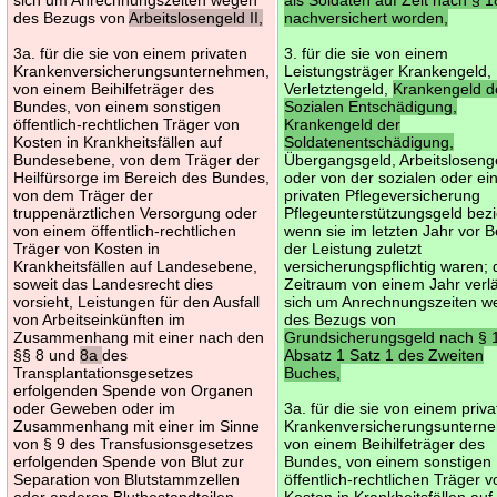
des Bezugs von
Arbeitslosengeld II,
nachversichert worden,
3a. für die sie von einem privaten
3. für die sie von einem
Krankenversicherungsunternehmen,
Leistungsträger Krankengeld,
von einem Beihilfeträger des
Verletztengeld,
Krankengeld d
Bundes, von einem sonstigen
Sozialen Entschädigung,
öffentlich-rechtlichen Träger von
Krankengeld der
Kosten in Krankheitsfällen auf
Soldatenentschädigung,
Bundesebene, von dem Träger der
Übergangsgeld, Arbeitsloseng
Heilfürsorge im Bereich des Bundes,
oder von der sozialen oder ei
von dem Träger der
privaten Pflegeversicherung
truppenärztlichen Versorgung oder
Pflegeunterstützungsgeld bez
von einem öffentlich-rechtlichen
wenn sie im letzten Jahr vor 
Träger von Kosten in
der Leistung zuletzt
Krankheitsfällen auf Landesebene,
versicherungspflichtig waren; 
soweit das Landesrecht dies
Zeitraum von einem Jahr verl
vorsieht, Leistungen für den Ausfall
sich um Anrechnungszeiten 
von Arbeitseinkünften im
des Bezugs von
Zusammenhang mit einer nach den
Grundsicherungsgeld nach § 
§§ 8 und
8a
des
Absatz 1 Satz 1 des Zweiten
Transplantationsgesetzes
Buches,
erfolgenden Spende von Organen
oder Geweben oder im
3a. für die sie von einem priv
Zusammenhang mit einer im Sinne
Krankenversicherungsuntern
von § 9 des Transfusionsgesetzes
von einem Beihilfeträger des
erfolgenden Spende von Blut zur
Bundes, von einem sonstigen
Separation von Blutstammzellen
öffentlich-rechtlichen Träger 
oder anderen Blutbestandteilen
Kosten in Krankheitsfällen auf