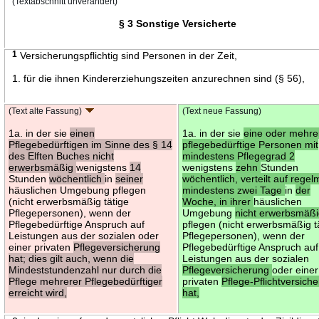
(Textabschnitt unverändert)
§ 3 Sonstige Versicherte
1
Versicherungspflichtig sind Personen in der Zeit,
1. für die ihnen Kindererziehungszeiten anzurechnen sind (§ 56),
(Text alte Fassung)
(Text neue Fassung)
1a. in der sie
einen
1a. in der sie
eine oder mehre
Pflegebedürftigen im Sinne des § 14
pflegebedürftige Personen mit
des Elften Buches nicht
mindestens Pflegegrad 2
erwerbsmäßig
wenigstens
14
wenigstens
zehn
Stunden
Stunden
wöchentlich
in
seiner
wöchentlich, verteilt auf rege
häuslichen Umgebung pflegen
mindestens zwei Tage
in
der
(nicht erwerbsmäßig tätige
Woche, in ihrer
häuslichen
Pflegepersonen), wenn der
Umgebung
nicht erwerbsmäß
Pflegebedürftige Anspruch auf
pflegen (nicht erwerbsmäßig t
Leistungen aus der sozialen oder
Pflegepersonen), wenn der
einer privaten
Pflegeversicherung
Pflegebedürftige Anspruch auf
hat; dies gilt auch, wenn die
Leistungen aus der sozialen
Mindeststundenzahl nur durch die
Pflegeversicherung
oder einer
Pflege mehrerer Pflegebedürftiger
privaten
Pflege-Pflichtversich
erreicht wird,
hat,