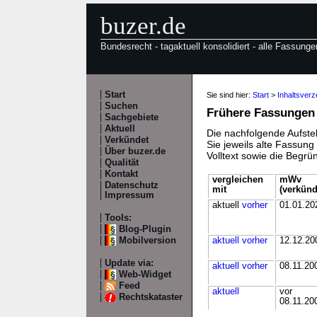
buzer.de
Bundesrecht - tagaktuell konsolidiert - alle Fassunge
Start
Sie sind hier:
Start
>
Inhaltsverz
Suchen
Frühere Fassungen
Sachgebiete
Aktuell
Die nachfolgende Aufstel
Verkündet
Sie jeweils alte Fassun
Über buzer.de
Volltext sowie die Begr
Qualität
Kontakt
vergleichen
mWv
Datenschutz
mit
(verkünd
Impressum
aktuell
vorher
01.01.20
Tools:
Blog-Plugin
Mobilversion
aktuell
vorher
12.12.20
Update via:
aktuell
vorher
08.11.20
Web-Widget
Feed
aktuell
vor
Rechtskataster
08.11.20