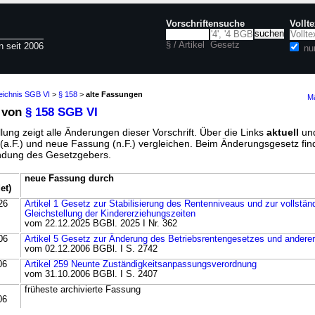
Vorschriftensuche
Vollt
§ / Artikel
Gesetz
n seit 2006
nu
eichnis SGB VI
>
§ 158
>
alte Fassungen
Ma
 von
§ 158 SGB VI
lung zeigt alle Änderungen dieser Vorschrift. Über die Links
aktuell
un
g (a.F.) und neue Fassung (n.F.) vergleichen. Beim Änderungsgesetz fi
ündung des Gesetzgebers.
neue Fassung durch
et)
26
Artikel 1 Gesetz zur Stabilisierung des Rentenniveaus und zur vollstän
Gleichstellung der Kindererziehungszeiten
vom 22.12.2025 BGBl. 2025 I Nr. 362
06
Artikel 5 Gesetz zur Änderung des Betriebsrentengesetzes und andere
vom 02.12.2006 BGBl. I S. 2742
06
Artikel 259 Neunte Zuständigkeitsanpassungsverordnung
vom 31.10.2006 BGBl. I S. 2407
früheste archivierte Fassung
06