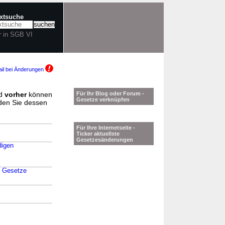
extsuche
r in SGB VI
il bei Änderungen
d
vorher
können
Für Ihr Blog oder Forum -
Gesetze verknüpfen
nden Sie dessen
Für Ihre Internetseite -
Ticker aktuellste
Gesetzesänderungen
digen
r Gesetze