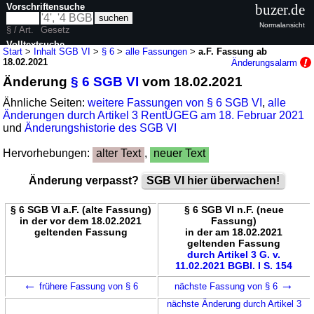
Vorschriftensuche
buzer.de
Normalansicht
§ / Art.
Gesetz
Volltextsuche
Start
>
Inhalt SGB VI
>
§ 6
>
alle Fassungen
>
a.F. Fassung ab
18.02.2021
Änderungsalarm
nur in SGB VI
Änderung
§ 6 SGB VI
vom 18.02.2021
Ähnliche Seiten:
weitere Fassungen von § 6 SGB VI
,
alle
Änderungen durch Artikel 3 RentÜGEG am 18. Februar 2021
und
Änderungshistorie des SGB VI
Hervorhebungen:
alter Text
,
neuer Text
Änderung verpasst?
SGB VI hier überwachen!
§ 6 SGB VI a.F. (alte Fassung)
§ 6 SGB VI n.F. (neue
in der vor dem 18.02.2021
Fassung)
geltenden Fassung
in der am 18.02.2021
geltenden Fassung
durch Artikel 3 G. v.
11.02.2021 BGBl. I S. 154
←
→
frühere Fassung von § 6
nächste Fassung von § 6
nächste Änderung durch Artikel 3