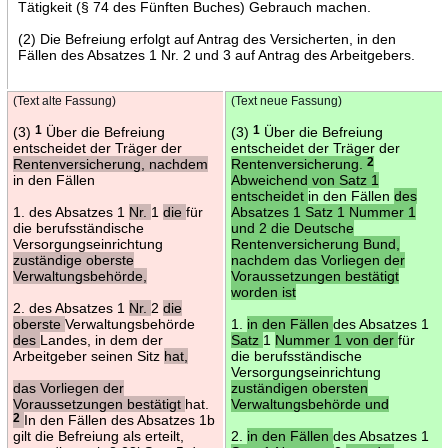
Tätigkeit (§ 74 des Fünften Buches) Gebrauch machen.
(2) Die Befreiung erfolgt auf Antrag des Versicherten, in den
Fällen des Absatzes 1 Nr. 2 und 3 auf Antrag des Arbeitgebers.
(Text alte Fassung)
(Text neue Fassung)
(3)
1
Über die Befreiung
(3)
1
Über die Befreiung
entscheidet der Träger der
entscheidet der Träger der
Rentenversicherung, nachdem
Rentenversicherung.
2
in den Fällen
Abweichend von Satz 1
entscheidet
in den Fällen
des
1. des Absatzes 1
Nr.
1
die
für
Absatzes 1 Satz 1 Nummer 1
die berufsständische
und 2 die Deutsche
Versorgungseinrichtung
Rentenversicherung Bund,
zuständige oberste
nachdem das Vorliegen der
Verwaltungsbehörde,
Voraussetzungen bestätigt
worden ist
2. des Absatzes 1
Nr.
2
die
oberste
Verwaltungsbehörde
1.
in den Fällen
des Absatzes 1
des
Landes, in dem der
Satz
1
Nummer 1 von der
für
Arbeitgeber seinen Sitz
hat,
die berufsständische
Versorgungseinrichtung
das Vorliegen der
zuständigen obersten
Voraussetzungen bestätigt
hat.
Verwaltungsbehörde und
2
In den Fällen des Absatzes 1b
gilt die Befreiung als erteilt,
2.
in den Fällen
des Absatzes 1