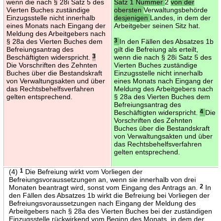
wenn die nach § 28i Satz 5 des
Satz 1 Nummer
2
von der
Vierten Buches zuständige
obersten
Verwaltungsbehörde
Einzugsstelle nicht innerhalb
desjenigen
Landes, in dem der
eines Monats nach Eingang der
Arbeitgeber seinen Sitz hat.
Meldung des Arbeitgebers nach
§ 28a des Vierten Buches dem
3
In den Fällen des Absatzes 1b
Befreiungsantrag des
gilt die Befreiung als erteilt,
Beschäftigten widerspricht.
3
wenn die nach § 28i Satz 5 des
Die Vorschriften des Zehnten
Vierten Buches zuständige
Buches über die Bestandskraft
Einzugsstelle nicht innerhalb
von Verwaltungsakten und über
eines Monats nach Eingang der
das Rechtsbehelfsverfahren
Meldung des Arbeitgebers nach
gelten entsprechend.
§ 28a des Vierten Buches dem
Befreiungsantrag des
Beschäftigten widerspricht.
4
Die
Vorschriften des Zehnten
Buches über die Bestandskraft
von Verwaltungsakten und über
das Rechtsbehelfsverfahren
gelten entsprechend.
(4)
1
Die Befreiung wirkt vom Vorliegen der
Befreiungsvoraussetzungen an, wenn sie innerhalb von drei
Monaten beantragt wird, sonst vom Eingang des Antrags an.
2
In
den Fällen des Absatzes 1b wirkt die Befreiung bei Vorliegen der
Befreiungsvoraussetzungen nach Eingang der Meldung des
Arbeitgebers nach § 28a des Vierten Buches bei der zuständigen
Einzugsstelle rückwirkend vom Beginn des Monats, in dem der