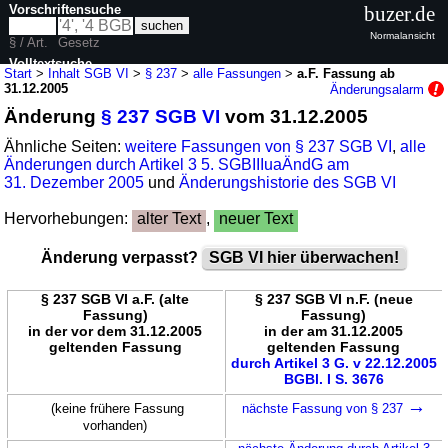
Vorschriftensuche
buzer.de
Normalansicht
§ / Art.
Gesetz
Volltextsuche
Start
>
Inhalt SGB VI
>
§ 237
>
alle Fassungen
>
a.F. Fassung ab
31.12.2005
Änderungsalarm
nur in SGB VI
Änderung
§ 237 SGB VI
vom 31.12.2005
Ähnliche Seiten:
weitere Fassungen von § 237 SGB VI
,
alle
Änderungen durch Artikel 3 5. SGBIIIuaÄndG am
31. Dezember 2005
und
Änderungshistorie des SGB VI
Hervorhebungen:
alter Text
,
neuer Text
Änderung verpasst?
SGB VI hier überwachen!
§ 237 SGB VI a.F. (alte
§ 237 SGB VI n.F. (neue
Fassung)
Fassung)
in der vor dem 31.12.2005
in der am 31.12.2005
geltenden Fassung
geltenden Fassung
durch Artikel 3 G. v 22.12.2005
BGBl. I S. 3676
→
(keine frühere Fassung
nächste Fassung von § 237
vorhanden)