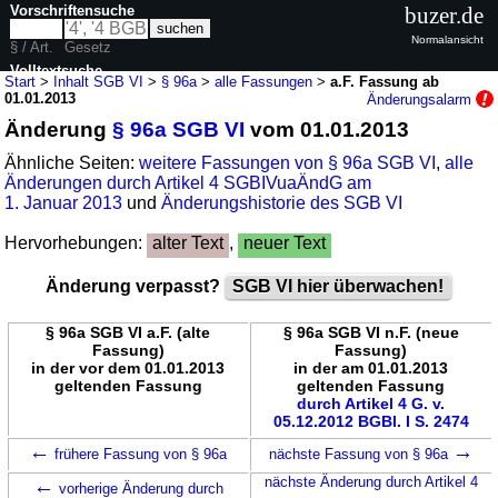
Vorschriftensuche
buzer.de
Normalansicht
§ / Art.
Gesetz
Volltextsuche
Start
>
Inhalt SGB VI
>
§ 96a
>
alle Fassungen
>
a.F. Fassung ab
01.01.2013
Änderungsalarm
nur in SGB VI
Änderung
§ 96a SGB VI
vom 01.01.2013
Ähnliche Seiten:
weitere Fassungen von § 96a SGB VI
,
alle
Änderungen durch Artikel 4 SGBIVuaÄndG am
1. Januar 2013
und
Änderungshistorie des SGB VI
Hervorhebungen:
alter Text
,
neuer Text
Änderung verpasst?
SGB VI hier überwachen!
§ 96a SGB VI a.F. (alte
§ 96a SGB VI n.F. (neue
Fassung)
Fassung)
in der vor dem 01.01.2013
in der am 01.01.2013
geltenden Fassung
geltenden Fassung
durch Artikel 4 G. v.
05.12.2012 BGBl. I S. 2474
←
→
frühere Fassung von § 96a
nächste Fassung von § 96a
←
nächste Änderung durch Artikel 4
vorherige Änderung durch