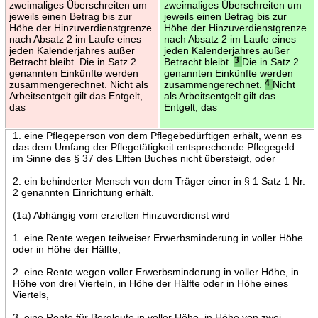
zweimaliges Überschreiten um
zweimaliges Überschreiten um
jeweils einen Betrag bis zur
jeweils einen Betrag bis zur
Höhe der Hinzuverdienstgrenze
Höhe der Hinzuverdienstgrenze
nach Absatz 2 im Laufe eines
nach Absatz 2 im Laufe eines
jeden Kalenderjahres außer
jeden Kalenderjahres außer
Betracht bleibt. Die in Satz 2
Betracht bleibt.
3
Die in Satz 2
genannten Einkünfte werden
genannten Einkünfte werden
zusammengerechnet. Nicht als
zusammengerechnet.
4
Nicht
Arbeitsentgelt gilt das Entgelt,
als Arbeitsentgelt gilt das
das
Entgelt, das
1. eine Pflegeperson von dem Pflegebedürftigen erhält, wenn es
das dem Umfang der Pflegetätigkeit entsprechende Pflegegeld
im Sinne des § 37 des Elften Buches nicht übersteigt, oder
2. ein behinderter Mensch von dem Träger einer in § 1 Satz 1 Nr.
2 genannten Einrichtung erhält.
(1a) Abhängig vom erzielten Hinzuverdienst wird
1. eine Rente wegen teilweiser Erwerbsminderung in voller Höhe
oder in Höhe der Hälfte,
2. eine Rente wegen voller Erwerbsminderung in voller Höhe, in
Höhe von drei Vierteln, in Höhe der Hälfte oder in Höhe eines
Viertels,
3. eine Rente für Bergleute in voller Höhe, in Höhe von zwei