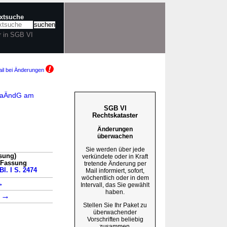
extsuche
r in SGB VI
il bei Änderungen
VuaÄndG am
SGB VI
Rechtskataster
Änderungen
überwachen
Sie werden über jede
sung)
verkündete oder in Kraft
n Fassung
tretende Änderung per
Bl. I S. 2474
Mail informiert, sofort,
wöchentlich oder in dem
→
Intervall, das Sie gewählt
haben.
→
4
Stellen Sie Ihr Paket zu
überwachender
Vorschriften beliebig
zusammen.