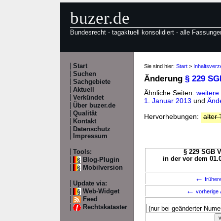
buzer.de
Bundesrecht - tagaktuell konsolidiert - alle Fassunge
Start
Sie sind hier:
Start
>
Inhaltsverz
Suchen
Änderung
§ 229 SG
Sachgebiete
Aktuell
Ähnliche Seiten:
weitere
Verkündet
1. Januar 2013
und
Ände
Über buzer.de
Qualität
Hervorhebungen:
alter 
Kontakt
Datenschutz
Impressum
Tools:
§ 229 SGB VI
in der vor dem 01.
Blog-Plugin
Mobilversion
←
früher
Update via:
←
Web-Widget
vorherige 
Feed
Rechtskataster