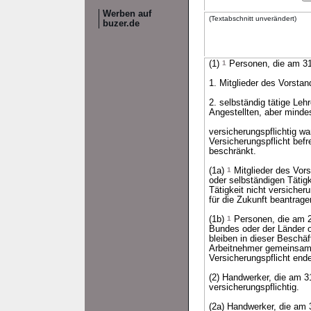
Werben auf
(Textabschnitt unverändert)
buzer.de
(1)
1
Personen, die am 31
1. Mitglieder des Vorstan
2. selbständig tätige Le
Angestellten, aber minde
versicherungspflichtig wa
Versicherungspflicht befr
beschränkt.
(1a)
1
Mitglieder des Vors
oder selbständigen Tätigk
Tätigkeit nicht versicheru
für die Zukunft beantrage
(1b)
1
Personen, die am 28
Bundes oder der Länder o
bleiben in dieser Beschäf
Arbeitnehmer gemeinsam b
Versicherungspflicht end
(2) Handwerker, die am 31
versicherungspflichtig.
(2a) Handwerker, die am 3