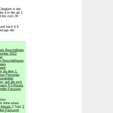
tigkeit in der
e a in der ab 1.
9 bis zum 30.
 und nach § 4
Bezugs der
als Beschäftigte
zember 2012
ie
gen Beschäftigung
ngen
weit
der ab dem 1.
iese Personen
ausgeübte
n, auf die sich
t nach § 5 Absatz
tenden Fassung
iner
it ohne einen
5
Absatz
2 Satz
2
nden Fassung)