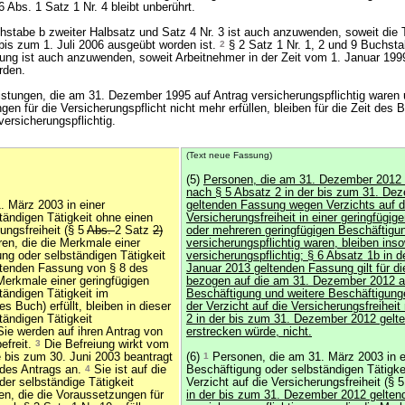
6 Abs. 1 Satz 1 Nr. 4 bleibt unberührt.
hstabe b zweiter Halbsatz und Satz 4 Nr. 3 ist auch anzuwenden, soweit die Tä
bis zum 1. Juli 2006 ausgeübt worden ist.
2
§ 2 Satz 1 Nr. 1, 2 und 9 Buchstab
ng ist auch anzuwenden, soweit Arbeitnehmer in der Zeit vom 1. Januar 199
rden.
eistungen, die am 31. Dezember 1995 auf Antrag versicherungspflichtig waren
en für die Versicherungspflicht nicht mehr erfüllen, bleiben für die Zeit des 
versicherungspflichtig.
(Text neue Fassung)
(5)
Personen, die am 31. Dezember 2012 
nach § 5 Absatz 2 in der bis zum 31. De
 März 2003 in einer
geltenden Fassung wegen Verzichts auf d
tändigen Tätigkeit ohne einen
Versicherungsfreiheit in einer geringfügi
ungsfreiheit (§ 5
Abs.
2 Satz
2)
oder mehreren geringfügigen Beschäftigu
ren, die die Merkmale einer
versicherungspflichtig waren, bleiben inso
ng oder selbständigen Tätigkeit
versicherungspflichtig; § 6 Absatz 1b in 
eltenden Fassung von § 8 des
Januar 2013 geltenden Fassung gilt für d
Merkmale einer geringfügigen
bezogen auf die am 31. Dezember 2012 
tändigen Tätigkeit im
Beschäftigung und weitere Beschäftigunge
es Buch) erfüllt, bleiben in dieser
der Verzicht auf die Versicherungsfreihei
tändigen Tätigkeit
2 in der bis zum 31. Dezember 2012 gel
ie werden auf ihren Antrag von
erstrecken würde, nicht.
efreit.
3
Die Befreiung wirkt vom
e bis zum 30. Juni 2003 beantragt
(6)
1
Personen, die am 31. März 2003 in e
 des Antrags an.
4
Sie ist auf die
Beschäftigung oder selbständigen Tätigke
der selbständige Tätigkeit
Verzicht auf die Versicherungsfreiheit (§ 
n, die die Voraussetzungen für
in der bis zum 31. Dezember 2012 gelte