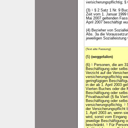
versicherungspflichtig; § 
(3)
1
§ 2 Satz 1 Nr. 9 Buc
Zeit vom 1. Januar 1999 
Mai 2007 geltenden Fassu
April 2007 beschäftigt wu
(4) Bezieher von Soziall
Abs. 3a die Voraussetzung
jeweiligen Sozialleistung 
(Text alte Fassung)
(5)
(weggefallen)
(6)
1
Personen, die am 31.
Beschäftigung oder selbs
Verzicht auf die Versicher
versicherungspflichtig wa
geringfügigen Beschäftigu
in der ab 1. April 2003 g
Vierten Buches oder die 
Beschäftigung oder selbs
Privathaushalt (§ 8a Viert
Beschäftigung oder selbs
versicherungspflichtig.
2
S
der Versicherungspflicht b
1. April 2003 an, wenn si
wird, sonst vom Eingang
jeweilige Beschäftigung o
beschränkt.
5
Für Persone