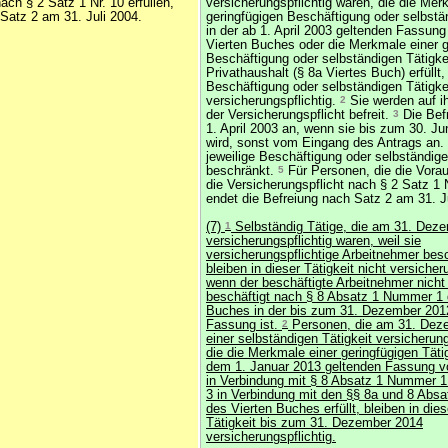
ach § 2 Satz 1 Nr. 10 erfüllen,
versicherungspflichtig waren, die die Mer
Satz 2 am 31. Juli 2004.
geringfügigen Beschäftigung oder selbstä
in der ab 1. April 2003 geltenden Fassung
Vierten Buches oder die Merkmale einer g
Beschäftigung oder selbständigen Tätigke
Privathaushalt (§ 8a Viertes Buch) erfüllt,
Beschäftigung oder selbständigen Tätigke
versicherungspflichtig.
2
Sie werden auf i
der Versicherungspflicht befreit.
3
Die Bef
1. April 2003 an, wenn sie bis zum 30. Ju
wird, sonst vom Eingang des Antrags an.
jeweilige Beschäftigung oder selbständige
beschränkt.
5
Für Personen, die die Vora
die Versicherungspflicht nach § 2 Satz 1 N
endet die Befreiung nach Satz 2 am 31. J
(7)
1
Selbständig Tätige, die am 31. Deze
versicherungspflichtig waren, weil sie
versicherungspflichtige Arbeitnehmer besc
bleiben in dieser Tätigkeit nicht versicher
wenn der beschäftigte Arbeitnehmer nicht 
beschäftigt nach § 8 Absatz 1 Nummer 1 
Buches in der bis zum 31. Dezember 201
Fassung ist.
2
Personen, die am 31. Dez
einer selbständigen Tätigkeit versicherung
die die Merkmale einer geringfügigen Tätig
dem 1. Januar 2013 geltenden Fassung v
in Verbindung mit § 8 Absatz 1 Nummer 1
3 in Verbindung mit den §§ 8a und 8 Abs
des Vierten Buches erfüllt, bleiben in die
Tätigkeit bis zum 31. Dezember 2014
versicherungspflichtig.