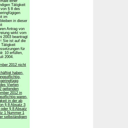
kmale einer
ndigen Tätigkeit
 von § 8 des
eringfügigen
it im
 bleiben in dieser
it
hren Antrag von
reiung wirkt vom
ni 2003 beantragt
4
Sie ist auf die
 Tätigkeit
ussetzungen für
r. 10 erfüllen,
uli 2004.
mber 2012 nicht
häftigt haben,
ungspflichtig,
geringfügig
des Vierten
2 geltenden
ember 2012 in
spflichtig waren,
keit in der ab
on § 8 Absatz 3
 oder § 8 Absatz
atz 1 Nummer 1
ser selbständigen