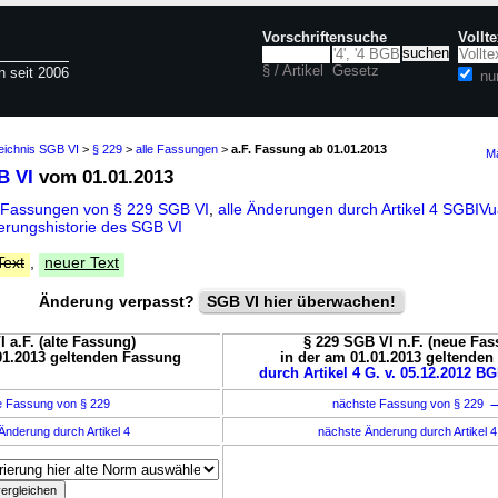
Vorschriftensuche
Vollt
§ / Artikel
Gesetz
n seit 2006
nu
eichnis SGB VI
>
§ 229
>
alle Fassungen
>
a.F. Fassung ab 01.01.2013
Ma
B VI
vom 01.01.2013
 Fassungen von § 229 SGB VI
,
alle Änderungen durch Artikel 4 SGBI
rungshistorie des SGB VI
Text
,
neuer Text
Änderung verpasst?
SGB VI hier überwachen!
 a.F. (alte Fassung)
§ 229 SGB VI n.F. (neue Fas
01.2013 geltenden Fassung
in der am 01.01.2013 geltende
durch Artikel 4 G. v. 05.12.2012 BG
e Fassung von § 229
nächste Fassung von § 229
Änderung durch Artikel 4
nächste Änderung durch Artikel 