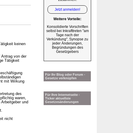
Jetzt anmelden!
Weitere Vorteile:
Konsolidierte Vorschriften
selbst bei Inkrafttreten "am
Tage nach der
Verkündung", Synopse zu
jeder Änderungen,
ätigkeit keinen
Begründungen des
Gesetzgebers
 Antrag von der
ge Tätigkeit
Beschäftigung
Für Ihr Blog oder Forum -
selbständigen
Gesetze verknüpfen
ht mit Wirkung
ertretung des
Für Ihre Internetseite -
flichtig waren,
Ticker aktuellste
 Arbeitgeber und
Gesetzesänderungen
t.
it nicht