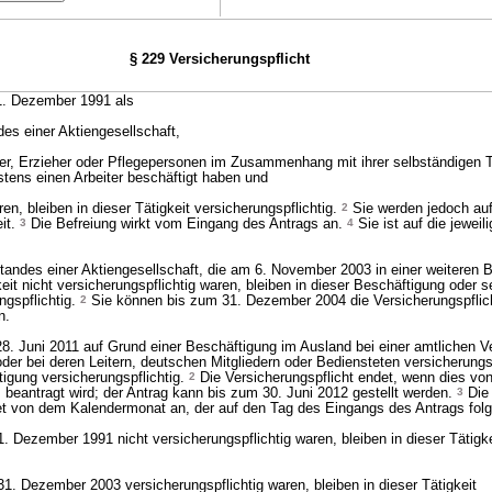
§ 229 Versicherungspflicht
. Dezember 1991 als
des einer Aktiengesellschaft,
hrer, Erzieher oder Pflegepersonen im Zusammenhang mit ihrer selbständigen T
stens einen Arbeiter beschäftigt haben und
ren, bleiben in dieser Tätigkeit versicherungspflichtig.
2
Sie werden jedoch auf
eit.
3
Die Befreiung wirkt vom Eingang des Antrags an.
4
Sie ist auf die jeweili
tandes einer Aktiengesellschaft, die am 6. November 2003 in einer weiteren 
eit nicht versicherungspflichtig waren, bleiben in dieser Beschäftigung oder 
ngspflichtig.
2
Sie können bis zum 31. Dezember 2004 die Versicherungspflic
n.
. Juni 2011 auf Grund einer Beschäftigung im Ausland bei einer amtlichen V
der bei deren Leitern, deutschen Mitgliedern oder Bediensteten versicherungsp
tigung versicherungspflichtig.
2
Die Versicherungspflicht endet, wenn dies von
eantragt wird; der Antrag kann bis zum 30. Juni 2012 gestellt werden.
3
Die
et von dem Kalendermonat an, der auf den Tag des Eingangs des Antrags folg
. Dezember 1991 nicht versicherungspflichtig waren, bleiben in dieser Tätigke
1. Dezember 2003 versicherungspflichtig waren, bleiben in dieser Tätigkeit