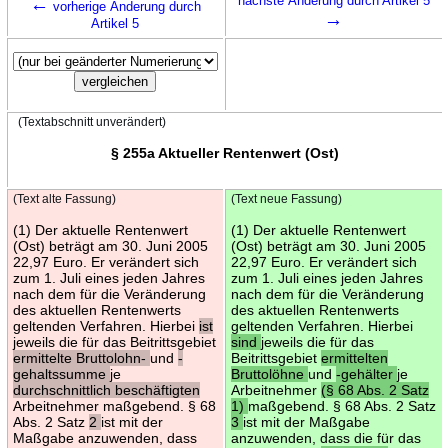
←
nächste Änderung durch Artikel 5
vorherige Änderung durch
→
Artikel 5
(Textabschnitt unverändert)
§ 255a Aktueller Rentenwert (Ost)
(Text alte Fassung)
(Text neue Fassung)
(1) Der aktuelle Rentenwert
(1) Der aktuelle Rentenwert
(Ost) beträgt am 30. Juni 2005
(Ost) beträgt am 30. Juni 2005
22,97 Euro. Er verändert sich
22,97 Euro. Er verändert sich
zum 1. Juli eines jeden Jahres
zum 1. Juli eines jeden Jahres
nach dem für die Veränderung
nach dem für die Veränderung
des aktuellen Rentenwerts
des aktuellen Rentenwerts
geltenden Verfahren. Hierbei
ist
geltenden Verfahren. Hierbei
jeweils die für das Beitrittsgebiet
sind
jeweils die für das
ermittelte Bruttolohn-
und
-
Beitrittsgebiet
ermittelten
gehaltssumme
je
Bruttolöhne
und
-gehälter
je
durchschnittlich beschäftigten
Arbeitnehmer
(§ 68 Abs. 2 Satz
Arbeitnehmer maßgebend. § 68
1)
maßgebend. § 68 Abs. 2 Satz
Abs. 2 Satz
2
ist mit der
3
ist mit der Maßgabe
Maßgabe anzuwenden, dass
anzuwenden, dass die für das