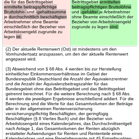
die für das Beitrittsgebiet
Beitrittsgebiet
ermittelten
ermittelte beitragspflichtige
beitragspflichtigen Bruttolöhne
Bruttolohn-
und
-gehaltssumme
und
-gehälter
je Arbeitnehmer
je
durchschnittlich beschäftigten
ohne Beamte einschließlich der
Arbeitnehmer ohne Beamte
Bezieher von Arbeitslosengeld
einschließlich der Bezieher von
zugrunde zu legen
sind.
Arbeitslosengeld zugrunde zu
legen
ist.
(2) Der aktuelle Rentenwert (Ost) ist mindestens um den
Vomhundertsatz anzupassen, um den der aktuelle Rentenwert
angepasst wird.
(3) Abweichend von § 68 Abs. 4 werden bis zur Herstellung
einheitlicher Einkommensverhältnisse im Gebiet der
Bundesrepublik Deutschland die Anzahl der Äquivalenzrentner
und die Anzahl der Äquivalenzbeitragszahler für das
Bundesgebiet ohne das Beitrittsgebiet und das Beitrittsgebiet
getrennt berechnet. Für die weitere Berechnung nach § 68 Abs.
4 werden die jeweiligen Ergebnisse anschließend addiert. Für die
Berechnung sind die Werte für das Gesamtvolumen der Beiträge
aller in der allgemeinen Rentenversicherung
versicherungspflichtig Beschäftigten, der geringfügig
Beschäftigten (§ 8 Viertes Buch) und der Bezieher von
Arbeitslosengeld eines Kalenderjahres, das Durchschnittsentgelt
nach Anlage 1, das Gesamtvolumen der Renten abzüglich
erstatteter Aufwendungen für Renten und Rententeile eines
Kalenderjahres und eine Regelaltersrente mit 45 Entgeltpunkten