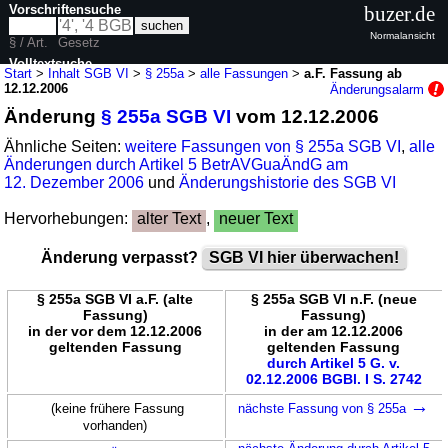
Vorschriftensuche
buzer.de
Normalansicht
§ / Art.
Gesetz
Volltextsuche
Start
>
Inhalt SGB VI
>
§ 255a
>
alle Fassungen
>
a.F. Fassung ab
12.12.2006
Änderungsalarm
nur in SGB VI
Änderung
§ 255a SGB VI
vom 12.12.2006
Ähnliche Seiten:
weitere Fassungen von § 255a SGB VI
,
alle
Änderungen durch Artikel 5 BetrAVGuaÄndG am
12. Dezember 2006
und
Änderungshistorie des SGB VI
Hervorhebungen:
alter Text
,
neuer Text
Änderung verpasst?
SGB VI hier überwachen!
§ 255a SGB VI a.F. (alte
§ 255a SGB VI n.F. (neue
Fassung)
Fassung)
in der vor dem 12.12.2006
in der am 12.12.2006
geltenden Fassung
geltenden Fassung
durch Artikel 5 G. v.
02.12.2006 BGBl. I S. 2742
→
(keine frühere Fassung
nächste Fassung von § 255a
vorhanden)