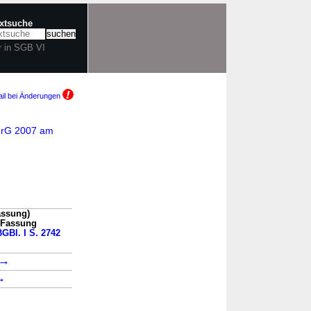
extsuche
r in SGB VI
il bei Änderungen
GrG 2007 am
assung)
n Fassung
BGBl. I S. 2742
→
→