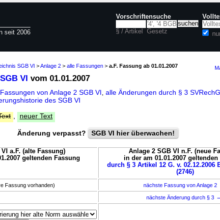
Vorschriftensuche
Vollt
§ / Artikel
Gesetz
n seit 2006
nu
eichnis SGB VI
>
Anlage 2
>
alle Fassungen
>
a.F. Fassung ab 01.01.2007
Ma
 SGB VI
vom 01.01.2007
 Fassungen von Anlage 2 SGB VI
,
alle Änderungen durch § 3 SVRech
rungshistorie des SGB VI
Text
,
neuer Text
Änderung verpasst?
SGB VI hier überwachen!
VI a.F. (alte Fassung)
Anlage 2 SGB VI n.F. (neue F
01.2007 geltenden Fassung
in der am 01.01.2007 geltende
durch § 3 Artikel 12 G. v. 02.12.2006 
(2746)
ere Fassung vorhanden)
nächste Fassung von Anlage 2
nächste Änderung durch § 3