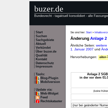
buzer.de
Bundesrecht - tagaktuell konsolidiert - alle Fassunge
Start
Sie sind hier:
Start
>
Inhaltsverz
Suchen
Änderung
Anlage 2
Sachgebiete
Aktuell
Ähnliche Seiten:
weitere
Verkündet
1. Januar 2007
und
Ände
Über buzer.de
Qualität
Hervorhebungen:
alter 
Kontakt
Datenschutz
Impressum
Tools:
Anlage 2 SGB 
in der vor dem 01.
Blog-Plugin
Mobilversion
Update via:
(keine früh
Web-Widget
Feed
Rechtskataster