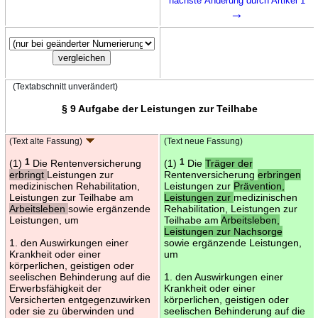
nächste Änderung durch Artikel 1
→
(Textabschnitt unverändert)
§ 9 Aufgabe der Leistungen zur Teilhabe
(Text alte Fassung)
(Text neue Fassung)
(1)
1
Die Rentenversicherung
(1)
1
Die
Träger der
erbringt
Leistungen zur
Rentenversicherung
erbringen
medizinischen Rehabilitation,
Leistungen zur
Prävention,
Leistungen zur Teilhabe am
Leistungen zur
medizinischen
Arbeitsleben
sowie ergänzende
Rehabilitation, Leistungen zur
Leistungen, um
Teilhabe am
Arbeitsleben,
Leistungen zur Nachsorge
1. den Auswirkungen einer
sowie ergänzende Leistungen,
Krankheit oder einer
um
körperlichen, geistigen oder
seelischen Behinderung auf die
1. den Auswirkungen einer
Erwerbsfähigkeit der
Krankheit oder einer
Versicherten entgegenzuwirken
körperlichen, geistigen oder
oder sie zu überwinden und
seelischen Behinderung auf die