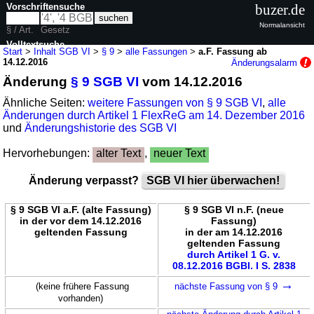
Vorschriftensuche
buzer.de
Normalansicht
§ / Art.
Gesetz
Volltextsuche
Start
>
Inhalt SGB VI
>
§ 9
>
alle Fassungen
>
a.F. Fassung ab
14.12.2016
Änderungsalarm
nur in SGB VI
Änderung
§ 9 SGB VI
vom 14.12.2016
Ähnliche Seiten:
weitere Fassungen von § 9 SGB VI
,
alle
Änderungen durch Artikel 1 FlexReG am 14. Dezember 2016
und
Änderungshistorie des SGB VI
Hervorhebungen:
alter Text
,
neuer Text
Änderung verpasst?
SGB VI hier überwachen!
§ 9 SGB VI a.F. (alte Fassung)
§ 9 SGB VI n.F. (neue
in der vor dem 14.12.2016
Fassung)
geltenden Fassung
in der am 14.12.2016
geltenden Fassung
durch Artikel 1 G. v.
08.12.2016 BGBl. I S. 2838
→
(keine frühere Fassung
nächste Fassung von § 9
vorhanden)