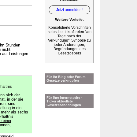
Jetzt anmelden!
Weitere Vorteile:
Konsolidierte Vorschriften
selbst bei Inkrafttreten "am
Tage nach der
Verkündung", Synopse zu
jeder Änderungen,
ehn Stunden
Begründungen des
 nicht
Gesetzgebers
h auf Leistungen
Für Ihr Blog oder Forum -
Gesetze verknüpfen
hältnis
nn sich der
Für Ihre Internetseite -
at, in der sie
Ticker aktuellste
ren; sind
Gesetzesänderungen
llung in ein
t mehr als sechs
rhältnis
 einer
onnen,
angsgeld,