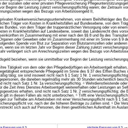
n der sozialen oder einer privaten Pflegeversicherung Pflegeunterstützungsge
vor Beginn der Leistung zuletzt versicherungspflichtig waren; der Zeitraum v
hnungszeiten wegen des Bezugs von Arbeitslosengeld II,
m privaten Krankenversicherungsunternehmen, von einem Beihilfeträger des B
htlichen Träger von Kosten in Krankheitsfällen auf Bundesebene, von dem Träg
des Bundes, von dem Träger der truppenärztlichen Versorgung oder von einem 
osten in Krankheitsfällen auf Landesebene, soweit das Landesrecht dies vorsi
itseinkünften im Zusammenhang mit einer nach den §§ 8 und 8a des Transpla
Organen oder Geweben oder im Zusammenhang mit einer im Sinne von § 9 d
folgenden Spende von Blut zur Separation von Blutstammzellen oder anderen
n, wenn sie im letzten Jahr vor Beginn dieser Zahlung zuletzt versicherungspf
ahr verlängert sich um Anrechnungszeiten wegen des Bezugs von Arbeitslose
ndsgeld beziehen, wenn sie unmittelbar vor Beginn der Leistung versicherungsp
ihre Tätigkeit von dem oder den Pflegebedürftigen ein Arbeitsentgelt erhalte
legetätigkeit entsprechende Pflegegeld im Sinne des § 37 des Elften Buches n
äßig tätig; sie sind insoweit nicht nach § 1 Satz 1 Nr. 1 versicherungspflichti
gepersonen, die daneben regelmäßig mehr als 30 Stunden wöchentlich beschä
ind nicht nach Satz 1 Nr. 1a versicherungspflichtig.
4
Wehrdienstleistende oder
 für die Zeit ihres Dienstes Arbeitsentgelt weitererhalten oder Leistungen an S
sgesetzes erhalten, sind nicht nach Satz 1 Nr. 2 versicherungspflichtig; die
t gilt in diesen Fällen als nicht unterbrochen.
5
Trifft eine Versicherungspflich
en zur Teilhabe am Arbeitsleben mit einer Versicherungspflicht nach § 1 Satz
cherungspflicht vor, nach der die höheren Beiträge zu zahlen sind.
6
Die Vers
erstreckt sich auch auf Personen, die ihren gewöhnlichen Aufenthalt im Ausla
re Fassung von § 3
nächste Fassung von § 3