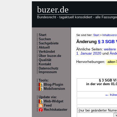
buzer.de
Bundesrecht - tagaktuell konsolidiert - alle Fassunge
Start
Sie sind hier:
Start
>
Inhaltsverz
Suchen
Änderung
§ 3 SGB 
Sachgebiete
Aktuell
Ähnliche Seiten:
weitere
Verkündet
1. Januar 2020
und
Ände
Über buzer.de
Qualität
Hervorhebungen:
alter 
Kontakt
Datenschutz
Impressum
Tools:
§ 3 SGB VI 
in der vor dem 01.
Blog-Plugin
Mobilversion
←
frühe
Update via:
Web-Widget
Feed
Rechtskataster