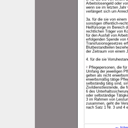
Arbeitslosengeld oder vo
wenn sie im letzten Jahr 
verlängert sich um Anrec
3a. für die sie von eine
sonstigen öffentlich-rec
Heilfürsorge im Bereich 
rechtlichen Träger von K
für den Ausfall von Arbe
erfolgenden Spende von 
Transfusionsgesetzes er
Blutbestandteilen beziehe
der Zeitraum von einem J
4. für die sie Vorruhesta
2
Pflegepersonen, die für 
Umfang der jeweiligen Pf
gelten als nicht erwerbsm
erwerbsmäßig tätige Pfle
selbständig tätig sind, s
Zivildienstleistende, die
6 des Unterhaltssicherung
oder selbständige Tätigkei
3 im Rahmen von Leistung
zusammen, geht die Versi
nach Satz 1 Nr. 3 und 4 
←
frühe