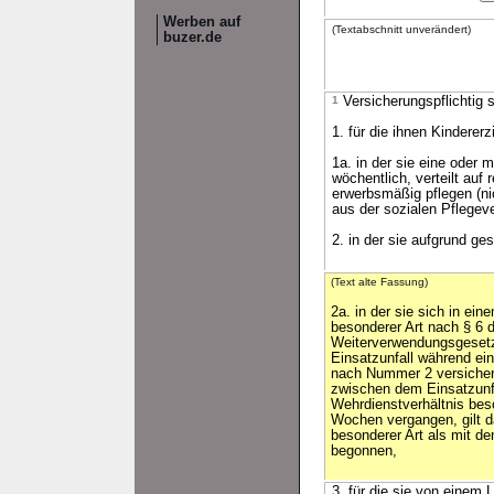
Werben auf
(Textabschnitt unverändert)
buzer.de
1
Versicherungspflichtig s
1. für die ihnen Kinderer
1a. in der sie eine oder
wöchentlich, verteilt au
erwerbsmäßig pflegen (ni
aus der sozialen Pflegeve
2. in der sie aufgrund ges
(Text alte Fassung)
2a. in der sie sich in ei
besonderer Art nach § 6 
Weiterverwendungsgesetz
Einsatzunfall während eine
nach Nummer 2 versicheru
zwischen dem Einsatzunfal
Wehrdienstverhältnis bes
Wochen vergangen, gilt d
besonderer Art als mit d
begonnen,
3. für die sie von einem