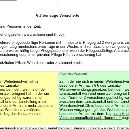
§ 3 Sonstige Versicherte
ind Personen in der Zeit,
ziehungszeiten anzurechnen sind (§ 56),
 mehrere pflegebedürftige Personen mit mindestens Pflegegrad 2 wenigstens z
f regelmäßig mindestens zwei Tage in der Woche, in ihrer häuslichen Umgebung
cht erwerbsmäßig tätige Pflegepersonen), wenn der Pflegebedürftige Anspruc
rsicherung oder einer privaten Pflege-Pflichtversicherung hat,
etzlicher Pflicht Wehrdienst oder Zivildienst leisten,
(Text neue Fassung)
nem Wehrdienstverhältnis
2a. in der sie sich in einem Wehrdienstver
des Einsatz-
besonderer Art nach § 6 des Einsatz-
es befinden, wenn sich der
Weiterverwendungsgesetzes befinden, we
r Zeit ereignet hat, in der sie
Einsatzunfall während einer Zeit ereignet h
ngspflichtig waren; sind
nach Nummer 2 versicherungspflichtig wa
l und der Einstellung in ein
zwischen dem Einsatzunfall und der Einste
onderer Art nicht mehr als sechs
Wehrdienstverhältnis besonderer Art nich
as Wehrdienstverhältnis
Wochen vergangen, gilt das Wehrdienstve
em Tag
des Einsatzunfalls
besonderer Art als mit dem Tag
nach Ende
Versicherungspflicht nach Nummer 2
beg
 Leistungsträger Krankengeld, Verletztengeld, Versorgungskrankengeld, Überg