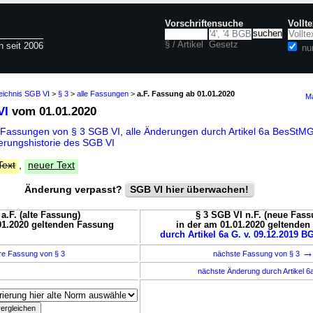
Vorschriftensuche
Vollt
§ / Artikel
Gesetz
n seit 2006
nu
eichnis SGB VI
>
§ 3
>
alle Fassungen
>
a.F. Fassung ab 01.01.2020
Ma
VI
vom 01.01.2020
 Fassungen von § 3 SGB VI
,
alle Änderungen durch Artikel 6a BesStM
rungshistorie des SGB VI
Text
,
neuer Text
Änderung verpasst?
SGB VI hier überwachen!
a.F. (alte Fassung)
§ 3 SGB VI n.F. (neue Fass
01.2020 geltenden Fassung
in der am 01.01.2020 geltende
durch Artikel 6a G. v. 09.12.2019 BG
re Fassung von § 3
nächste Fassung von § 3
nächste Änderung durch Artikel 6