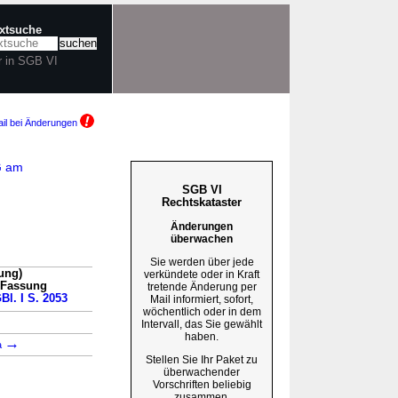
extsuche
r in SGB VI
il bei Änderungen
G am
SGB VI
Rechtskataster
Änderungen
überwachen
Sie werden über jede
ung)
verkündete oder in Kraft
n Fassung
tretende Änderung per
Bl. I S. 2053
Mail informiert, sofort,
wöchentlich oder in dem
→
Intervall, das Sie gewählt
haben.
→
a
Stellen Sie Ihr Paket zu
überwachender
Vorschriften beliebig
zusammen.