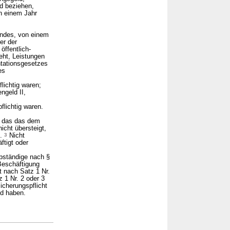
ld beziehen,
on einem Jahr
undes, von einem
er der
öffentlich-
eht, Leistungen
ntationsgesetzes
es
lichtig waren;
ngeld II,
flichtig waren.
n, das das dem
icht übersteigt,
g.
3
Nicht
ftigt oder
elbständige nach §
 Beschäftigung
t nach Satz 1 Nr.
 1 Nr. 2 oder 3
icherungspflicht
nd haben.
→