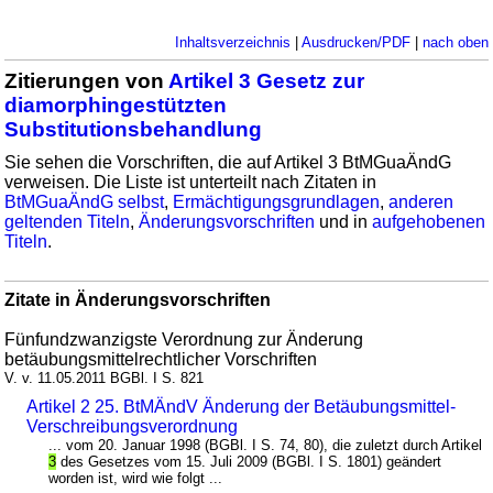
Inhaltsverzeichnis
|
Ausdrucken/PDF
|
nach oben
Zitierungen von
Artikel 3 Gesetz zur
diamorphingestützten
Substitutionsbehandlung
Sie sehen die Vorschriften, die auf Artikel 3 BtMGuaÄndG
verweisen. Die Liste ist unterteilt nach Zitaten in
BtMGuaÄndG selbst
,
Ermächtigungsgrundlagen
,
anderen
geltenden Titeln
,
Änderungsvorschriften
und in
aufgehobenen
Titeln
.
Zitate in Änderungsvorschriften
Fünfundzwanzigste Verordnung zur Änderung
betäubungsmittelrechtlicher Vorschriften
V. v. 11.05.2011 BGBl. I S. 821
Artikel 2 25. BtMÄndV Änderung der Betäubungsmittel-
Verschreibungsverordnung
... vom 20. Januar 1998 (BGBl. I S. 74, 80), die zuletzt durch Artikel
3
des Gesetzes vom 15. Juli 2009 (BGBl. I S. 1801) geändert
worden ist, wird wie folgt ...