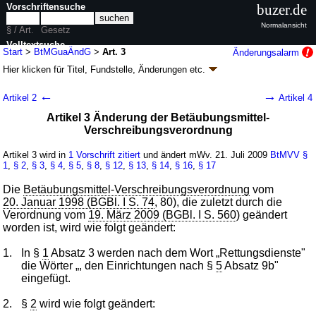
Vorschriftensuche
buzer.de
Normalansicht
§ / Art.
Gesetz
Volltextsuche
Start
>
BtMGuaÄndG
>
Art. 3
Änderungsalarm
Hier klicken für
Titel, Fundstelle, Änderungen
etc.
nur in BtMGuaÄndG
Artikel 3 - Gesetz zur diamorphingestützten
←
→
Artikel 2
Artikel 4
Substitutionsbehandlung (BtMGuaÄndG
k.a.Abk.
)
Artikel 3 Änderung der Betäubungsmittel-
G. v. 15.07.2009
BGBl. I S. 1801
(
Nr. 41
); Geltung ab 21.07.2009
Verschreibungsverordnung
3 Änderungen
|
Drucksachen / Entwurf / Begründung
|
wird in 5 Vorschriften zitiert
Artikel 3 wird in
1 Vorschrift zitiert
und ändert mWv. 21. Juli 2009
BtMVV
§
1
,
§ 2
,
§ 3
,
§ 4
,
§ 5
,
§ 8
,
§ 12
,
§ 13
,
§ 14
,
§ 16
,
§ 17
Die
Betäubungsmittel-Verschreibungsverordnung
vom
20. Januar 1998 (BGBl. I S. 74
, 80), die zuletzt durch die
Verordnung vom
19. März 2009 (BGBl. I S. 560
) geändert
worden ist, wird wie folgt geändert:
1.
In §
1
Absatz 3 werden nach dem Wort „Rettungsdienste"
die Wörter „, den Einrichtungen nach §
5
Absatz 9b"
eingefügt.
2.
§
2
wird wie folgt geändert: