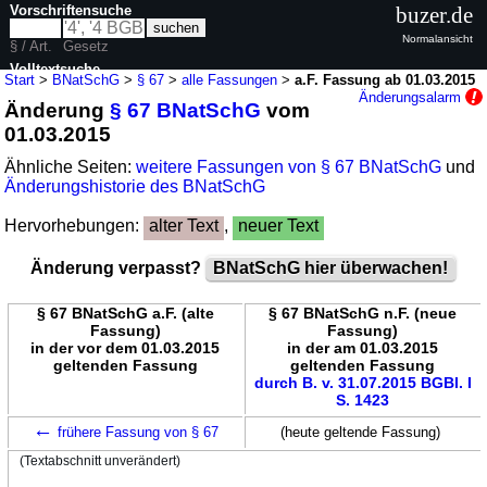
Vorschriftensuche
buzer.de
Normalansicht
§ / Art.
Gesetz
Volltextsuche
Start
>
BNatSchG
>
§ 67
>
alle Fassungen
>
a.F. Fassung ab 01.03.2015
Änderungsalarm
Änderung
§ 67 BNatSchG
vom
nur in BNatSchG
01.03.2015
Ähnliche Seiten:
weitere Fassungen von § 67 BNatSchG
und
Änderungshistorie des BNatSchG
Hervorhebungen:
alter Text
,
neuer Text
Änderung verpasst?
BNatSchG hier überwachen!
§ 67 BNatSchG a.F. (alte
§ 67 BNatSchG n.F. (neue
Fassung)
Fassung)
in der vor dem 01.03.2015
in der am 01.03.2015
geltenden Fassung
geltenden Fassung
durch B. v. 31.07.2015 BGBl. I
S. 1423
←
frühere Fassung von § 67
(heute geltende Fassung)
(Textabschnitt unverändert)