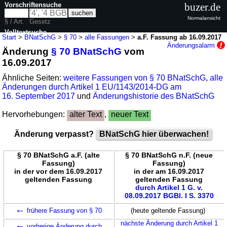
Vorschriftensuche
buzer.de
Normalansicht
§ / Art.
Gesetz
Volltextsuche
Start
>
BNatSchG
>
§ 70
>
alle Fassungen
>
a.F. Fassung ab 16.09.2017
Änderungsalarm
Änderung
§ 70 BNatSchG
vom
nur in BNatSchG
16.09.2017
Ähnliche Seiten:
weitere Fassungen von § 70 BNatSchG
,
alle
Änderungen durch Artikel 1 EU/1143/2014-DG am
16. September 2017
und
Änderungshistorie des BNatSchG
Hervorhebungen:
alter Text
,
neuer Text
Änderung verpasst?
BNatSchG hier überwachen!
§ 70 BNatSchG a.F. (alte
§ 70 BNatSchG n.F. (neue
Fassung)
Fassung)
in der vor dem 16.09.2017
in der am 16.09.2017
geltenden Fassung
geltenden Fassung
durch Artikel 1 G. v.
08.09.2017 BGBl. I S. 3370
←
frühere Fassung von § 70
(heute geltende Fassung)
←
nächste Änderung durch Artikel 1
vorherige Änderung durch