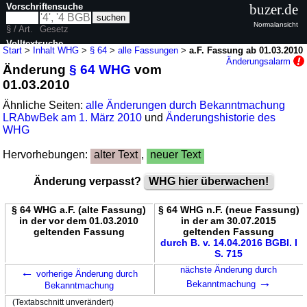
Vorschriftensuche
buzer.de
Normalansicht
§ / Art.
Gesetz
Volltextsuche
Start
>
Inhalt WHG
>
§ 64
>
alle Fassungen
>
a.F. Fassung ab 01.03.2010
Änderungsalarm
Änderung
§ 64 WHG
vom
nur in WHG
01.03.2010
Ähnliche Seiten:
alle Änderungen durch Bekanntmachung
LRAbwBek am 1. März 2010
und
Änderungshistorie des
WHG
Hervorhebungen:
alter Text
,
neuer Text
Änderung verpasst?
WHG hier überwachen!
§ 64 WHG a.F. (alte Fassung)
§ 64 WHG n.F. (neue Fassung)
in der vor dem 01.03.2010
in der am 30.07.2015
geltenden Fassung
geltenden Fassung
durch B. v. 14.04.2016 BGBl. I
S. 715
←
nächste Änderung durch
vorherige Änderung durch
→
Bekanntmachung
Bekanntmachung
(Textabschnitt unverändert)