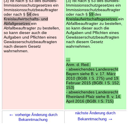
(3) Ist nach § 53 des Bundes-
(3) Ist nach § 53 des Bundes-
Immissionsschutzgesetzes ein
Immissionsschutzgesetzes ein
Immissionsschutzbeauftragter
Immissionsschutzbeauftragter
oder nach §
54
des
oder nach §
59
des
Kreislaufwirtschafts- und
Kreislaufwirtschaftsgesetzes
ein
Abfallgesetzes
ein
Abfallbeauftragter zu bestellen,
Abfallbeauftragter zu bestellen,
so kann dieser auch die
so kann dieser auch die
Aufgaben und Pflichten eines
Aufgaben und Pflichten eines
Gewässerschutzbeauftragten
Gewässerschutzbeauftragten
nach diesem Gesetz
nach diesem Gesetz
wahrnehmen.
wahrnehmen.
---
Anm. d. Red.:
- abweichendes Landesrecht
Bayern siehe B. v. 17. März
2010 (BGBl. I S. 275) und 19.
Februar 2015 (BGBl. I S. 152,
153)
- abweichendes Landesrecht
Rheinland-Pfalz siehe B. v. 14.
April 2016 (BGBl. I S. 715)
←
nächste Änderung durch
vorherige Änderung durch
→
Bekanntmachung
Bekanntmachung