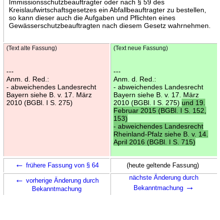
Immissionsschutzbeauftragter oder nach § 59 des
Kreislaufwirtschaftsgesetzes ein Abfallbeauftragter zu bestellen,
so kann dieser auch die Aufgaben und Pflichten eines
Gewässerschutzbeauftragten nach diesem Gesetz wahrnehmen.
(Text alte Fassung)
(Text neue Fassung)
---
---
Anm. d. Red.:
Anm. d. Red.:
- abweichendes Landesrecht
- abweichendes Landesrecht
Bayern siehe B. v. 17. März
Bayern siehe B. v. 17. März
2010 (BGBl. I S. 275)
2010 (BGBl. I S. 275)
und 19.
Februar 2015 (BGBl. I S. 152,
153)
- abweichendes Landesrecht
Rheinland-Pfalz siehe B. v. 14.
April 2016 (BGBl. I S. 715)
←
frühere Fassung von § 64
(heute geltende Fassung)
←
nächste Änderung durch
vorherige Änderung durch
→
Bekanntmachung
Bekanntmachung