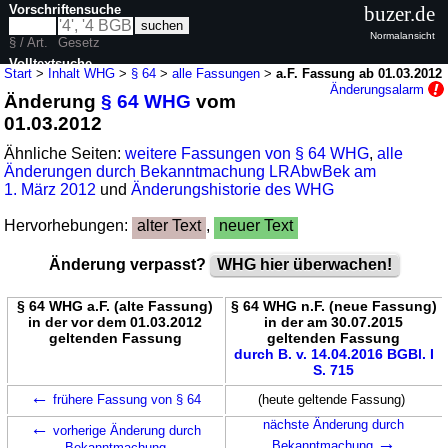
Vorschriftensuche
buzer.de
Normalansicht
§ / Art.
Gesetz
Volltextsuche
Start
>
Inhalt WHG
>
§ 64
>
alle Fassungen
>
a.F. Fassung ab 01.03.2012
Änderungsalarm
Änderung
§ 64 WHG
vom
nur in WHG
01.03.2012
Ähnliche Seiten:
weitere Fassungen von § 64 WHG
,
alle
Änderungen durch Bekanntmachung LRAbwBek am
1. März 2012
und
Änderungshistorie des WHG
Hervorhebungen:
alter Text
,
neuer Text
Änderung verpasst?
WHG hier überwachen!
§ 64 WHG a.F. (alte Fassung)
§ 64 WHG n.F. (neue Fassung)
in der vor dem 01.03.2012
in der am 30.07.2015
geltenden Fassung
geltenden Fassung
durch B. v. 14.04.2016 BGBl. I
S. 715
←
frühere Fassung von § 64
(heute geltende Fassung)
←
nächste Änderung durch
vorherige Änderung durch
→
Bekanntmachung
Bekanntmachung