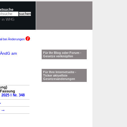
extsuche
r in WHG
il bei Änderungen
uaÄndG am
Für Ihr Blog oder Forum -
Gesetze verknüpfen
Für Ihre Internetseite -
Ticker aktuellste
Gesetzesänderungen
ung)
n Fassung
 2025 I Nr. 348
→
→
8