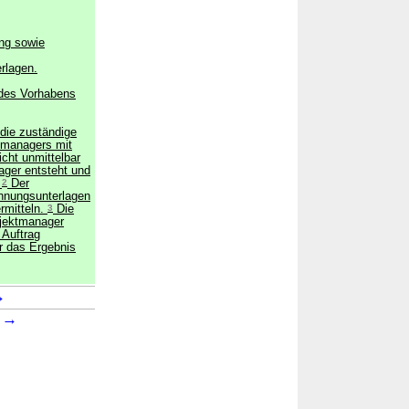
ng sowie
erlagen.
 des Vorhabens
die zuständige
tmanagers mit
cht unmittelbar
ger entsteht und
.
2
Der
chnungsunterlagen
rmitteln.
3
Die
ojektmanager
 Auftrag
r das Ergebnis
→
→
8