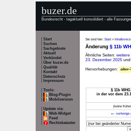
buzer.de
Bundesrecht - tagaktuell konsolidiert - alle Fassunge
Start
Sie sind hier:
Start
>
Inhaltsver
Suchen
Änderung
§ 11b W
Sachgebiete
Aktuell
Ähnliche Seiten:
weiter
Verkündet
23. Dezember 2025
un
Über buzer.de
Qualität
Hervorhebungen:
alter 
Kontakt
Datenschutz
Impressum
Tools:
§ 11b WHG 
in der vor dem 23.
Blog-Plugin
Mobilversion
(keine früh
Update via:
←
Web-Widget
vorherige 
Feed
Rechtskataster