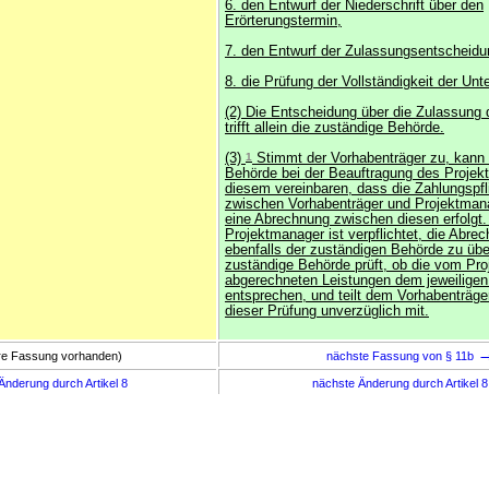
6. den Entwurf der Niederschrift über den
Erörterungstermin,
7. den Entwurf der Zulassungsentscheidu
8. die Prüfung der Vollständigkeit der Unt
(2) Die Entscheidung über die Zulassung
trifft allein die zuständige Behörde.
(3)
1
Stimmt der Vorhabenträger zu, kann 
Behörde bei der Beauftragung des Projek
diesem vereinbaren, dass die Zahlungspfli
zwischen Vorhabenträger und Projektmana
eine Abrechnung zwischen diesen erfolgt
Projektmanager ist verpflichtet, die Abre
ebenfalls der zuständigen Behörde zu übe
zuständige Behörde prüft, ob die vom Pr
abgerechneten Leistungen dem jeweiligen
entsprechen, und teilt dem Vorhabenträge
dieser Prüfung unverzüglich mit.
ere Fassung vorhanden)
nächste Fassung von § 11b
Änderung durch Artikel 8
nächste Änderung durch Artikel 