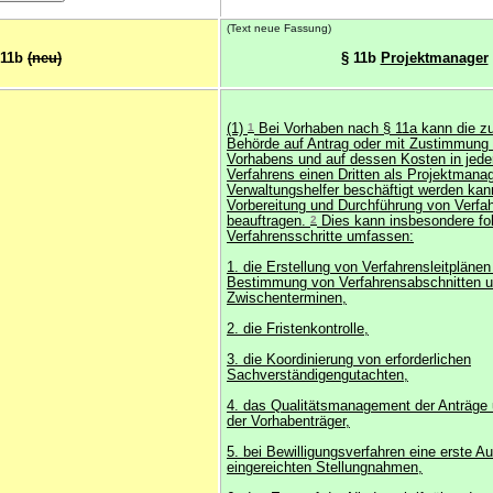
(Text neue Fassung)
 11b
(neu)
§ 11b
Projektmanager
(1)
1
Bei Vorhaben nach § 11a kann die z
Behörde auf Antrag oder mit Zustimmung
Vorhabens und auf dessen Kosten in jede
Verfahrens einen Dritten als Projektmanag
Verwaltungshelfer beschäftigt werden kann
Vorbereitung und Durchführung von Verfah
beauftragen.
2
Dies kann insbesondere fo
Verfahrensschritte umfassen:
1. die Erstellung von Verfahrensleitplänen
Bestimmung von Verfahrensabschnitten 
Zwischenterminen,
2. die Fristenkontrolle,
3. die Koordinierung von erforderlichen
Sachverständigengutachten,
4. das Qualitätsmanagement der Anträge 
der Vorhabenträger,
5. bei Bewilligungsverfahren eine erste A
eingereichten Stellungnahmen,