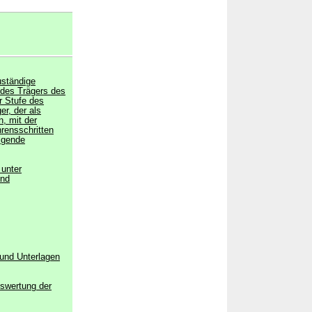
uständige
 des Trägers des
r Stufe des
er, der als
, mit der
rensschritten
lgende
 unter
und
und Unterlagen
uswertung der