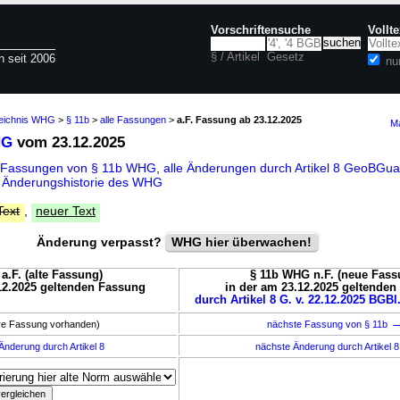
Vorschriftensuche
Vollt
§ / Artikel
Gesetz
n seit 2006
nu
zeichnis WHG
>
§ 11b
>
alle Fassungen
>
a.F. Fassung ab 23.12.2025
Ma
HG
vom 23.12.2025
e Fassungen von § 11b WHG
,
alle Änderungen durch Artikel 8 GeoBG
d
Änderungshistorie des WHG
Text
,
neuer Text
Änderung verpasst?
WHG hier überwachen!
a.F. (alte Fassung)
§ 11b WHG n.F. (neue Fass
12.2025 geltenden Fassung
in der am 23.12.2025 geltende
durch Artikel 8 G. v. 22.12.2025 BGBl.
ere Fassung vorhanden)
nächste Fassung von § 11b
Änderung durch Artikel 8
nächste Änderung durch Artikel 