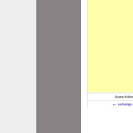
(keine früh
←
vorherige 