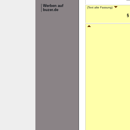
Werben auf
(Text alte Fassung)
buzer.de
§