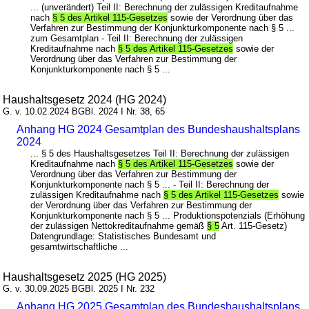
... (unverändert) Teil II: Berechnung der zulässigen Kreditaufnahme
nach
§ 5 des Artikel 115-Gesetzes
sowie der Verordnung über das
Verfahren zur Bestimmung der Konjunkturkomponente nach § 5 ...
zum Gesamtplan - Teil II: Berechnung der zulässigen
Kreditaufnahme nach
§ 5 des Artikel 115-Gesetzes
sowie der
Verordnung über das Verfahren zur Bestimmung der
Konjunkturkomponente nach § 5 ...
Haushaltsgesetz 2024 (HG 2024)
G. v. 10.02.2024 BGBl. 2024 I Nr. 38, 65
Anhang HG 2024 Gesamtplan des Bundeshaushaltsplans
2024
... § 5 des Haushaltsgesetzes Teil II: Berechnung der zulässigen
Kreditaufnahme nach
§ 5 des Artikel 115-Gesetzes
sowie der
Verordnung über das Verfahren zur Bestimmung der
Konjunkturkomponente nach § 5 ... - Teil II: Berechnung der
zulässigen Kreditaufnahme nach
§ 5 des Artikel 115-Gesetzes
sowie
der Verordnung über das Verfahren zur Bestimmung der
Konjunkturkomponente nach § 5 ... Produktionspotenzials (Erhöhung
der zulässigen Nettokreditaufnahme gemäß
§ 5
Art. 115-Gesetz)
Datengrundlage: Statistisches Bundesamt und
gesamtwirtschaftliche ...
Haushaltsgesetz 2025 (HG 2025)
G. v. 30.09.2025 BGBl. 2025 I Nr. 232
Anhang HG 2025 Gesamtplan des Bundeshaushaltsplans