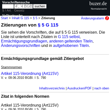
Vorschriftensuche
buzer.de
Normalansicht
§ / Art.
Gesetz
Volltextsuche
Start
>
Inhalt G 115
>
§ 5
>
Zitierung
Änderungsalarm
Zitierungen von
§ 5 G 115
nur in G 115
Sie sehen die Vorschriften, die auf § 5 G 115 verweisen. Die
Liste ist unterteilt nach Zitaten in
G 115 selbst
,
Ermächtigungsgrundlagen
,
anderen geltenden Titeln
,
Änderungsvorschriften
und in
aufgehobenen Titeln
.
Ermächtigungsgrundlage gemäß Zitiergebot
Stammnormen
Artikel 115-Verordnung (Art115V)
V. v. 09.06.2010 BGBl. I S. 790
Inhaltsverzeichnis
|
Ausdrucken/PDF
|
nach oben
Zitat in folgenden Normen
Artikel 115-Verordnung (Art115V)
V. v. 09.06.2010 BGBl. I S. 790