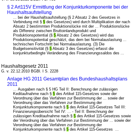
§ 2 Art115V Ermittlung der Konjunkturkomponente bei der
Haushaltsaufstellung
... bei der Haushaltsaufstellung (§ 2 Absatz 2 des Gesetzes in
Verbindung mit §
5
des Gesetzes) wird durch Multiplikation der nach
Absatz 2 bestimmten Produktionslücke mit der ... Produktionslücke
als Differenz zwischen Bruttoinlandsprodukt und
Produktionspotential (§
5
Absatz 2 des Gesetzes) wird das
Produktionspotential geschätzt, das dem bei Normalauslastung ...
technischen Fortschritt bei Normalauslastung. (3) Die
Budgetsensitivität (§
5
Absatz 3 des Gesetzes) erfasst die
konjunkturbedingte Veränderung des Finanzierungssaldos des ...
Haushaltsgesetz 2011
G. v. 22.12.2010 BGBl. I S. 2228
Anlage HG 2011 Gesamtplan des Bundeshaushaltsplans
2011
... Ausgaben nach § 5 HG Teil II: Berechnung der zulässigen
Keditaufnahme nach §
5
des Artikel 115-Gesetzes sowie der
Verordnung über das Verfahren zur Bestimmung der ... sowie der
Verordnung über das Verfahren zur Bestimmung der
Konjunkturkomponente nach §
5
des Artikel 115-Gesetzes Teil III:
Finanzierungsübersicht Teil IV: ... - Teil II: Berechnung der
zulässigen Kreditaufnahme nach §
5
des Artikel 115-Gesetzes sowie
der Verordnung über das Verfahren zur Bestimmung der ... sowie der
Verordnung über das Verfahren zur Bestimmung der
Konjunkturkomponente nach §
5
des Artikel 115-Gesetzes ...