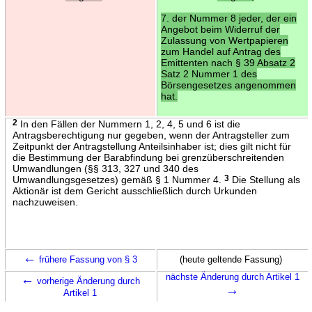
7. der Nummer 8 jeder, der ein
Angebot beim Widerruf der
Zulassung von Wertpapieren
zum Handel auf Antrag des
Emittenten nach § 39 Absatz 2
Satz 2 Nummer 1 des
Börsengesetzes angenommen
hat.
2
In den Fällen der Nummern 1, 2, 4, 5 und 6 ist die
Antragsberechtigung nur gegeben, wenn der Antragsteller zum
Zeitpunkt der Antragstellung Anteilsinhaber ist; dies gilt nicht für
die Bestimmung der Barabfindung bei grenzüberschreitenden
Umwandlungen (§§ 313, 327 und 340 des
Umwandlungsgesetzes) gemäß § 1 Nummer 4.
3
Die Stellung als
Aktionär ist dem Gericht ausschließlich durch Urkunden
nachzuweisen.
←
frühere Fassung von § 3
(heute geltende Fassung)
←
nächste Änderung durch Artikel 1
vorherige Änderung durch
→
Artikel 1