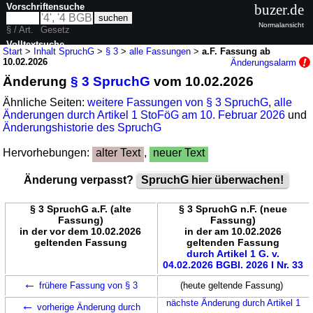
Vorschriftensuche
buzer.de
Normalansicht
§ / Art.
Gesetz
Volltextsuche
Start
>
Inhalt SpruchG
>
§ 3
>
alle Fassungen
>
a.F. Fassung ab
10.02.2026
Änderungsalarm
nur in SpruchG
Änderung
§ 3 SpruchG
vom 10.02.2026
Ähnliche Seiten:
weitere Fassungen von § 3 SpruchG
,
alle
Änderungen durch Artikel 1 StoFöG am 10. Februar 2026
und
Änderungshistorie des SpruchG
Hervorhebungen:
alter Text
,
neuer Text
Änderung verpasst?
SpruchG hier überwachen!
§ 3 SpruchG a.F. (alte
§ 3 SpruchG n.F. (neue
Fassung)
Fassung)
in der vor dem 10.02.2026
in der am 10.02.2026
geltenden Fassung
geltenden Fassung
durch Artikel 1 G. v.
04.02.2026 BGBl. 2026 I Nr. 33
←
frühere Fassung von § 3
(heute geltende Fassung)
←
nächste Änderung durch Artikel 1
vorherige Änderung durch