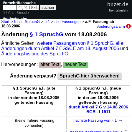
Vorschriftensuche
buzer.de
Normalansicht
§ / Art.
Gesetz
Volltextsuche
Start
>
Inhalt SpruchG
>
§ 1
>
alle Fassungen
>
a.F. Fassung ab
18.08.2006
Änderungsalarm
nur in SpruchG
Änderung
§ 1 SpruchG
vom 18.08.2006
Ähnliche Seiten:
weitere Fassungen von § 1 SpruchG
,
alle
Änderungen durch Artikel 7 EGSCE am 18. August 2006
und
Änderungshistorie des SpruchG
Hervorhebungen:
alter Text
,
neuer Text
Änderung verpasst?
SpruchG hier überwachen!
§ 1 SpruchG a.F. (alte
§ 1 SpruchG n.F. (neue
Fassung)
Fassung)
in der vor dem 18.08.2006
in der am 18.08.2006
geltenden Fassung
geltenden Fassung
durch Artikel 7 G v 14.08.2006
BGBl. I 1911
→
(keine frühere Fassung
nächste Fassung von § 1
vorhanden)