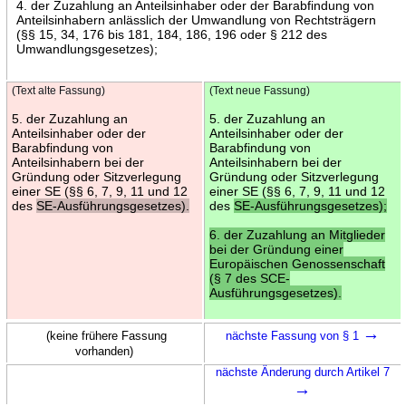
4. der Zuzahlung an Anteilsinhaber oder der Barabfindung von
Anteilsinhabern anlässlich der Umwandlung von Rechtsträgern
(§§ 15, 34, 176 bis 181, 184, 186, 196 oder § 212 des
Umwandlungsgesetzes);
(Text alte Fassung)
(Text neue Fassung)
5. der Zuzahlung an
5. der Zuzahlung an
Anteilsinhaber oder der
Anteilsinhaber oder der
Barabfindung von
Barabfindung von
Anteilsinhabern bei der
Anteilsinhabern bei der
Gründung oder Sitzverlegung
Gründung oder Sitzverlegung
einer SE (§§ 6, 7, 9, 11 und 12
einer SE (§§ 6, 7, 9, 11 und 12
des
SE-Ausführungsgesetzes).
des
SE-Ausführungsgesetzes);
6. der Zuzahlung an Mitglieder
bei der Gründung einer
Europäischen Genossenschaft
(§ 7 des SCE-
Ausführungsgesetzes).
→
(keine frühere Fassung
nächste Fassung von § 1
vorhanden)
nächste Änderung durch Artikel 7
→