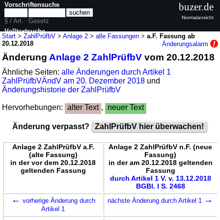
Vorschriftensuche
buzer.de
Normalansicht
§ / Art.
Gesetz
Volltextsuche
Start
>
ZahlPrüfbV
>
Anlage 2
>
alle Fassungen
>
a.F. Fassung ab
20.12.2018
Änderungsalarm
nur in ZahlPrüfbV
Änderung
Anlage 2 ZahlPrüfbV
vom 20.12.2018
Ähnliche Seiten:
alle Änderungen durch Artikel 1
ZahlPrüfbVÄndV am 20. Dezember 2018
und
Änderungshistorie der ZahlPrüfbV
Hervorhebungen:
alter Text
,
neuer Text
Änderung verpasst?
ZahlPrüfbV hier überwachen!
Anlage 2 ZahlPrüfbV a.F.
Anlage 2 ZahlPrüfbV n.F. (neue
(alte Fassung)
Fassung)
in der vor dem 20.12.2018
in der am 20.12.2018 geltenden
geltenden Fassung
Fassung
durch Artikel 1 V. v. 13.12.2018
BGBl. I S. 2468
←
→
vorherige Änderung durch
nächste Änderung durch Artikel 1
Artikel 1