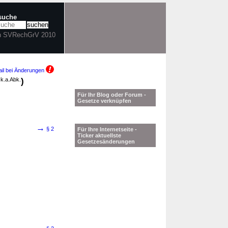
tsuche
in SVRechGrV 2010
il bei Änderungen
0
k.a.Abk.
)
Für Ihr Blog oder Forum -
Gesetze verknüpfen
→
§ 2
Für Ihre Internetseite -
Ticker aktuellste
Gesetzesänderungen
→