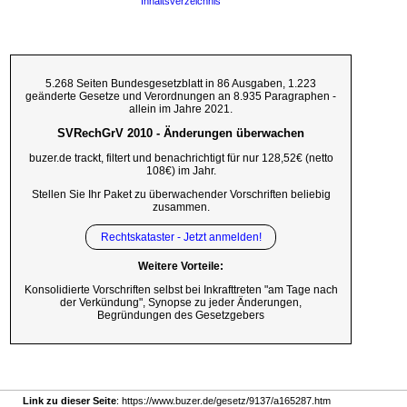
Inhaltsverzeichnis
5.268 Seiten Bundesgesetzblatt in 86 Ausgaben, 1.223
geänderte Gesetze und Verordnungen an 8.935 Paragraphen -
allein im Jahre 2021.
SVRechGrV 2010 - Änderungen überwachen
buzer.de trackt, filtert und benachrichtigt für nur 128,52€ (netto
108€) im Jahr.
Stellen Sie Ihr Paket zu überwachender Vorschriften beliebig
zusammen.
Rechtskataster - Jetzt anmelden!
Weitere Vorteile:
Konsolidierte Vorschriften selbst bei Inkrafttreten "am Tage nach
der Verkündung", Synopse zu jeder Änderungen,
Begründungen des Gesetzgebers
Link zu dieser Seite
: https://www.buzer.de/gesetz/9137/a165287.htm