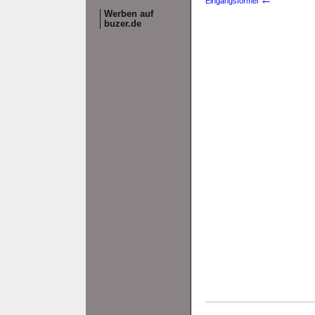
Eingangsformel
Werben auf
buzer.de