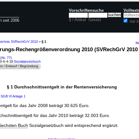
Vorschriftensuche
Volltex
§ / Artikel
Gesetz
n seit 2006
nur 
zeichnis SVRechGrV 2010
>
§ 1
Ma
cherungs-Rechengrößenverordnung 2010 (SVRechGrV 201
(
Nr. 77
)
60-6-4-18
Sozialgesetzbuch
n / Entwurf / Begründung
§ 1 Durchschnittsentgelt in der Rentenversicherung
0
SGB VI
Anlage 1
ntgelt für das Jahr 2008 beträgt 30.625 Euro.
chschnittsentgelt für das Jahr 2010 beträgt 32.003 Euro.
Sechsten Buch
Sozialgesetzbuch wird entsprechend ergänzt.