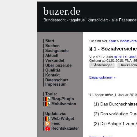
buzer.de
Bundesrecht - tagaktuell konsolidiert - alle Fassunge
Start
Sie sind hier:
Start
>
Inhaltsver
Suchen
§ 1 - Sozialversi
Sachgebiete
Aktuell
V. v. 07.12.2009
BGBl. I S. 3846
Verkündet
Geltung ab 01.01.2010; FNA: 8
Über buzer.de
3 Änderungen
|
Drucksache
Qualität
Kontakt
←
Eingangsformel
Datenschutz
Impressum
Tools:
§ 1 ändert mWv. 1. Januar 201
Blog-Plugin
(1) Das Durchschnittse
Mobilversion
(2) Das vorläufige Dur
Update via:
Web-Widget
(3) Die Anlage
1
zum
Feed
Rechtskataster
←