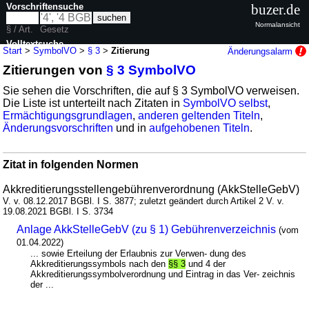
Vorschriftensuche
buzer.de
Normalansicht
§ / Art.
Gesetz
Volltextsuche
Start
>
SymbolVO
>
§ 3
>
Zitierung
Änderungsalarm
Zitierungen von
§ 3 SymbolVO
nur in SymbolVO
Sie sehen die Vorschriften, die auf § 3 SymbolVO verweisen.
Die Liste ist unterteilt nach Zitaten in
SymbolVO selbst
,
Ermächtigungsgrundlagen
,
anderen geltenden Titeln
,
Änderungsvorschriften
und in
aufgehobenen Titeln
.
Zitat in folgenden Normen
Akkreditierungsstellengebührenverordnung (AkkStelleGebV)
V. v. 08.12.2017 BGBl. I S. 3877; zuletzt geändert durch Artikel 2 V. v.
19.08.2021 BGBl. I S. 3734
Anlage AkkStelleGebV (zu § 1) Gebührenverzeichnis
(vom
01.04.2022)
... sowie Erteilung der Erlaubnis zur Verwen- dung des
Akkreditierungssymbols nach den
§§ 3
und 4 der
Akkreditierungssymbolverordnung und Eintrag in das Ver- zeichnis
der ...