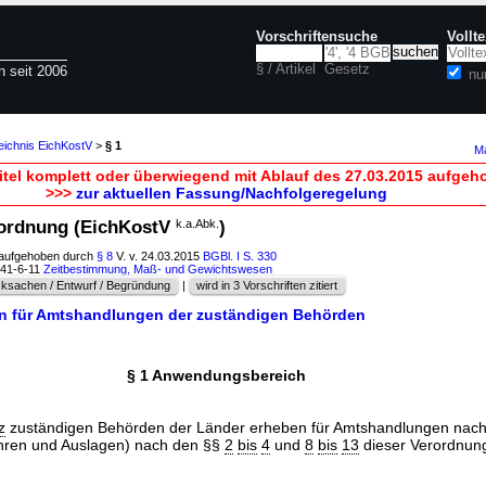
Vorschriftensuche
Vollt
§ / Artikel
Gesetz
n seit 2006
nu
eichnis EichKostV
>
§ 1
Ma
itel komplett oder überwiegend mit Ablauf des 27.03.2015 aufgeh
>>>
zur aktuellen Fassung/Nachfolgeregelung
rordnung (EichKostV
k.a.Abk.
)
 aufgehoben durch
§ 8
V. v. 24.03.2015
BGBl. I S. 330
141-6-11
Zeitbestimmung, Maß- und Gewichtswesen
ksachen / Entwurf / Begründung
|
wird in 3 Vorschriften zitiert
en für Amtshandlungen der zuständigen Behörden
§ 1 Anwendungsbereich
z
zuständigen Behörden der Länder erheben für Amtshandlungen nac
hren und Auslagen) nach den §§
2
bis
4
und
8
bis
13
dieser Verordnun