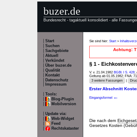
buzer.de
Bundesrecht - tagaktuell konsolidiert - alle Fassunge
Start
Sie sind hier:
Start
>
Inhaltsverz
Suchen
Achtung: T
Sachgebiete
Aktuell
Verkündet
§ 1 - Eichkostenve
Über buzer.de
Qualität
V. v. 21.04.1982
BGBl. I S. 428
;
Kontakt
Geltung ab 01.05.1982; FNA: 7
Datenschutz
3 weitere Fassungen
|
Druc
Impressum
Erster Abschnitt Kost
Tools:
←
Eingangsformel
Blog-Plugin
Mobilversion
Update via:
Web-Widget
Die nach dem
Eichgeset
Feed
Gesetzes Kosten (Gebü
Rechtskataster