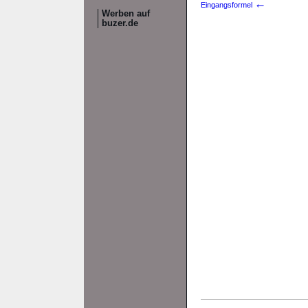
←
Eingangsformel
Werben auf
buzer.de