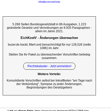
Inhaltsverzeichnis
5.268 Seiten Bundesgesetzblatt in 86 Ausgaben, 1.223
geänderte Gesetze und Verordnungen an 8.935 Paragraphen -
allein im Jahre 2021.
EichKostV - Änderungen überwachen
buzer.de trackt, filtert und benachrichtigt für nur 128,52€ (netto
108€) im Jahr.
Stellen Sie Ihr Paket zu überwachender Vorschriften beliebig
zusammen.
Rechtskataster - Jetzt anmelden!
Weitere Vorteile:
Konsolidierte Vorschriften selbst bei Inkrafttreten "am Tage nach
der Verkündung", Synopse zu jeder Änderungen,
Begründungen des Gesetzgebers
Link zu dieser Seite
: https://www.buzer.de/gesetz/920/a12906.htm