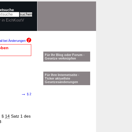
extsuche
r in EichKostV
il bei Änderungen
oben
Für Ihr Blog oder Forum -
Gesetze verknüpfen
Für Ihre Internetseite -
Ticker aktuellste
Gesetzesänderungen
→
§ 2
h §
14
Satz 1 des
g.