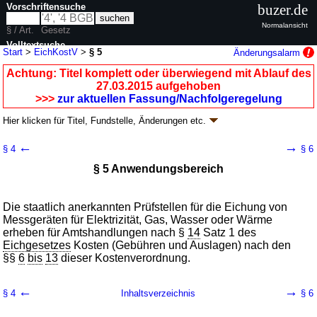
Vorschriftensuche
buzer.de
Normalansicht
§ / Art.
Gesetz
Volltextsuche
Start
>
EichKostV
>
§ 5
Änderungsalarm
nur in EichKostV
Achtung: Titel komplett oder überwiegend mit Ablauf des
27.03.2015 aufgehoben
>>>
zur aktuellen Fassung/Nachfolgeregelung
Hier klicken für
Titel, Fundstelle, Änderungen
etc.
§ 5 - Eichkostenverordnung (EichKostV
k.a.Abk.
)
←
→
§ 4
§ 6
V. v. 21.04.1982
BGBl. I S. 428
; aufgehoben durch
§ 8
V. v. 24.03.2015
§ 5 Anwendungsbereich
BGBl. I S. 330
Geltung ab 01.05.1982; FNA: 7141-6-11
Zeitbestimmung, Maß- und
Gewichtswesen
3 weitere Fassungen
|
Drucksachen / Entwurf / Begründung
|
Die staatlich anerkannten Prüfstellen für die Eichung von
Messgeräten für Elektrizität, Gas, Wasser oder Wärme
wird in 3 Vorschriften zitiert
erheben für Amtshandlungen nach §
14
Satz 1 des
Zweiter Abschnitt Kosten für Amtshandlungen der
Eichgesetzes
Kosten (Gebühren und Auslagen) nach den
staatlich anerkannten Prüfstellen
§§
6
bis
13
dieser Kostenverordnung.
←
→
§ 4
Inhaltsverzeichnis
§ 6