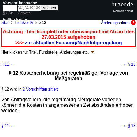
Vorschriftensuche
buzer.de
Normalansicht
§ / Art.
Gesetz
Volltextsuche
Start
>
EichKostV
>
§ 12
Änderungsalarm
nur in EichKostV
Achtung: Titel komplett oder überwiegend mit Ablauf des
27.03.2015 aufgehoben
>>>
zur aktuellen Fassung/Nachfolgeregelung
Hier klicken für
Titel, Fundstelle, Änderungen
etc.
§ 12 - Eichkostenverordnung (EichKostV
k.a.Abk.
)
←
→
§ 11
§ 13
V. v. 21.04.1982
BGBl. I S. 428
; aufgehoben durch
§ 8
V. v. 24.03.2015
§ 12 Kostenerhebung bei regelmäßiger Vorlage von
BGBl. I S. 330
Meßgeräten
Geltung ab 01.05.1982; FNA: 7141-6-11
Zeitbestimmung, Maß- und
Gewichtswesen
3 weitere Fassungen
|
Drucksachen / Entwurf / Begründung
|
§ 12 wird in
2 Vorschriften zitiert
wird in 3 Vorschriften zitiert
Von Antragstellern, die regelmäßig Meßgeräte vorlegen,
Dritter Abschnitt Gemeinsame Vorschriften
können die Kosten in angemessenen Zeitabständen erhoben
werden.
←
→
§ 11
§ 13