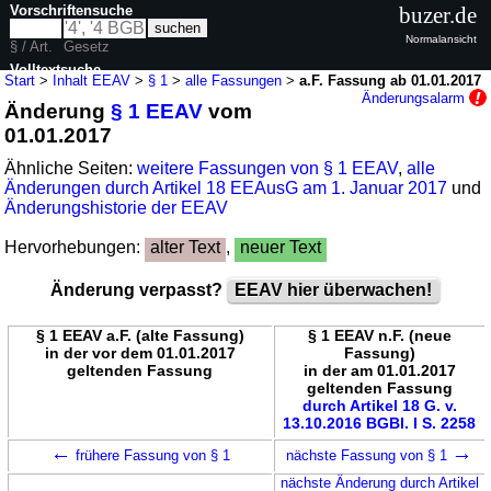
Vorschriftensuche
buzer.de
Normalansicht
§ / Art.
Gesetz
Volltextsuche
Start
>
Inhalt EEAV
>
§ 1
>
alle Fassungen
>
a.F. Fassung ab 01.01.2017
Änderungsalarm
Änderung
§ 1 EEAV
vom
nur in EEAV
01.01.2017
Ähnliche Seiten:
weitere Fassungen von § 1 EEAV
,
alle
Änderungen durch Artikel 18 EEAusG am 1. Januar 2017
und
Änderungshistorie der EEAV
Hervorhebungen:
alter Text
,
neuer Text
Änderung verpasst?
EEAV hier überwachen!
§ 1 EEAV a.F. (alte Fassung)
§ 1 EEAV n.F. (neue
in der vor dem 01.01.2017
Fassung)
geltenden Fassung
in der am 01.01.2017
geltenden Fassung
durch Artikel 18 G. v.
13.10.2016 BGBl. I S. 2258
←
→
frühere Fassung von § 1
nächste Fassung von § 1
nächste Änderung durch Artikel