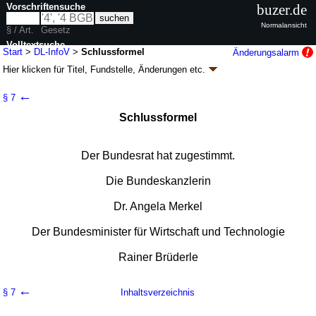
Vorschriftensuche
buzer.de
Normalansicht
§ / Art.
Gesetz
Volltextsuche
Start
>
DL-InfoV
>
Schlussformel
Änderungsalarm
Hier klicken für
Titel, Fundstelle, Änderungen
etc.
nur in DL-InfoV
Schlussformel - Dienstleistungs-
←
§ 7
Informationspflichten-Verordnung (DL-InfoV)
Schlussformel
V. v. 12.03.2010
BGBl. I S. 267
(
Nr. 11
); zuletzt geändert durch
Artikel 3
G.
v. 12.05.2026
BGBl. 2026 I Nr. 138
Geltung ab 17.05.2010; FNA: 7100-1-10
Gewerbeordnung
Der Bundesrat hat zugestimmt.
3 weitere Fassungen
|
Drucksachen / Entwurf / Begründung
|
wird in 19 Vorschriften zitiert
Die Bundeskanzlerin
Dr. Angela Merkel
Der Bundesminister für Wirtschaft und Technologie
Rainer Brüderle
←
§ 7
Inhaltsverzeichnis