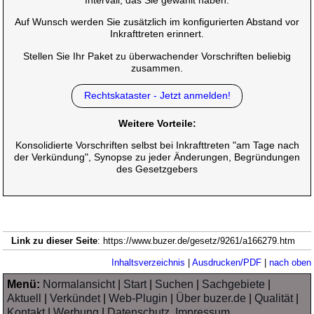
Intervall, das Sie gewählt haben.
Auf Wunsch werden Sie zusätzlich im konfigurierten Abstand vor
Inkrafttreten erinnert.
Stellen Sie Ihr Paket zu überwachender Vorschriften beliebig
zusammen.
Rechtskataster - Jetzt anmelden!
Weitere Vorteile:
Konsolidierte Vorschriften selbst bei Inkrafttreten "am Tage nach
der Verkündung", Synopse zu jeder Änderungen, Begründungen
des Gesetzgebers
Link zu dieser Seite
: https://www.buzer.de/gesetz/9261/a166279.htm
Inhaltsverzeichnis
|
Ausdrucken/PDF
|
nach oben
Menü:
Normalansicht
|
Start
|
Suchen
|
Sachgebiete
|
Aktuell
|
Verkündet
|
Web-Plugin
|
Über buzer.de
|
Qualität
|
Kontakt
|
Werbung
|
Datenschutz, Impressum