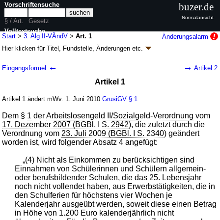
Vorschriftensuche
buzer.de
Normalansicht
§ / Art.
Gesetz
Volltextsuche
Start
>
3. Alg II-VÄndV
>
Art. 1
Änderungsalarm
Hier klicken für
Titel, Fundstelle, Änderungen
etc.
nur in 3. Alg II-VÄndV
Artikel 1 - Dritte Verordnung zur Änderung der
←
→
Eingangsformel
Artikel 2
Arbeitslosengeld II/Sozialgeld-Verordnung (3.
Artikel 1
Alg II-VÄndV
k.a.Abk.
)
V. v. 04.05.2010
BGBl. I S. 541
(
Nr. 20
); Geltung ab 01.06.2010
Artikel 1 ändert mWv. 1. Juni 2010
GrusiGV
§ 1
1 Änderung
|
|
wird in 1 Vorschrift zitiert
Dem §
1
der
Arbeitslosengeld II/Sozialgeld-Verordnung
vom
17. Dezember 2007 (BGBl. I S. 2942
), die zuletzt durch die
Verordnung vom
23. Juli 2009 (BGBl. I S. 2340
) geändert
worden ist, wird folgender Absatz 4 angefügt:
„(4) Nicht als Einkommen zu berücksichtigen sind
Einnahmen von Schülerinnen und Schülern allgemein-
oder berufsbildender Schulen, die das 25. Lebensjahr
noch nicht vollendet haben, aus Erwerbstätigkeiten, die in
den Schulferien für höchstens vier Wochen je
Kalenderjahr ausgeübt werden, soweit diese einen Betrag
in Höhe von 1.200 Euro kalenderjährlich nicht