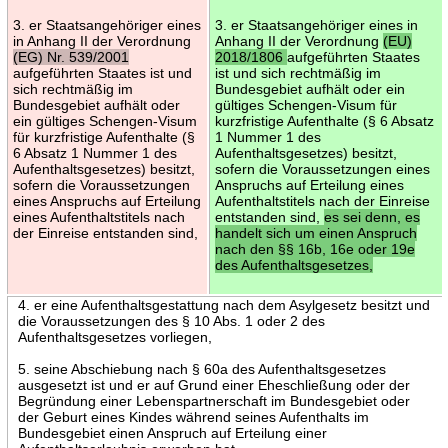
3. er Staatsangehöriger eines
3. er Staatsangehöriger eines in
in Anhang II der Verordnung
Anhang II der Verordnung
(EU)
(EG) Nr. 539/2001
2018/1806
aufgeführten Staates
aufgeführten Staates ist und
ist und sich rechtmäßig im
sich rechtmäßig im
Bundesgebiet aufhält oder ein
Bundesgebiet aufhält oder
gültiges Schengen-Visum für
ein gültiges Schengen-Visum
kurzfristige Aufenthalte (§ 6 Absatz
für kurzfristige Aufenthalte (§
1 Nummer 1 des
6 Absatz 1 Nummer 1 des
Aufenthaltsgesetzes) besitzt,
Aufenthaltsgesetzes) besitzt,
sofern die Voraussetzungen eines
sofern die Voraussetzungen
Anspruchs auf Erteilung eines
eines Anspruchs auf Erteilung
Aufenthaltstitels nach der Einreise
eines Aufenthaltstitels nach
entstanden sind,
es sei denn, es
der Einreise entstanden sind,
handelt sich um einen Anspruch
nach den §§ 16b, 16e oder 19e
des Aufenthaltsgesetzes,
4. er eine Aufenthaltsgestattung nach dem Asylgesetz besitzt und
die Voraussetzungen des § 10 Abs. 1 oder 2 des
Aufenthaltsgesetzes vorliegen,
5. seine Abschiebung nach § 60a des Aufenthaltsgesetzes
ausgesetzt ist und er auf Grund einer Eheschließung oder der
Begründung einer Lebenspartnerschaft im Bundesgebiet oder
der Geburt eines Kindes während seines Aufenthalts im
Bundesgebiet einen Anspruch auf Erteilung einer