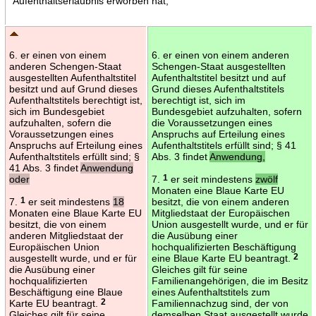
Aufenthaltserlaubnis erworben hat,
6. er einen von einem
6. er einen von einem anderen
anderen Schengen-Staat
Schengen-Staat ausgestellten
ausgestellten Aufenthaltstitel
Aufenthaltstitel besitzt und auf
besitzt und auf Grund dieses
Grund dieses Aufenthaltstitels
Aufenthaltstitels berechtigt ist,
berechtigt ist, sich im
sich im Bundesgebiet
Bundesgebiet aufzuhalten, sofern
aufzuhalten, sofern die
die Voraussetzungen eines
Voraussetzungen eines
Anspruchs auf Erteilung eines
Anspruchs auf Erteilung eines
Aufenthaltstitels erfüllt sind; § 41
Aufenthaltstitels erfüllt sind; §
Abs. 3 findet
Anwendung,
41 Abs. 3 findet
Anwendung
oder
7.
1
er seit mindestens
zwölf
Monaten eine Blaue Karte EU
7.
1
er seit mindestens
18
besitzt, die von einem anderen
Monaten eine Blaue Karte EU
Mitgliedstaat der Europäischen
besitzt, die von einem
Union ausgestellt wurde, und er für
anderen Mitgliedstaat der
die Ausübung einer
Europäischen Union
hochqualifizierten Beschäftigung
ausgestellt wurde, und er für
eine Blaue Karte EU beantragt.
2
die Ausübung einer
Gleiches gilt für seine
hochqualifizierten
Familienangehörigen, die im Besitz
Beschäftigung eine Blaue
eines Aufenthaltstitels zum
Karte EU beantragt.
2
Familiennachzug sind, der von
Gleiches gilt für seine
demselben Staat ausgestellt wurde