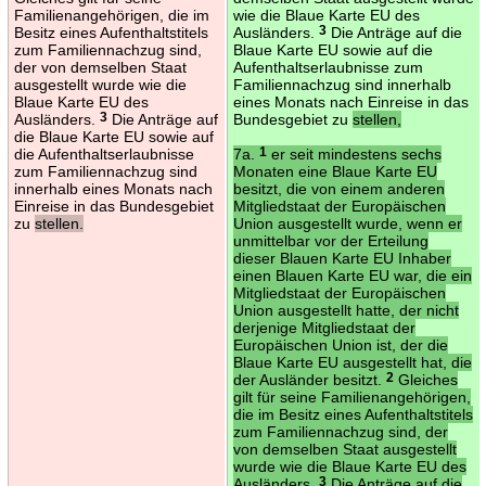
Familienangehörigen, die im
wie die Blaue Karte EU des
Besitz eines Aufenthaltstitels
Ausländers.
3
Die Anträge auf die
zum Familiennachzug sind,
Blaue Karte EU sowie auf die
der von demselben Staat
Aufenthaltserlaubnisse zum
ausgestellt wurde wie die
Familiennachzug sind innerhalb
Blaue Karte EU des
eines Monats nach Einreise in das
Ausländers.
3
Die Anträge auf
Bundesgebiet zu
stellen,
die Blaue Karte EU sowie auf
die Aufenthaltserlaubnisse
7a.
1
er seit mindestens sechs
zum Familiennachzug sind
Monaten eine Blaue Karte EU
innerhalb eines Monats nach
besitzt, die von einem anderen
Einreise in das Bundesgebiet
Mitgliedstaat der Europäischen
zu
stellen.
Union ausgestellt wurde, wenn er
unmittelbar vor der Erteilung
dieser Blauen Karte EU Inhaber
einen Blauen Karte EU war, die ein
Mitgliedstaat der Europäischen
Union ausgestellt hatte, der nicht
derjenige Mitgliedstaat der
Europäischen Union ist, der die
Blaue Karte EU ausgestellt hat, die
der Ausländer besitzt.
2
Gleiches
gilt für seine Familienangehörigen,
die im Besitz eines Aufenthaltstitels
zum Familiennachzug sind, der
von demselben Staat ausgestellt
wurde wie die Blaue Karte EU des
Ausländers.
3
Die Anträge auf die