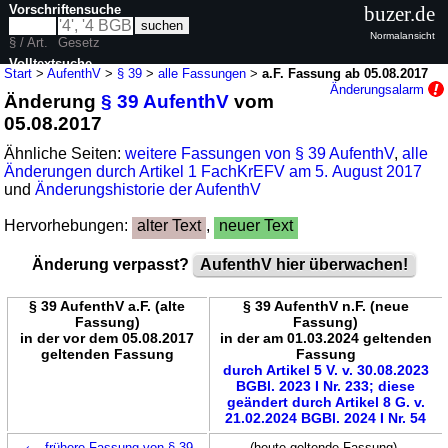
Vorschriftensuche
buzer.de
Normalansicht
§ / Art.
Gesetz
Volltextsuche
Start
>
AufenthV
>
§ 39
>
alle Fassungen
>
a.F. Fassung ab 05.08.2017
Änderungsalarm
Änderung
§ 39 AufenthV
vom
nur in AufenthV
05.08.2017
Ähnliche Seiten:
weitere Fassungen von § 39 AufenthV
,
alle
Änderungen durch Artikel 1 FachKrEFV am 5. August 2017
und
Änderungshistorie der AufenthV
Hervorhebungen:
alter Text
,
neuer Text
Änderung verpasst?
AufenthV hier überwachen!
§ 39 AufenthV a.F. (alte
§ 39 AufenthV n.F. (neue
Fassung)
Fassung)
in der vor dem 05.08.2017
in der am 01.03.2024 geltenden
geltenden Fassung
Fassung
durch Artikel 5 V. v. 30.08.2023
BGBl. 2023 I Nr. 233; diese
geändert durch Artikel 8 G. v.
21.02.2024 BGBl. 2024 I Nr. 54
←
frühere Fassung von § 39
(heute geltende Fassung)