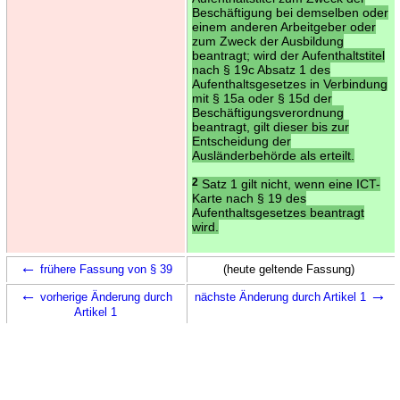
Beschäftigung bei demselben oder
einem anderen Arbeitgeber oder
zum Zweck der Ausbildung
beantragt; wird der Aufenthaltstitel
nach § 19c Absatz 1 des
Aufenthaltsgesetzes in Verbindung
mit § 15a oder § 15d der
Beschäftigungsverordnung
beantragt, gilt dieser bis zur
Entscheidung der
Ausländerbehörde als erteilt.
2
Satz 1 gilt nicht, wenn eine ICT-
Karte nach § 19 des
Aufenthaltsgesetzes beantragt
wird.
←
frühere Fassung von § 39
(heute geltende Fassung)
←
→
vorherige Änderung durch
nächste Änderung durch Artikel 1
Artikel 1