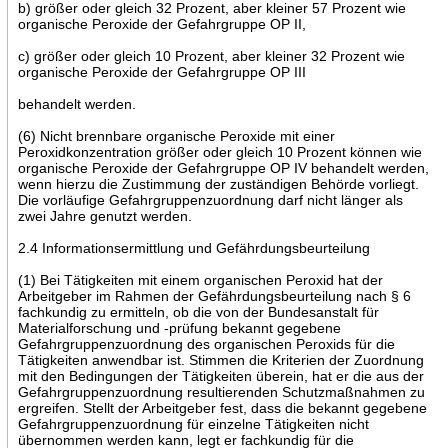
b) größer oder gleich 32 Prozent, aber kleiner 57 Prozent wie
organische Peroxide der Gefahrgruppe OP II,
c) größer oder gleich 10 Prozent, aber kleiner 32 Prozent wie
organische Peroxide der Gefahrgruppe OP III
behandelt werden.
(6) Nicht brennbare organische Peroxide mit einer
Peroxidkonzentration größer oder gleich 10 Prozent können wie
organische Peroxide der Gefahrgruppe OP IV behandelt werden,
wenn hierzu die Zustimmung der zuständigen Behörde vorliegt.
Die vorläufige Gefahrgruppenzuordnung darf nicht länger als
zwei Jahre genutzt werden.
2.4 Informationsermittlung und Gefährdungsbeurteilung
(1) Bei Tätigkeiten mit einem organischen Peroxid hat der
Arbeitgeber im Rahmen der Gefährdungsbeurteilung nach § 6
fachkundig zu ermitteln, ob die von der Bundesanstalt für
Materialforschung und -prüfung bekannt gegebene
Gefahrgruppenzuordnung des organischen Peroxids für die
Tätigkeiten anwendbar ist. Stimmen die Kriterien der Zuordnung
mit den Bedingungen der Tätigkeiten überein, hat er die aus der
Gefahrgruppenzuordnung resultierenden Schutzmaßnahmen zu
ergreifen. Stellt der Arbeitgeber fest, dass die bekannt gegebene
Gefahrgruppenzuordnung für einzelne Tätigkeiten nicht
übernommen werden kann, legt er fachkundig für die