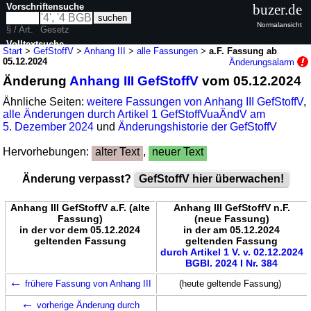
Vorschriftensuche
buzer.de
Normalansicht
§ / Art.
Gesetz
Volltextsuche
Start
>
GefStoffV
>
Anhang III
>
alle Fassungen
>
a.F. Fassung ab
05.12.2024
Änderungsalarm
nur in GefStoffV
Änderung
Anhang III GefStoffV
vom 05.12.2024
Ähnliche Seiten:
weitere Fassungen von Anhang III GefStoffV
,
alle Änderungen durch Artikel 1 GefStoffVuaÄndV am
5. Dezember 2024
und
Änderungshistorie der GefStoffV
Hervorhebungen:
alter Text
,
neuer Text
Änderung verpasst?
GefStoffV hier überwachen!
Anhang III GefStoffV a.F. (alte
Anhang III GefStoffV n.F.
Fassung)
(neue Fassung)
in der vor dem 05.12.2024
in der am 05.12.2024
geltenden Fassung
geltenden Fassung
durch Artikel 1 V. v. 02.12.2024
BGBl. 2024 I Nr. 384
←
frühere Fassung von Anhang III
(heute geltende Fassung)
←
vorherige Änderung durch