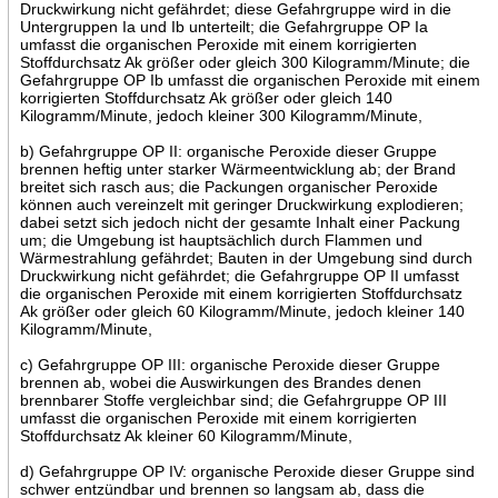
Druckwirkung nicht gefährdet; diese Gefahrgruppe wird in die
Untergruppen Ia und Ib unterteilt; die Gefahrgruppe OP Ia
umfasst die organischen Peroxide mit einem korrigierten
Stoffdurchsatz Ak größer oder gleich 300 Kilogramm/Minute; die
Gefahrgruppe OP Ib umfasst die organischen Peroxide mit einem
korrigierten Stoffdurchsatz Ak größer oder gleich 140
Kilogramm/Minute, jedoch kleiner 300 Kilogramm/Minute,
b) Gefahrgruppe OP II: organische Peroxide dieser Gruppe
brennen heftig unter starker Wärmeentwicklung ab; der Brand
breitet sich rasch aus; die Packungen organischer Peroxide
können auch vereinzelt mit geringer Druckwirkung explodieren;
dabei setzt sich jedoch nicht der gesamte Inhalt einer Packung
um; die Umgebung ist hauptsächlich durch Flammen und
Wärmestrahlung gefährdet; Bauten in der Umgebung sind durch
Druckwirkung nicht gefährdet; die Gefahrgruppe OP II umfasst
die organischen Peroxide mit einem korrigierten Stoffdurchsatz
Ak größer oder gleich 60 Kilogramm/Minute, jedoch kleiner 140
Kilogramm/Minute,
c) Gefahrgruppe OP III: organische Peroxide dieser Gruppe
brennen ab, wobei die Auswirkungen des Brandes denen
brennbarer Stoffe vergleichbar sind; die Gefahrgruppe OP III
umfasst die organischen Peroxide mit einem korrigierten
Stoffdurchsatz Ak kleiner 60 Kilogramm/Minute,
d) Gefahrgruppe OP IV: organische Peroxide dieser Gruppe sind
schwer entzündbar und brennen so langsam ab, dass die