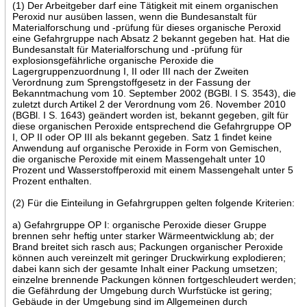
(1) Der Arbeitgeber darf eine Tätigkeit mit einem organischen
Peroxid nur ausüben lassen, wenn die Bundesanstalt für
Materialforschung und -prüfung für dieses organische Peroxid
eine Gefahrgruppe nach Absatz 2 bekannt gegeben hat. Hat die
Bundesanstalt für Materialforschung und -prüfung für
explosionsgefährliche organische Peroxide die
Lagergruppenzuordnung I, II oder III nach der Zweiten
Verordnung zum Sprengstoffgesetz in der Fassung der
Bekanntmachung vom 10. September 2002 (BGBl. I S. 3543), die
zuletzt durch Artikel 2 der Verordnung vom 26. November 2010
(BGBl. I S. 1643) geändert worden ist, bekannt gegeben, gilt für
diese organischen Peroxide entsprechend die Gefahrgruppe OP
I, OP II oder OP III als bekannt gegeben. Satz 1 findet keine
Anwendung auf organische Peroxide in Form von Gemischen,
die organische Peroxide mit einem Massengehalt unter 10
Prozent und Wasserstoffperoxid mit einem Massengehalt unter 5
Prozent enthalten.
(2) Für die Einteilung in Gefahrgruppen gelten folgende Kriterien:
a) Gefahrgruppe OP I: organische Peroxide dieser Gruppe
brennen sehr heftig unter starker Wärmeentwicklung ab; der
Brand breitet sich rasch aus; Packungen organischer Peroxide
können auch vereinzelt mit geringer Druckwirkung explodieren;
dabei kann sich der gesamte Inhalt einer Packung umsetzen;
einzelne brennende Packungen können fortgeschleudert werden;
die Gefährdung der Umgebung durch Wurfstücke ist gering;
Gebäude in der Umgebung sind im Allgemeinen durch