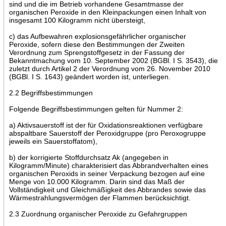
sind und die im Betrieb vorhandene Gesamtmasse der
organischen Peroxide in den Kleinpackungen einen Inhalt von
insgesamt 100 Kilogramm nicht übersteigt,
c) das Aufbewahren explosionsgefährlicher organischer
Peroxide, sofern diese den Bestimmungen der Zweiten
Verordnung zum Sprengstoffgesetz in der Fassung der
Bekanntmachung vom 10. September 2002 (BGBl. I S. 3543), die
zuletzt durch Artikel 2 der Verordnung vom 26. November 2010
(BGBl. I S. 1643) geändert worden ist, unterliegen.
2.2 Begriffsbestimmungen
Folgende Begriffsbestimmungen gelten für Nummer 2:
a) Aktivsauerstoff ist der für Oxidationsreaktionen verfügbare
abspaltbare Sauerstoff der Peroxidgruppe (pro Peroxogruppe
jeweils ein Sauerstoffatom),
b) der korrigierte Stoffdurchsatz Ak (angegeben in
Kilogramm/Minute) charakterisiert das Abbrandverhalten eines
organischen Peroxids in seiner Verpackung bezogen auf eine
Menge von 10.000 Kilogramm. Darin sind das Maß der
Vollständigkeit und Gleichmäßigkeit des Abbrandes sowie das
Wärmestrahlungsvermögen der Flammen berücksichtigt.
2.3 Zuordnung organischer Peroxide zu Gefahrgruppen