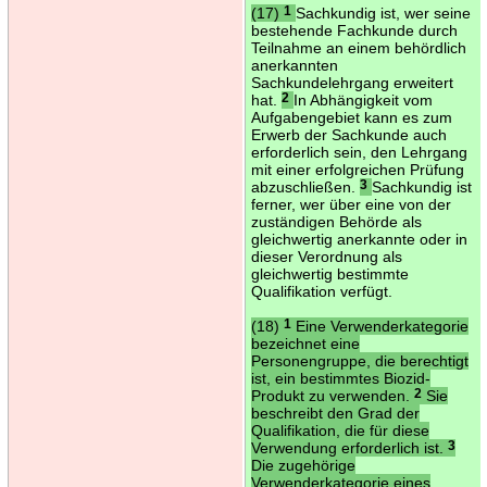
(17)
1
Sachkundig ist, wer seine
bestehende Fachkunde durch
Teilnahme an einem behördlich
anerkannten
Sachkundelehrgang erweitert
hat.
2
In Abhängigkeit vom
Aufgabengebiet kann es zum
Erwerb der Sachkunde auch
erforderlich sein, den Lehrgang
mit einer erfolgreichen Prüfung
abzuschließen.
3
Sachkundig ist
ferner, wer über eine von der
zuständigen Behörde als
gleichwertig anerkannte oder in
dieser Verordnung als
gleichwertig bestimmte
Qualifikation verfügt.
(18)
1
Eine Verwenderkategorie
bezeichnet eine
Personengruppe, die berechtigt
ist, ein bestimmtes Biozid-
Produkt zu verwenden.
2
Sie
beschreibt den Grad der
Qualifikation, die für diese
Verwendung erforderlich ist.
3
Die zugehörige
Verwenderkategorie eines