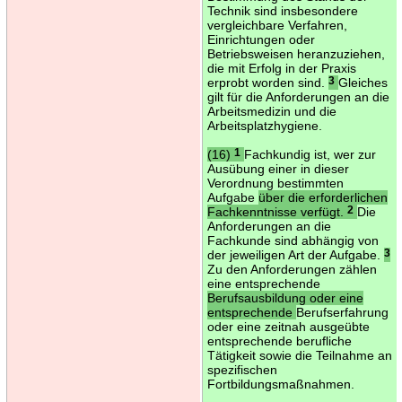
Technik sind insbesondere
vergleichbare Verfahren,
Einrichtungen oder
Betriebsweisen heranzuziehen,
die mit Erfolg in der Praxis
erprobt worden sind.
3
Gleiches
gilt für die Anforderungen an die
Arbeitsmedizin und die
Arbeitsplatzhygiene.
(16)
1
Fachkundig ist, wer zur
Ausübung einer in dieser
Verordnung bestimmten
Aufgabe
über die erforderlichen
Fachkenntnisse verfügt.
2
Die
Anforderungen an die
Fachkunde sind abhängig von
der jeweiligen Art der Aufgabe.
3
Zu den Anforderungen zählen
eine entsprechende
Berufsausbildung oder eine
entsprechende
Berufserfahrung
oder eine zeitnah ausgeübte
entsprechende berufliche
Tätigkeit sowie die Teilnahme an
spezifischen
Fortbildungsmaßnahmen.