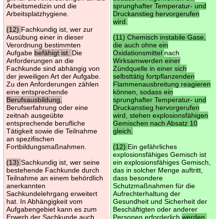
Arbeitsmedizin und die
sprunghafter Temperatur- und
Arbeitsplatzhygiene.
Druckanstieg hervorgerufen
wird.
(12)
Fachkundig ist, wer zur
Ausübung einer in dieser
(11) Chemisch instabile Gase,
Verordnung bestimmten
die auch ohne ein
Aufgabe
befähigt ist.
Die
Oxidationsmittel
nach
Anforderungen an die
Wirksamwerden einer
Fachkunde sind abhängig von
Zündquelle in einer sich
der jeweiligen Art der Aufgabe.
selbsttätig fortpflanzenden
Zu den Anforderungen zählen
Flammenausbreitung reagieren
eine entsprechende
können, sodass ein
Berufsausbildung,
sprunghafter Temperatur- und
Berufserfahrung oder eine
Druckanstieg hervorgerufen
zeitnah ausgeübte
wird, stehen explosionsfähigen
entsprechende berufliche
Gemischen nach Absatz 10
Tätigkeit sowie die Teilnahme
gleich.
an spezifischen
Fortbildungsmaßnahmen.
(12)
Ein gefährliches
explosionsfähiges Gemisch ist
(13)
Sachkundig ist, wer seine
ein explosionsfähiges Gemisch,
bestehende Fachkunde durch
das in solcher Menge auftritt,
Teilnahme an einem behördlich
dass besondere
anerkannten
Schutzmaßnahmen für die
Sachkundelehrgang erweitert
Aufrechterhaltung der
hat. In Abhängigkeit vom
Gesundheit und Sicherheit der
Aufgabengebiet kann es zum
Beschäftigten oder anderer
Erwerb der Sachkunde auch
Personen erforderlich
werden.