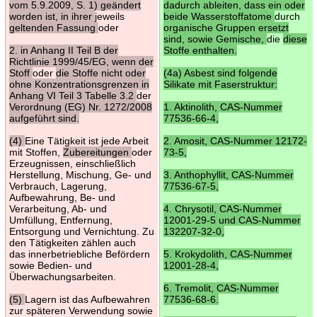
vom 5.9.2009, S. 1) geändert
dadurch ableiten, dass ein oder
worden ist, in ihrer
jeweils
beide Wasserstoffatome
durch
geltenden Fassung
oder
organische Gruppen ersetzt
sind, sowie Gemische,
die
diese
2. in Anhang II Teil B der
Stoffe enthalten.
Richtlinie 1999/45/EG, wenn der
Stoff
oder
die Stoffe nicht oder
(4a) Asbest sind folgende
ohne Konzentrationsgrenzen in
Silikate mit Faserstruktur:
Anhang VI Teil 3 Tabelle 3.2
der
Verordnung (EG) Nr. 1272/2008
1. Aktinolith, CAS-Nummer
aufgeführt sind.
77536-66-4,
(4)
Eine Tätigkeit ist jede Arbeit
2. Amosit, CAS-Nummer 12172-
mit Stoffen,
Zubereitungen
oder
73-5,
Erzeugnissen, einschließlich
Herstellung, Mischung, Ge- und
3. Anthophyllit, CAS-Nummer
Verbrauch, Lagerung,
77536-67-5,
Aufbewahrung, Be- und
Verarbeitung, Ab- und
4. Chrysotil, CAS-Nummer
Umfüllung, Entfernung,
12001-29-5 und CAS-Nummer
Entsorgung und Vernichtung. Zu
132207-32-0,
den Tätigkeiten zählen auch
das innerbetriebliche Befördern
5. Krokydolith, CAS-Nummer
sowie Bedien- und
12001-28-4,
Überwachungsarbeiten.
6. Tremolit, CAS-Nummer
(5)
Lagern ist das Aufbewahren
77536-68-6.
zur späteren Verwendung sowie