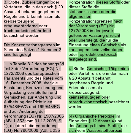
3.
Stoffe,
Zubereitungen
oder
Konzentration
dieses Stoffs
oder
Verfahren, die in den nach § 20
dieser Stoffe die
Absatz 4 bekannt gegebenen
stoffspezifischen oder die
Regeln und Erkenntnissen als
allgemeinen
krebserzeugend,
Konzentrationsgrenzen
nach
erbgutverändernd
oder
der Verordnung (EG) Nr.
fruchtbarkeitsgefährdend
1272/2008 in der jeweils
bezeichnet werden.
geltenden Fassung erreicht
oder übersteigt, die
für die
Die Konzentrationsgrenzen
im
Einstufung
eines Gemischs
als
Sinne des
Satzes 1 Nummer 2
karzinogen, keimzellmutagen
sind festgelegt
oder
reproduktionstoxisch
festgelegt sind,
1. in Tabelle 3.2 des Anhangs VI
Teil 3 der Verordnung (EG) Nr.
4.
Stoffe,
Gemische, Tätigkeiten
1272/2008 des Europäischen
oder Verfahren, die in den nach
Parlaments
und des
Rates vom
§ 20 Absatz 4 bekannt
16. Dezember 2008 über
die
gegebenen Regeln und
Einstufung, Kennzeichnung und
Erkenntnissen als
Verpackung von Stoffen und
krebserzeugend,
Gemischen, zur Änderung und
keimzellmutagen
oder
Aufhebung der Richtlinien
reproduktionstoxisch
bezeichnet
67/548/EWG und 1999/45/EG
werden.
und zur Änderung der
Verordnung (EG) Nr. 1907/2006
(4) Organische Peroxide
im
(ABl. L 353
vom
31.12.2008, S.
Sinne des
§ 12 Absatz 4
und
1), die
durch die
Verordnung
des
Anhangs III sind Stoffe,
die
(EG) Nr. 790/2009 (ABl. L 235
sich
vom
Wasserstoffperoxid