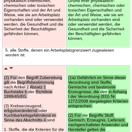
physikalisch-chemischen,
Grund ihrer physikalisch-
chemischen oder toxischen
chemischen, chemischen oder
Eigenschaften und der Art und
toxischen Eigenschaften und
Weise, wie sie am Arbeitsplatz
der Art und Weise, wie sie am
vorhanden sind oder verwendet
Arbeitsplatz vorhanden sind
werden, die Gesundheit und die
oder verwendet werden, die
Sicherheit der Beschäftigten
Gesundheit und die Sicherheit
gefährden können,
der Beschäftigten gefährden
können,
5. alle Stoffe, denen ein Arbeitsplatzgrenzwert zugewiesen
worden ist.
(2) Für
den
Begriff Zubereitung
(1a) Gefährlich im Sinne dieser
gilt
die
Begriffsbestimmung
Verordnung sind Stoffe,
nach Artikel 2
Absatz 1
Gemische und bestimmte
Buchstabe b
der
Richtlinie
Erzeugnisse, die
den
in Anhang
1999/45/EG.
I der Verordnung (EG) Nr.
1272/2008 dargelegten Kriterien
(3) Krebserzeugend,
entsprechen.
erbgutverändernd
oder
fruchtbarkeitsgefährdend im
(2) Für
die
Begriffe Stoff,
Sinne des Abschnitts 4
sind
Gemisch, Erzeugnis, Lieferant,
nachgeschalteter Anwender und
1. Stoffe, die die Kriterien für die
Hersteller gelten die