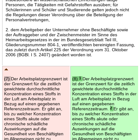
Personen, die Tätigkeiten mit Gefahrstoffen ausüben; für
Schülerinnen und Schüler und Studierende gelten jedoch nicht
die Regelungen dieser Verordnung über die Beteiligung der
Personalvertretungen,
2. dem Arbeitgeber der Unternehmer ohne Beschäftigte sowie
der Auftraggeber und der Zwischenmeister im Sinne des
Heimarbeitsgesetzes in der im Bundesgesetzblatt Teil III,
Gliederungsnummer 804-1, veröffentlichten bereinigten Fassung,
das zuletzt durch Artikel 225 der Verordnung vom 31. Oktober
2006 (BGBl. I S. 2407) geändert worden ist.
(7)
Der Arbeitsplatzgrenzwert ist
(8)
1
Der Arbeitsplatzgrenzwert
der Grenzwert für die zeitlich
ist der Grenzwert für die zeitlich
gewichtete durchschnittliche
gewichtete durchschnittliche
Konzentration eines Stoffs in
Konzentration eines Stoffs in der
der Luft am Arbeitsplatz in
Luft am Arbeitsplatz in Bezug
Bezug auf einen gegebenen
auf einen gegebenen
Referenzzeitraum. Er gibt an,
Referenzzeitraum.
2
Er gibt an,
bis zu welcher Konzentration
bis zu welcher Konzentration
eines Stoffs akute oder
eines Stoffs akute oder
chronische schädliche
chronische schädliche
Auswirkungen auf die
Auswirkungen auf die
Gesundheit von Beschäftigten
Gesundheit von Beschäftigten
im Allgemeinen nicht zu
im Allgemeinen nicht zu