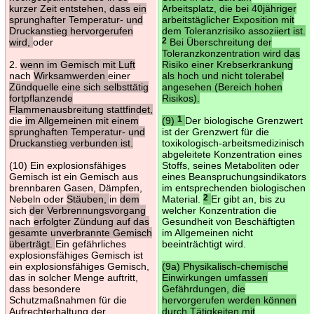
kurzer Zeit entstehen, dass ein
Arbeitsplatz, die bei 40jähriger
sprunghafter Temperatur- und
arbeitstäglicher Exposition mit
Druckanstieg hervorgerufen
dem Toleranzrisiko assoziiert ist.
wird,
oder
2
Bei Überschreitung der
Toleranzkonzentration wird das
2.
wenn im Gemisch mit Luft
Risiko einer Krebserkrankung
nach
Wirksamwerden
einer
als hoch und nicht tolerabel
Zündquelle eine sich selbsttätig
angesehen (Bereich hohen
fortpflanzende
Risikos).
Flammenausbreitung stattfindet,
die
im Allgemeinen mit einem
(9)
1
Der biologische Grenzwert
sprunghaften Temperatur- und
ist der Grenzwert für die
Druckanstieg verbunden ist.
toxikologisch-arbeitsmedizinisch
abgeleitete Konzentration eines
(10) Ein explosionsfähiges
Stoffs, seines Metaboliten oder
Gemisch ist ein Gemisch aus
eines Beanspruchungsindikators
brennbaren Gasen, Dämpfen,
im entsprechenden biologischen
Nebeln oder
Stäuben,
in
dem
Material.
2
Er gibt an, bis zu
sich
der Verbrennungsvorgang
welcher Konzentration die
nach
erfolgter Zündung auf das
Gesundheit von Beschäftigten
gesamte unverbrannte Gemisch
im Allgemeinen nicht
überträgt.
Ein gefährliches
beeinträchtigt wird.
explosionsfähiges Gemisch ist
ein explosionsfähiges Gemisch,
(9a) Physikalisch-chemische
das in solcher Menge auftritt,
Einwirkungen umfassen
dass besondere
Gefährdungen, die
Schutzmaßnahmen für die
hervorgerufen werden können
Aufrechterhaltung der
durch Tätigkeiten mit