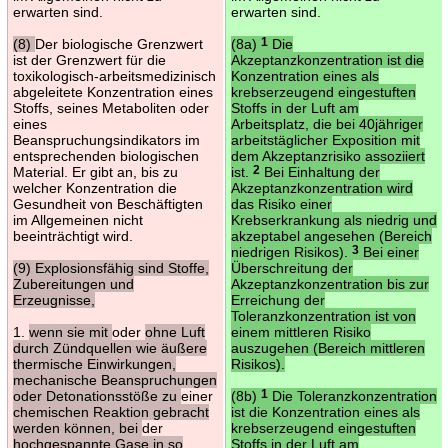
erwarten sind.
erwarten sind.
(8)
Der biologische Grenzwert
(8a)
1
Die
ist der Grenzwert für die
Akzeptanzkonzentration ist die
toxikologisch-arbeitsmedizinisch
Konzentration eines als
abgeleitete Konzentration eines
krebserzeugend eingestuften
Stoffs, seines Metaboliten oder
Stoffs in der Luft am
eines
Arbeitsplatz, die bei 40jähriger
Beanspruchungsindikators im
arbeitstäglicher Exposition mit
entsprechenden biologischen
dem Akzeptanzrisiko assoziiert
Material. Er gibt an, bis zu
ist.
2
Bei Einhaltung der
welcher Konzentration die
Akzeptanzkonzentration wird
Gesundheit von Beschäftigten
das Risiko einer
im Allgemeinen nicht
Krebserkrankung als niedrig und
beeinträchtigt wird.
akzeptabel angesehen (Bereich
niedrigen Risikos).
3
Bei einer
(9) Explosionsfähig sind Stoffe,
Überschreitung der
Zubereitungen und
Akzeptanzkonzentration bis zur
Erzeugnisse,
Erreichung der
Toleranzkonzentration ist von
1.
wenn sie mit
oder
ohne Luft
einem mittleren Risiko
durch Zündquellen wie äußere
auszugehen (Bereich mittleren
thermische Einwirkungen,
Risikos).
mechanische Beanspruchungen
oder Detonationsstöße zu
einer
(8b)
1
Die Toleranzkonzentration
chemischen Reaktion gebracht
ist die Konzentration eines als
werden können, bei
der
krebserzeugend eingestuften
hochgespannte Gase in so
Stoffs in der Luft am