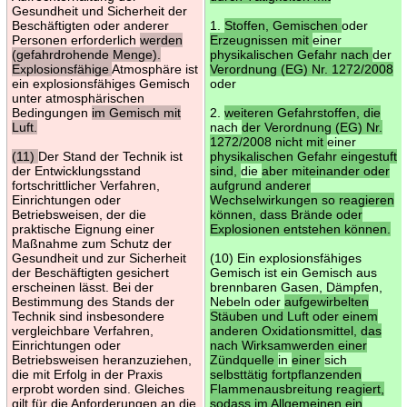
Gesundheit und Sicherheit der
Beschäftigten oder anderer
1.
Stoffen, Gemischen
oder
Personen erforderlich
werden
Erzeugnissen mit
einer
(gefahrdrohende Menge).
physikalischen Gefahr nach
der
Explosionsfähige
Atmosphäre ist
Verordnung (EG) Nr. 1272/2008
ein explosionsfähiges Gemisch
oder
unter atmosphärischen
Bedingungen
im Gemisch mit
2.
weiteren Gefahrstoffen, die
Luft.
nach
der Verordnung (EG) Nr.
1272/2008 nicht mit
einer
(11)
Der Stand der Technik ist
physikalischen Gefahr eingestuft
der Entwicklungsstand
sind,
die
aber miteinander oder
fortschrittlicher Verfahren,
aufgrund anderer
Einrichtungen oder
Wechselwirkungen so reagieren
Betriebsweisen, der die
können, dass Brände oder
praktische Eignung einer
Explosionen entstehen können.
Maßnahme zum Schutz der
Gesundheit und zur Sicherheit
(10) Ein explosionsfähiges
der Beschäftigten gesichert
Gemisch ist ein Gemisch aus
erscheinen lässt. Bei der
brennbaren Gasen, Dämpfen,
Bestimmung des Stands der
Nebeln oder
aufgewirbelten
Technik sind insbesondere
Stäuben und Luft oder einem
vergleichbare Verfahren,
anderen Oxidationsmittel, das
Einrichtungen oder
nach Wirksamwerden einer
Betriebsweisen heranzuziehen,
Zündquelle
in
einer
sich
die mit Erfolg in der Praxis
selbsttätig fortpflanzenden
erprobt worden sind. Gleiches
Flammenausbreitung reagiert,
gilt für die Anforderungen an die
sodass im Allgemeinen ein