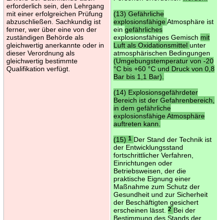
erforderlich sein, den Lehrgang
mit einer erfolgreichen Prüfung
(13) Gefährliche
abzuschließen. Sachkundig ist
explosionsfähige
Atmosphäre ist
ferner, wer über eine von der
ein
gefährliches
zuständigen Behörde als
explosionsfähiges Gemisch
mit
gleichwertig anerkannte oder in
Luft als Oxidationsmittel
unter
dieser Verordnung als
atmosphärischen Bedingungen
gleichwertig bestimmte
(Umgebungstemperatur von -20
Qualifikation verfügt.
°C bis +60 °C und Druck von 0,8
Bar bis 1,1 Bar).
(14) Explosionsgefährdeter
Bereich ist der Gefahrenbereich,
in dem gefährliche
explosionsfähige Atmosphäre
auftreten kann.
(15)
1
Der Stand der Technik ist
der Entwicklungsstand
fortschrittlicher Verfahren,
Einrichtungen oder
Betriebsweisen, der die
praktische Eignung einer
Maßnahme zum Schutz der
Gesundheit und zur Sicherheit
der Beschäftigten gesichert
erscheinen lässt.
2
Bei der
Bestimmung des Stands der