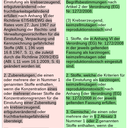
Einstufung als
krebserzeugend,
Begriffsbestimmungen
nach
erbgutverändernd
oder
Artikel 2 der
Verordnung (EG)
fruchtbarkeitsgefährdend
Nr. 1272/2008.
erfüllen
nach Anhang
VI
der
Richtlinie 67/548/EWG des
(3) Krebserzeugend,
Rates vom 27. Juni 1967 zur
keimzellmutagen
oder
Angleichung
der
Rechts- und
reproduktionstoxisch
sind
Verwaltungsvorschriften für die
Einstufung, Verpackung und
1. Stoffe, die
in Anhang VI der
Kennzeichnung gefährlicher
Verordnung (EG) Nr. 1272/2008
Stoffe (ABl. L 196 vom
in der jeweils geltenden
16.8.1967, S. 1), die zuletzt
Fassung als karzinogen,
durch die Richtlinie 2009/2/EG
keimzellmutagen oder
(ABl. L 11 vom 16.1.2009, S. 6)
reproduktionstoxisch eingestuft
geändert worden ist,
sind,
2. Zubereitungen,
die einen
2. Stoffe, welche
die Kriterien für
oder mehrere der in Nummer 1
die Einstufung als
karzinogen,
genannten Stoffe enthalten,
keimzellmutagen
oder
wenn die Konzentration
eines
reproduktionstoxisch
nach
oder
mehrerer
dieser Stoffe die
Anhang
I
der
Verordnung (EG)
Konzentrationsgrenzen für die
Nr. 1272/2008 in
der
jeweils
Einstufung
einer Zubereitung
geltenden Fassung erfüllen,
als
krebserzeugend,
erbgutverändernd
oder
3. Gemische,
die einen oder
fruchtbarkeitsgefährdend
mehrere der in
§ 2 Absatz 3
übersteigt,
Nummer 1
oder 2
genannten
Stoffe enthalten, wenn die