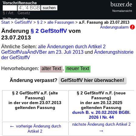
Vorschriftensuche
buzer.de
Normalansicht
§ / Art.
Gesetz
Volltextsuche
Start
>
GefStoffV
>
§ 2
>
alle Fassungen
>
a.F. Fassung ab 23.07.2013
Änderungsalarm
Änderung
§ 2 GefStoffV
vom
nur in GefStoffV
23.07.2013
Ähnliche Seiten:
alle Änderungen durch Artikel 2
GefStoffVuaÄndVBer am 23. Juli 2013
und
Änderungshistorie
der GefStoffV
Hervorhebungen:
alter Text
,
neuer Text
Änderung verpasst?
GefStoffV hier überwachen!
§ 2 GefStoffV a.F. (alte
§ 2 GefStoffV n.F. (neue
Fassung)
Fassung)
in der vor dem 23.07.2013
in der am 20.12.2025
geltenden Fassung
geltenden Fassung
durch B. v. 20.02.2026 BGBl.
2026 I Nr. 44
←
nächste Änderung durch Artikel 2
vorherige Änderung durch
→
Artikel 2