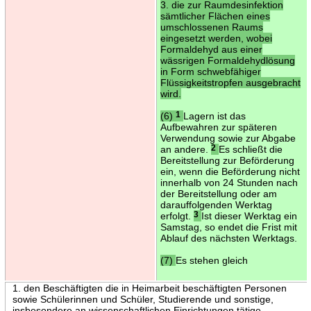
3. die zur Raumdesinfektion
sämtlicher Flächen eines
umschlossenen Raums
eingesetzt werden, wobei
Formaldehyd aus einer
wässrigen Formaldehydlösung
in Form schwebfähiger
Flüssigkeitstropfen ausgebracht
wird.
(6)
1
Lagern ist das
Aufbewahren zur späteren
Verwendung sowie zur Abgabe
an andere.
2
Es schließt die
Bereitstellung zur Beförderung
ein, wenn die Beförderung nicht
innerhalb von 24 Stunden nach
der Bereitstellung oder am
darauffolgenden Werktag
erfolgt.
3
Ist dieser Werktag ein
Samstag, so endet die Frist mit
Ablauf des nächsten Werktags.
(7)
Es stehen gleich
1. den Beschäftigten die in Heimarbeit beschäftigten Personen
sowie Schülerinnen und Schüler, Studierende und sonstige,
insbesondere an wissenschaftlichen Einrichtungen tätige