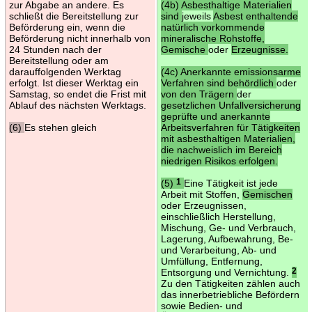
zur Abgabe an andere. Es
(4b) Asbesthaltige Materialien
schließt die Bereitstellung zur
sind
jeweils
Asbest enthaltende
Beförderung ein, wenn die
natürlich vorkommende
Beförderung nicht innerhalb von
mineralische Rohstoffe,
24 Stunden nach der
Gemische
oder
Erzeugnisse.
Bereitstellung oder am
darauffolgenden Werktag
(4c) Anerkannte emissionsarme
erfolgt. Ist dieser Werktag ein
Verfahren sind behördlich
oder
Samstag, so endet die Frist mit
von den Trägern
der
Ablauf des nächsten Werktags.
gesetzlichen Unfallversicherung
geprüfte und anerkannte
(6)
Es stehen gleich
Arbeitsverfahren für Tätigkeiten
mit asbesthaltigen Materialien,
die nachweislich im Bereich
niedrigen Risikos erfolgen.
(5)
1
Eine Tätigkeit ist jede
Arbeit mit Stoffen,
Gemischen
oder Erzeugnissen,
einschließlich Herstellung,
Mischung, Ge- und Verbrauch,
Lagerung, Aufbewahrung, Be-
und Verarbeitung, Ab- und
Umfüllung, Entfernung,
Entsorgung und Vernichtung.
2
Zu den Tätigkeiten zählen auch
das innerbetriebliche Befördern
sowie Bedien- und