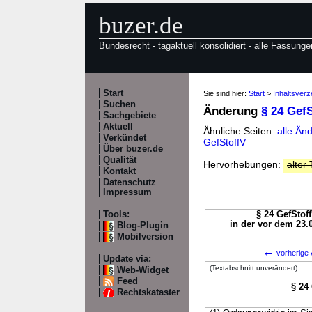
buzer.de
Bundesrecht - tagaktuell konsolidiert - alle Fassunge
Start
Sie sind hier:
Start
>
Inhaltsverz
Suchen
Änderung
§ 24 Gef
Sachgebiete
Aktuell
Ähnliche Seiten:
alle Än
Verkündet
GefStoffV
Über buzer.de
Qualität
Hervorhebungen:
alter 
Kontakt
Datenschutz
Impressum
Tools:
§ 24 GefStoff
in der vor dem 23.
Blog-Plugin
Mobilversion
←
vorherige 
Update via:
(Textabschnitt unverändert)
Web-Widget
Feed
§ 24
Rechtskataster