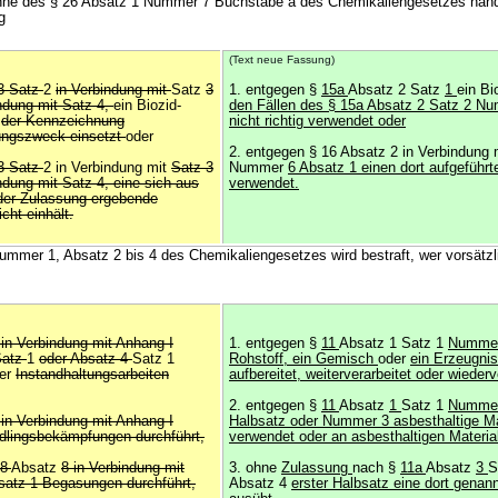
inne des § 26 Absatz 1 Nummer 7 Buchstabe a des Chemikaliengesetzes hand
g
(Text neue Fassung)
3 Satz
2
in Verbindung mit
Satz
3
1. entgegen §
15a
Absatz 2 Satz
1
ein Bi
ndung mit Satz 4,
ein Biozid-
den Fällen des § 15a Absatz 2 Satz 2 N
n
der Kennzeichnung
nicht richtig verwendet oder
ngszweck einsetzt
oder
2. entgegen § 16 Absatz 2 in Verbindung 
3 Satz
2 in Verbindung mit
Satz 3
Nummer
6 Absatz 1 einen dort aufgeführt
ndung mit Satz 4, eine sich aus
verwendet.
der Zulassung ergebende
ht einhält.
ummer 1, Absatz 2 bis 4 des Chemikaliengesetzes wird bestraft, wer vorsätzl
 in Verbindung mit Anhang I
1. entgegen §
11
Absatz 1 Satz 1
Nummer
Satz
1
oder Absatz 4
Satz 1
Rohstoff, ein Gemisch
oder
ein Erzeugnis
er
Instandhaltungsarbeiten
aufbereitet, weiterverarbeitet oder wieder
2. entgegen §
11
Absatz
1
Satz 1
Nummer
 in Verbindung mit Anhang I
Halbsatz oder Nummer 3 asbesthaltige Ma
dlingsbekämpfungen durchführt,
verwendet oder an asbesthaltigen Materiali
8
Absatz
8 in Verbindung mit
3. ohne
Zulassung
nach §
11a
Absatz
3
S
atz 1 Begasungen durchführt,
Absatz 4
erster Halbsatz eine dort genann