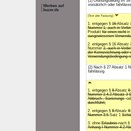
(1) Ordnungswidrig im S
vorsätzlich oder fahrlässi
Werben auf
buzer.de
(Text alte Fassung)
1. entgegen §
16
Absatz
Nummer 1, auch in Verbi
Produkt
für einen nicht
i
ausgewiesenen Verwendu
2. entgegen § 16 Absatz
Nummer
2, auch in Verbi
der Kennzeichnung oder 
Verwendungsbedingung nic
(2) Nach § 27 Absatz 1 N
fahrlässig
1. entgegen §
8
Absatz
8
Nummer 2.4.2 Absatz 3 
Abbruch-, Sanierungs-
od
durchführt,
2. entgegen §
8
Absatz
8
Nummer 3.5
Satz 1
Schä
3. ohne
Erlaubnis
nach §
Anhang I Nummer 4.2 Abs