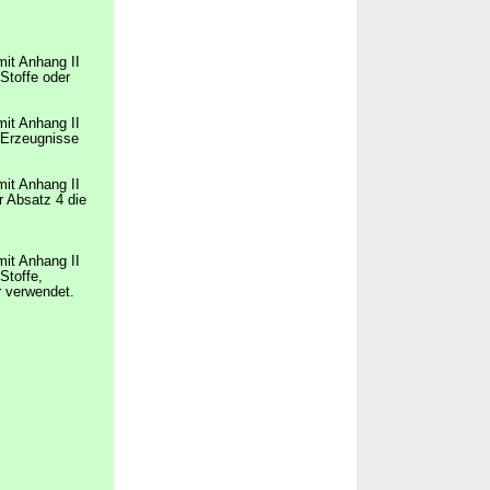
mit Anhang II
Stoffe oder
mit Anhang II
 Erzeugnisse
mit Anhang II
 Absatz 4 die
mit Anhang II
Stoffe,
r verwendet.