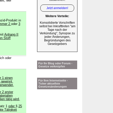
elt, wer
Jetzt anmelden!
Weitere Vorteile:
ozid-Produkt in
Konsolidierte Vorschriften
ummer 2
oder
3
selbst bei Inkrafttreten "am
Tage nach der
Verkündung", Synopse zu
mit
Anhang II
jeder Änderungen,
en Stoff
Begründungen des
Gesetzgebers
ich oder
Für Ihr Blog oder Forum -
Gesetze verknüpfen
 1 einen
Für Ihre Internetseite -
 gewinnt,
Ticker aktuellste
verwendet,
Gesetzesänderungen
 2 erster
terialien
en tätig wird,
atz 1
oder
§
25
te Tätigkeit