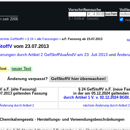
Vorschriftensuche
Vollt
§ / Artikel
Gesetz
n seit 2006
nu
eichnis GefStoffV
>
§ 24
>
alle Fassungen
>
a.F. Fassung ab 23.07.2013
Ma
StoffV
vom 23.07.2013
derungen durch Artikel 2 GefStoffVuaÄndV am 23. Juli 2013
und
Änderu
Text
,
neuer Text
Änderung verpasst?
GefStoffV hier überwachen!
V a.F. (alte Fassung)
§ 24 GefStoffV n.F. (neue Fa
07.2013 geltenden Fassung
in der am 05.12.2024 geltende
durch Artikel 1 V. v. 02.12.2024 BGBl.
Änderung durch Artikel 2
nächste Änderung durch Artikel 
 Chemikaliengesetz - Herstellungs- und Verwendungsbeschränkungen