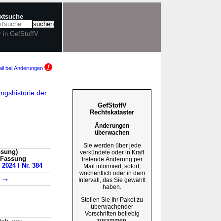
extsuche
r in GefStoffV
il bei Änderungen
ngshistorie der
GefStoffV
Rechtskataster
Änderungen
überwachen
Sie werden über jede
ssung)
verkündete oder in Kraft
n Fassung
tretende Änderung per
 2024 I Nr. 384
Mail informiert, sofort,
wöchentlich oder in dem
→
2
Intervall, das Sie gewählt
haben.
Stellen Sie Ihr Paket zu
überwachender
Vorschriften beliebig
zusammen.