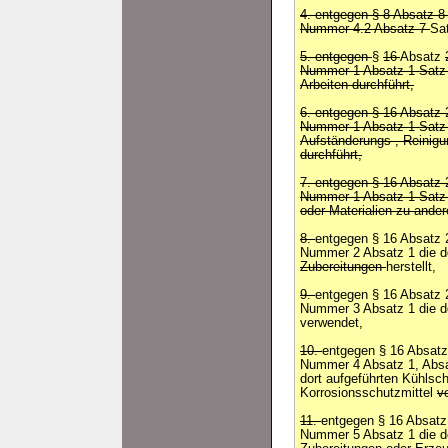
4. entgegen § 8 Absatz 8
Nummer 4.2 Absatz 7
Sa
5. entgegen
§
16
Absatz
Nummer 1 Absatz 1 Satz 
Arbeiten durchführt,
6. entgegen § 16 Absatz 
Nummer 1 Absatz 1 Sat
Aufständerungs-, Reinigu
durchführt,
7. entgegen § 16 Absatz 
Nummer 1 Absatz 1 Satz 
oder Materialien zu ande
8.
entgegen § 16 Absatz 2
Nummer 2 Absatz 1 die do
Zubereitungen
herstellt,
9.
entgegen § 16 Absatz 2
Nummer 3 Absatz 1 die do
verwendet,
10.
entgegen § 16 Absatz 
Nummer 4 Absatz 1, Absa
dort aufgeführten Kühlsch
Korrosionsschutzmittel
v
11.
entgegen § 16 Absatz 
Nummer 5 Absatz 1 die do