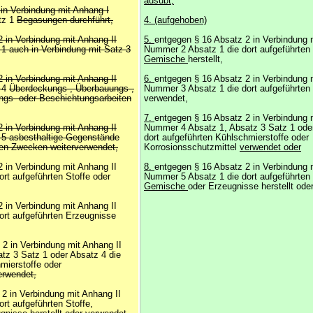
ausübt,
 in Verbindung mit Anhang I
tz 1
Begasungen durchführt,
4. (aufgehoben)
2 in Verbindung mit Anhang II
5.
entgegen § 16 Absatz 2 in Verbindung 
1 auch in Verbindung mit Satz 3
Nummer 2 Absatz 1 die dort aufgeführten 
Gemische
herstellt,
2 in Verbindung mit Anhang II
6.
entgegen § 16 Absatz 2 in Verbindung 
z
4
Überdeckungs-, Überbauungs-,
Nummer 3 Absatz 1 die dort aufgeführten
ngs- oder Beschichtungsarbeiten
verwendet,
7.
entgegen § 16 Absatz 2 in Verbindung 
2 in Verbindung mit Anhang II
Nummer 4 Absatz 1, Absatz 3 Satz 1 oder
5 asbesthaltige Gegenstände
dort aufgeführten Kühlschmierstoffe oder
ren Zwecken weiterverwendet,
Korrosionsschutzmittel
verwendet oder
 in Verbindung mit Anhang II
8.
entgegen § 16 Absatz 2 in Verbindung 
rt aufgeführten Stoffe oder
Nummer 5 Absatz 1 die dort aufgeführten 
Gemische
oder Erzeugnisse herstellt ode
 in Verbindung mit Anhang II
rt aufgeführten Erzeugnisse
2 in Verbindung mit Anhang II
tz 3 Satz 1 oder Absatz 4 die
mierstoffe oder
erwendet,
2 in Verbindung mit Anhang II
rt aufgeführten Stoffe,