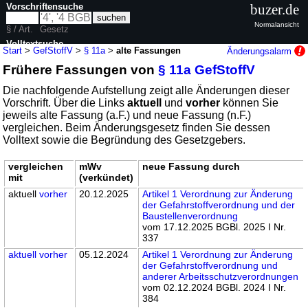
Vorschriftensuche
buzer.de
Normalansicht
§ / Art.
Gesetz
Volltextsuche
Start
>
GefStoffV
>
§ 11a
>
alte Fassungen
Änderungsalarm
Frühere Fassungen von
§ 11a GefStoffV
nur in GefStoffV
Die nachfolgende Aufstellung zeigt alle Änderungen dieser
Vorschrift. Über die Links
aktuell
und
vorher
können Sie
jeweils alte Fassung (a.F.) und neue Fassung (n.F.)
vergleichen. Beim Änderungsgesetz finden Sie dessen
Volltext sowie die Begründung des Gesetzgebers.
vergleichen
mWv
neue Fassung durch
mit
(verkündet)
aktuell
vorher
20.12.2025
Artikel 1 Verordnung zur Änderung
der Gefahrstoffverordnung und der
Baustellenverordnung
vom 17.12.2025 BGBl. 2025 I Nr.
337
aktuell
vorher
05.12.2024
Artikel 1 Verordnung zur Änderung
der Gefahrstoffverordnung und
anderer Arbeitsschutzverordnungen
vom 02.12.2024 BGBl. 2024 I Nr.
384