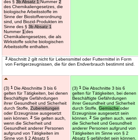
des §
3b Absatz 1
Nummer
2
des Chemikaliengesetzes, die
biologische Arbeitsstoffe im
Sinne der Biostoffverordnung
sind, und Biozid-Produkten im
Sinne des §
3b Absatz 1
Nummer
1
des
Chemikaliengesetzes, die als
Wirkstoffe solche biologischen
Arbeitsstoffe enthalten.
2
Abschnitt 2 gilt nicht für Lebensmittel oder Futtermittel in Form
von Fertigerzeugnissen, die für den Endverbrauch bestimmt sind.
(3)
1
Die Abschnitte 3 bis 6
(3)
1
Die Abschnitte 3 bis 6
gelten für Tätigkeiten, bei denen
gelten für Tätigkeiten, bei denen
Beschäftigte Gefährdungen
Beschäftigte Gefährdungen
ihrer Gesundheit und Sicherheit
ihrer Gesundheit und Sicherheit
durch Stoffe,
Zubereitungen
durch Stoffe,
Gemische
oder
oder Erzeugnisse ausgesetzt
Erzeugnisse ausgesetzt sein
sein können.
2
Sie gelten auch,
können.
2
Sie gelten auch, wenn
wenn die Sicherheit und
die Sicherheit und Gesundheit
Gesundheit anderer Personen
anderer Personen aufgrund von
aufgrund von Tätigkeiten im
Tätigkeiten im Sinne von § 2
Sinne von § 2 Absatz 5
Absatz 5 gefährdet sein können,