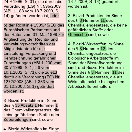
24.9.1996, S. 31), die durch die
18.7.2009, S. 14) geändert
Verordnung (EG) Nr. 596/2009
worden ist,
(ABl. L 188 vom 18.7.2009, S.
14) geändert worden ist,
oder
3. Biozid-Produkten im Sinne
des §
3
Nummer
11
des
b) der Richtlinie 1999/45/EG des
Chemikaliengesetzes, die keine
Europäischen Parlaments und
gefährlichen Stoffe oder
des Rates vom 31. Mai 1999 zur
Gemische
sind, sowie
Angleichung der Rechts- und
Verwaltungsvorschriften der
4. Biozid-Wirkstoffen im Sinne
Mitgliedstaaten für die
des §
3
Nummer
12
des
Einstufung, Verpackung und
Chemikaliengesetzes, die
Kennzeichnung gefährlicher
biologische Arbeitsstoffe im
Zubereitungen (ABl. L 200 vom
Sinne der Biostoffverordnung
30.7.1999, S. 1, L 6 vom
sind, und Biozid-Produkten im
10.1.2002, S. 71), die zuletzt
Sinne des §
3
Nummer
11
des
durch die Verordnung (EG) Nr.
Chemikaliengesetzes, die als
1272/2008 (ABl. L 353 vom
Wirkstoffe solche biologischen
31.12.2008, S. 1) geändert
Arbeitsstoffe enthalten.
worden ist,
3. Biozid-Produkten im Sinne
des §
3b Absatz 1
Nummer
1
des Chemikaliengesetzes, die
keine gefährlichen Stoffe oder
Zubereitungen
sind, sowie
4. Biozid-Wirkstoffen im Sinne