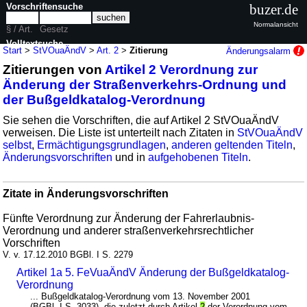
Vorschriftensuche
buzer.de
Normalansicht
§ / Art.
Gesetz
Volltextsuche
Start
>
StVOuaÄndV
>
Art. 2
>
Zitierung
Änderungsalarm
Zitierungen von
Artikel 2 Verordnung zur
nur in StVOuaÄndV
Änderung der Straßenverkehrs-Ordnung und
der Bußgeldkatalog-Verordnung
Sie sehen die Vorschriften, die auf Artikel 2 StVOuaÄndV
verweisen. Die Liste ist unterteilt nach Zitaten in
StVOuaÄndV
selbst
,
Ermächtigungsgrundlagen
,
anderen geltenden Titeln
,
Änderungsvorschriften
und in
aufgehobenen Titeln
.
Zitate in Änderungsvorschriften
Fünfte Verordnung zur Änderung der Fahrerlaubnis-
Verordnung und anderer straßenverkehrsrechtlicher
Vorschriften
V. v. 17.12.2010 BGBl. I S. 2279
Artikel 1a 5. FeVuaÄndV Änderung der Bußgeldkatalog-
Verordnung
... Bußgeldkatalog-Verordnung vom 13. November 2001
(BGBl. I S. 3033), die zuletzt durch Artikel
2
der Verordnung vom