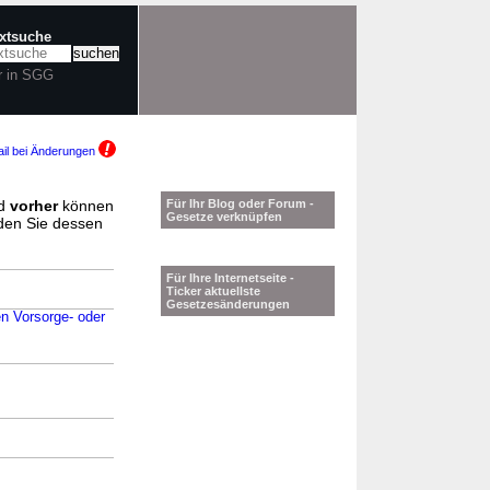
extsuche
r in SGG
il bei Änderungen
d
vorher
können
Für Ihr Blog oder Forum -
Gesetze verknüpfen
nden Sie dessen
Für Ihre Internetseite -
Ticker aktuellste
Gesetzesänderungen
en Vorsorge- oder