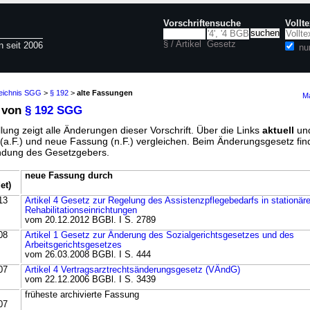
Vorschriftensuche
Vollt
§ / Artikel
Gesetz
n seit 2006
nu
zeichnis SGG
>
§ 192
>
alte Fassungen
Ma
 von
§ 192 SGG
lung zeigt alle Änderungen dieser Vorschrift. Über die Links
aktuell
un
g (a.F.) und neue Fassung (n.F.) vergleichen. Beim Änderungsgesetz fi
ündung des Gesetzgebers.
neue Fassung durch
et)
13
Artikel 4 Gesetz zur Regelung des Assistenzpflegebedarfs in stationär
Rehabilitationseinrichtungen
vom 20.12.2012 BGBl. I S. 2789
08
Artikel 1 Gesetz zur Änderung des Sozialgerichtsgesetzes und des
Arbeitsgerichtsgesetzes
vom 26.03.2008 BGBl. I S. 444
07
Artikel 4 Vertragsarztrechtsänderungsgesetz (VÄndG)
vom 22.12.2006 BGBl. I S. 3439
früheste archivierte Fassung
07