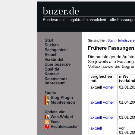
buzer.de
Bundesrecht - tagaktuell konsolidiert - alle Fassunge
Start
Sie sind hier:
Start
>
Inhaltsver
Suchen
Frühere Fassungen
Sachgebiete
Aktuell
Die nachfolgende Aufstel
Verkündet
Sie jeweils alte Fassun
Über buzer.de
Volltext sowie die Begr
Qualität
Kontakt
vergleichen
mWv
Datenschutz
mit
(verkünd
Impressum
aktuell
vorher
01.01.20
Tools:
Blog-Plugin
Mobilversion
aktuell
vorher
01.04.20
Update via:
Web-Widget
aktuell
vorher
01.01.20
Feed
Rechtskataster
aktuell
vor
01.01.20