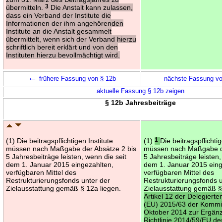
übermitteln.
3
Die Anstalt kann zulassen,
dass ein Verband der Institute die
Informationen der ihm angehörenden
Institute an die Anstalt gesammelt
übermittelt, wenn sich der Verband hierzu
schriftlich bereit erklärt und von den
Instituten hierzu bevollmächtigt wird.
←
frühere Fassung von § 12b
nächste Fassung v
aktuelle Fassung § 12b zeigen
§ 12b Jahresbeiträge
(1) Die beitragspflichtigen Institute
(1)
1
Die beitragspflichtig
müssen nach Maßgabe der Absätze 2 bis
müssen nach Maßgabe de
5 Jahresbeiträge leisten, wenn die seit
5 Jahresbeiträge leisten,
dem 1. Januar 2015 eingezahlten,
dem 1. Januar 2015 eing
verfügbaren Mittel des
verfügbaren Mittel des
Restrukturierungsfonds unter der
Restrukturierungsfonds u
Zielausstattung gemäß § 12a liegen.
Zielausstattung gemäß §
Artikel 12 der Delegiert
(EU) 2015/63 der Kommi
Oktober 2014 zur Ergän
Richtlinie 2014/59/EU d