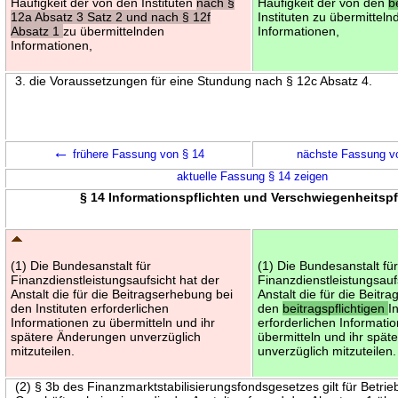
Häufigkeit der von den Instituten
nach §
Häufigkeit der von den
b
12a Absatz 3 Satz 2 und nach § 12f
Instituten zu übermitteln
Absatz 1
zu übermittelnden
Informationen,
Informationen,
3. die Voraussetzungen für eine Stundung nach § 12c Absatz 4.
←
frühere Fassung von § 14
nächste Fassung v
aktuelle Fassung § 14 zeigen
§ 14 Informationspflichten und Verschwiegenheitspf
(1) Die Bundesanstalt für
(1) Die Bundesanstalt fü
Finanzdienstleistungsaufsicht hat der
Finanzdienstleistungsauf
Anstalt die für die Beitragserhebung bei
Anstalt die für die Beitr
den Instituten erforderlichen
den
beitragspflichtigen
I
Informationen zu übermitteln und ihr
erforderlichen Informati
spätere Änderungen unverzüglich
übermitteln und ihr spä
mitzuteilen.
unverzüglich mitzuteilen.
(2) § 3b des Finanzmarktstabilisierungsfondsgesetzes gilt für Betrie