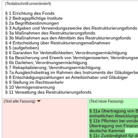
(Textabschnitt unverändert)
§ 1 Errichtung des Fonds
§ 2 Beitragspflichtige Institute
§ 2a Begriffsbestimmungen
§ 3 Aufgaben und Verwendungszwecke des Restrukturierungsfonds
§ 3a Maßnahmen des Restrukturierungsfonds
§ 3b Maßnahmen aus den Altmitteln des Restrukturierungsfonds
§ 4 Entscheidung über Restrukturierungsmaßnahmen
§ 5 (aufgehoben)
§ 6 Garantien für Verbindlichkeiten; Verordnungsermächtigung
§ 6a Besicherung und Erwerb von Vermögenswerten; Verordnungs
§ 6b Darlehen; Verordnungsermächtigung
§ 7 Rekapitalisierung; Verordnungsermächtigung
§ 7a Ausgleichsbeitrag im Rahmen des Instruments der Gläubigerbe
§ 8 Entschädigungszahlungen an Anteilsinhaber und Gläubiger
§ 9 Stellung im Rechtsverkehr
§ 10 Vermögenstrennung
§ 11 Verwaltung des Restrukturierungsfonds
(Text alte Fassung)
(Text neue Fassung)
§ 11a Übertragung von B
einheitlichen Abwicklung
§ 11b Pflichten bei vor
Übertragung von Finanzm
deutsche Kammer
§ 11c Zuständigkeit für 