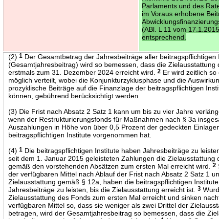
Parlaments und des Rate
im Voraus erhobene Beit
Abwicklungsfinanzieru
(ABl. L 11 vom 17.1.2015,
entsprechend.
(2)
1
Der Gesamtbetrag der Jahresbeiträge aller beitragspflichtigen I
(Gesamtjahresbeitrag) wird so bemessen, dass die Zielausstattung
erstmals zum 31. Dezember 2024 erreicht wird.
2
Er wird zeitlich s
möglich verteilt, wobei die Konjunkturzyklusphase und die Auswirku
prozyklische Beiträge auf die Finanzlage der beitragspflichtigen Inst
können, gebührend berücksichtigt werden.
(3) Die Frist nach Absatz 2 Satz 1 kann um bis zu vier Jahre verlän
wenn der Restrukturierungsfonds für Maßnahmen nach § 3a insge
Auszahlungen in Höhe von über 0,5 Prozent der gedeckten Einlagen
beitragspflichtigen Institute vorgenommen hat.
(4)
1
Die beitragspflichtigen Institute haben Jahresbeiträge zu leisten
seit dem 1. Januar 2015 geleisteten Zahlungen die Zielausstattung
gemäß den vorstehenden Absätzen zum ersten Mal erreicht wird.
2
der verfügbaren Mittel nach Ablauf der Frist nach Absatz 2 Satz 1 un
Zielausstattung gemäß § 12a, haben die beitragspflichtigen Institut
Jahresbeiträge zu leisten, bis die Zielausstattung erreicht ist.
3
Wurd
Zielausstattung des Fonds zum ersten Mal erreicht und sinken nach
verfügbaren Mittel so, dass sie weniger als zwei Drittel der Zielauss
betragen, wird der Gesamtjahresbeitrag so bemessen, dass die Zie