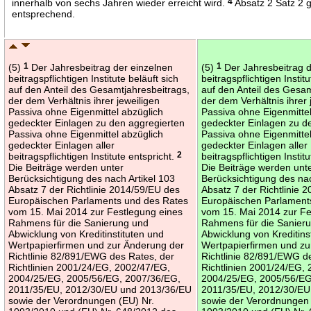
innerhalb von sechs Jahren wieder erreicht wird.
4
Absatz 2 Satz 2 gi
entsprechend.
(5)
1
Der Jahresbeitrag der einzelnen
(5)
1
Der Jahresbeitrag d
beitragspflichtigen Institute beläuft sich
beitragspflichtigen Institu
auf den Anteil des Gesamtjahresbeitrags,
auf den Anteil des Gesam
der dem Verhältnis ihrer jeweiligen
der dem Verhältnis ihrer 
Passiva ohne Eigenmittel abzüglich
Passiva ohne Eigenmittel
gedeckter Einlagen zu den aggregierten
gedeckter Einlagen zu d
Passiva ohne Eigenmittel abzüglich
Passiva ohne Eigenmittel
gedeckter Einlagen aller
gedeckter Einlagen aller
beitragspflichtigen Institute entspricht.
2
beitragspflichtigen Instit
Die Beiträge werden unter
Die Beiträge werden unt
Berücksichtigung des nach Artikel 103
Berücksichtigung des nac
Absatz 7 der Richtlinie 2014/59/EU des
Absatz 7 der Richtlinie 
Europäischen Parlaments und des Rates
Europäischen Parlament
vom 15. Mai 2014 zur Festlegung eines
vom 15. Mai 2014 zur Fe
Rahmens für die Sanierung und
Rahmens für die Sanier
Abwicklung von Kreditinstituten und
Abwicklung von Kreditins
Wertpapierfirmen und zur Änderung der
Wertpapierfirmen und zu
Richtlinie 82/891/EWG des Rates, der
Richtlinie 82/891/EWG d
Richtlinien 2001/24/EG, 2002/47/EG,
Richtlinien 2001/24/EG,
2004/25/EG, 2005/56/EG, 2007/36/EG,
2004/25/EG, 2005/56/EG
2011/35/EU, 2012/30/EU und 2013/36/EU
2011/35/EU, 2012/30/EU
sowie der Verordnungen (EU) Nr.
sowie der Verordnungen 