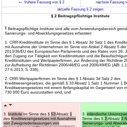
←
frühere Fassung von § 2
nächste Fassung 
aktuelle Fassung § 2 zeigen
§ 2 Beitragspflichtige Institute
1
Beitragspflichtige Institute sind alle vom Anwendungsbereich gem
Sanierungs- und Abwicklungsgesetzes erfassten
1. CRR-Kreditinstitute im Sinne des § 1 Absatz 3d Satz 1 des Kred
mit Ausnahme der Unternehmen im Sinne von Artikel 2 Absatz 5 der 
2013/36/EU des Europäischen Parlaments und des Rates vom 26. J
den Zugang zur Tätigkeit von Kreditinstituten und die Beaufsichtigu
Kreditinstituten und Wertpapierfirmen, zur Änderung der Richtlinie
zur Aufhebung der Richtlinien 2006/48/EG und 2006/49/EG (ABl. L
27.6.2013, S. 338),
2. CRR-Wertpapierfirmen im Sinne des § 1 Absatz 3d Satz 2 des
Kreditwesengesetzes, die gemäß § 33 Absatz 1 Satz 1 Nummer 1 B
Kreditwesengesetzes mit einem Anfangskapital im Gegenwert von 
730.000 Euro auszustatten sind, und
3.
Institute
im Sinne des §
53
Absatz
1
3.
inländische Unionszwe
des
Kreditwesengesetzes mit Ausnahme
Sinne des §
2
Absatz
3 
von Zweigniederlassungen von
Sanierungs- und Abwick