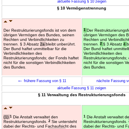
aktuelle Fassung § 10 zeigen
§ 10 Vermögenstrennung
Der Restrukturierungsfonds ist von dem
1
Der Restrukturierungsf
übrigen Vermögen des Bundes, seinen
übrigen Vermögen des B
Rechten und Verbindlichkeiten zu
Rechten und Verbindlich
trennen. § 3 Absatz
2a
bleibt unberührt.
trennen.
2
§ 3 Absatz
4
b
Der Bund haftet unmittelbar für die
Der Bund haftet unmittelb
Verbindlichkeiten des
Verbindlichkeiten des
Restrukturierungsfonds; der Fonds haftet
Restrukturierungsfonds; 
nicht für die sonstigen Verbindlichkeiten
nicht für die sonstigen V
des Bundes.
des Bundes.
←
frühere Fassung von § 11
nächste Fassung v
aktuelle Fassung § 11 zeigen
§ 11 Verwaltung des Restrukturierungsfonds
(1)
1
Die Anstalt verwaltet den
1
Die Anstalt verwaltet d
Restrukturierungsfonds.
2
Sie untersteht
Restrukturierungsfonds.
dabei der Rechts- und Fachaufsicht des
dabei der Rechts- und F