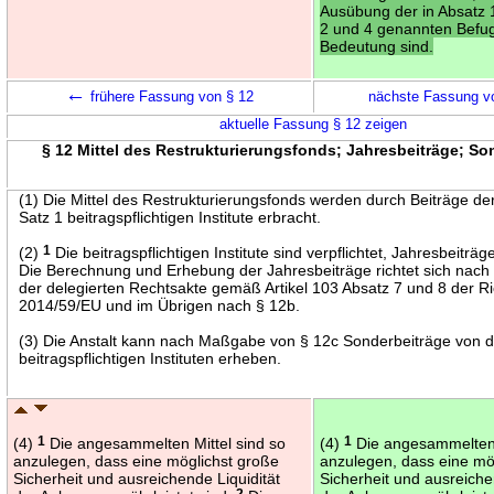
Ausübung der in Absatz
2 und 4 genannten Befu
Bedeutung sind.
←
frühere Fassung von § 12
nächste Fassung v
aktuelle Fassung § 12 zeigen
§ 12 Mittel des Restrukturierungsfonds; Jahresbeiträge; So
(1) Die Mittel des Restrukturierungsfonds werden durch Beiträge d
Satz 1 beitragspflichtigen Institute erbracht.
(2)
1
Die beitragspflichtigen Institute sind verpflichtet, Jahresbeiträg
Die Berechnung und Erhebung der Jahresbeiträge richtet sich nac
der delegierten Rechtsakte gemäß Artikel 103 Absatz 7 und 8 der Ric
2014/59/EU und im Übrigen nach § 12b.
(3) Die Anstalt kann nach Maßgabe von § 12c Sonderbeiträge von 
beitragspflichtigen Instituten erheben.
(4)
1
Die angesammelten Mittel sind so
(4)
1
Die angesammelten 
anzulegen, dass eine möglichst große
anzulegen, dass eine mö
Sicherheit und ausreichende Liquidität
Sicherheit und ausreiche
2