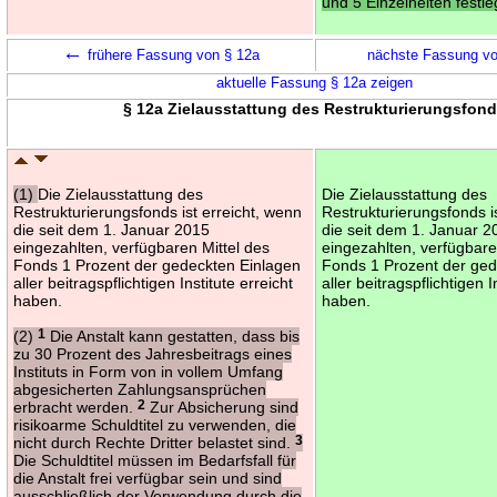
und 5 Einzelheiten festl
←
frühere Fassung von § 12a
nächste Fassung v
aktuelle Fassung § 12a zeigen
§ 12a Zielausstattung des Restrukturierungsfon
(1)
Die Zielausstattung des
Die Zielausstattung des
Restrukturierungsfonds ist erreicht, wenn
Restrukturierungsfonds i
die seit dem 1. Januar 2015
die seit dem 1. Januar 2
eingezahlten, verfügbaren Mittel des
eingezahlten, verfügbare
Fonds 1 Prozent der gedeckten Einlagen
Fonds 1 Prozent der ged
aller beitragspflichtigen Institute erreicht
aller beitragspflichtigen I
haben.
haben.
(2)
1
Die Anstalt kann gestatten, dass bis
zu 30 Prozent des Jahresbeitrags eines
Instituts in Form von in vollem Umfang
abgesicherten Zahlungsansprüchen
erbracht werden.
2
Zur Absicherung sind
risikoarme Schuldtitel zu verwenden, die
nicht durch Rechte Dritter belastet sind.
3
Die Schuldtitel müssen im Bedarfsfall für
die Anstalt frei verfügbar sein und sind
ausschließlich der Verwendung durch die