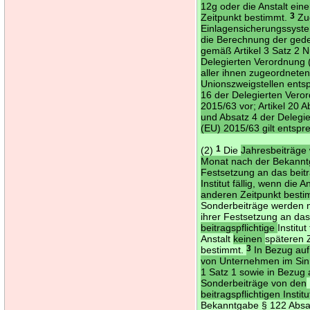
12g oder die Anstalt ein
Zeitpunkt bestimmt.
3
Zu
Einlagensicherungssyste
die Berechnung der ged
gemäß Artikel 3 Satz 2
Delegierten Verordnung
aller ihnen zugeordnete
Unionszweigstellen entsp
16 der Delegierten Vero
2015/63 vor; Artikel 20 A
und Absatz 4 der Delegi
(EU) 2015/63 gilt entspr
(2)
1
Die
Jahresbeiträge
Monat nach der Bekannt
Festsetzung an das beitr
Institut fällig, wenn die A
anderen Zeitpunkt best
Sonderbeiträge werden 
ihrer Festsetzung an da
beitragspflichtige
Institut
Anstalt
keinen
späteren 
bestimmt.
3
In Bezug auf
von Unternehmen im Sin
1 Satz 1 sowie in Bezug 
Sonderbeiträge von den
beitragspflichtigen Institu
Bekanntgabe § 122 Absa