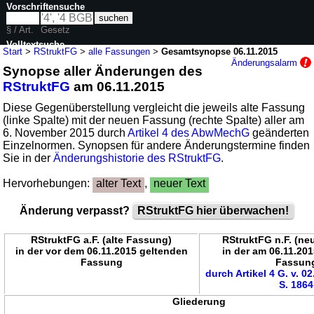
Vorschriftensuche
§ / Art.
Gesetz
Volltextsuche
Start
>
RStruktFG
>
alle Fassungen
>
Gesamtsynopse 06.11.2015
Änderungsalarm
Synopse aller Änderungen des
nur in RStruktFG
RStruktFG
am 06.11.2015
Diese Gegenüberstellung vergleicht die jeweils alte Fassung
(linke Spalte) mit der neuen Fassung (rechte Spalte) aller am
6. November 2015 durch
Artikel 4 des AbwMechG
geänderten
Einzelnormen. Synopsen für andere Änderungstermine finden
Sie in der
Änderungshistorie des RStruktFG
.
Hervorhebungen:
alter Text
,
neuer Text
Änderung verpasst?
RStruktFG hier überwachen!
RStruktFG a.F. (alte Fassung)
RStruktFG n.F. (n
in der vor dem 06.11.2015 geltenden
in der am 06.11.20
Fassung
Fassun
durch Artikel 4 G. v. 0
S. 1864
Gliederung