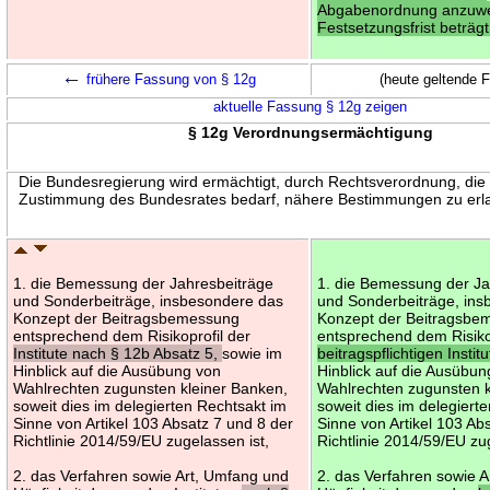
Abgabenordnung anzuw
Festsetzungsfrist beträgt
←
frühere Fassung von § 12g
(heute geltende 
aktuelle Fassung § 12g zeigen
§ 12g Verordnungsermächtigung
Die Bundesregierung wird ermächtigt, durch Rechtsverordnung, die
Zustimmung des Bundesrates bedarf, nähere Bestimmungen zu erl
1. die Bemessung der Jahresbeiträge
1. die Bemessung der Ja
und Sonderbeiträge, insbesondere das
und Sonderbeiträge, in
Konzept der Beitragsbemessung
Konzept der Beitragsbe
entsprechend dem Risikoprofil der
entsprechend dem Risiko
Institute nach § 12b Absatz 5,
sowie im
beitragspflichtigen Instit
Hinblick auf die Ausübung von
Hinblick auf die Ausübun
Wahlrechten zugunsten kleiner Banken,
Wahlrechten zugunsten k
soweit dies im delegierten Rechtsakt im
soweit dies im delegiert
Sinne von Artikel 103 Absatz 7 und 8 der
Sinne von Artikel 103 Ab
Richtlinie 2014/59/EU zugelassen ist,
Richtlinie 2014/59/EU zu
2. das Verfahren sowie Art, Umfang und
2. das Verfahren sowie 