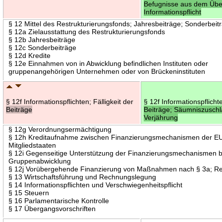
Befugnisse aus dem Üb
Informationspflicht
§ 12 Mittel des Restrukturierungsfonds; Jahresbeiträge; Sonderbeit
§ 12a Zielausstattung des Restrukturierungsfonds
§ 12b Jahresbeiträge
§ 12c Sonderbeiträge
§ 12d Kredite
§ 12e Einnahmen von in Abwicklung befindlichen Instituten oder
gruppenangehörigen Unternehmen oder von Brückeninstituten
§ 12f Informationspflichten; Fälligkeit der
§ 12f Informationspflichte
Beiträge
Beiträge; Säumniszuschl
Verjährung
§ 12g Verordnungsermächtigung
§ 12h Kreditaufnahme zwischen Finanzierungsmechanismen der E
Mitgliedstaaten
§ 12i Gegenseitige Unterstützung der Finanzierungsmechanismen b
Gruppenabwicklung
§ 12j Vorübergehende Finanzierung von Maßnahmen nach § 3a; R
§ 13 Wirtschaftsführung und Rechnungslegung
§ 14 Informationspflichten und Verschwiegenheitspflicht
§ 15 Steuern
§ 16 Parlamentarische Kontrolle
§ 17 Übergangsvorschriften