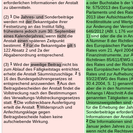
erforderlichen Informationen der Anstalt
a oder Buchstabe b der 
zu übermitteln.
Nr. 575/2013 des Europ
Parlaments und des Rate
(2)
1
Die
Jahres- und
Sonderbeiträge
2013 über Aufsichtsanfo
werden mit
der
Bekanntgabe ihrer
Kreditinstitute und Wert
Festsetzung an das Institut fällig,
zur Änderung der Verord
frühestens jedoch zum 30. September
646/2012 (ABl. L 176 vo
eines Kalenderjahres,
wenn
nicht
die
1)
sind
oder die die in A
Anstalt
einen
späteren Zeitpunkt
A Nummer 8 der Richtlin
bestimmt.
2
Für
die Bekanntgabe
gilt
§
des Europäischen Parla
122 Absatz 2 und 2a der
Rates vom 21. April 2004
Abgabenordnung entsprechend.
Finanzinstrumente, zur 
Richtlinien 85/611/EWG
(3)
1
Wird der
jeweilige Beitrag
nicht bis
des Rates und der Richt
zum Ablauf des Fälligkeitstags entrichtet,
des Europäischen Parla
erhebt die Anstalt Säumniszuschläge.
2
§
Rates und zur Aufhebung 
16 des Bundesgebührengesetzes ist
93/22/EWG des Rates (A
entsprechend anzuwenden.
3
Aus den
30.4.2004, S. 1) genannte
Beitragsbescheiden der Anstalt findet die
aber die in den Nummer
Vollstreckung nach den Bestimmungen
Anhangs I Abschnitt A die
des Verwaltungs-Vollstreckungsgesetzes
genannten Tätigkeiten 
statt.
4
Die vollstreckbare Ausfertigung
Unionszweigstellen sind
erteilt die Anstalt.
5
Widerspruch und
für die Erhebung der Ja
Anfechtungsklage gegen
Sonderbeiträge erforderl
Beitragsbescheide haben keine
Informationen der Anstalt
aufschiebende Wirkung.
2
Die Informationen sind
Januar jeden Jahres zu ü
wenn nicht die Rechtsve