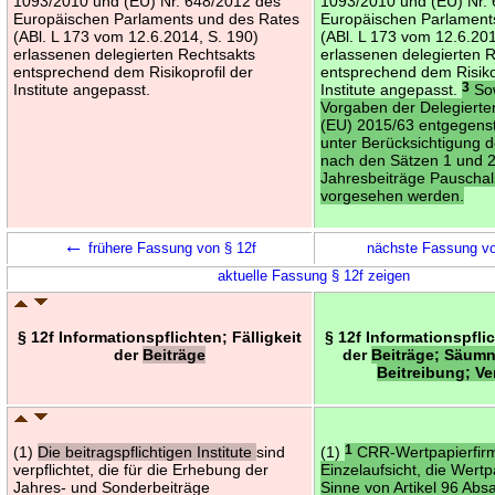
1093/2010 und (EU) Nr. 648/2012 des
1093/2010 und (EU) Nr.
Europäischen Parlaments und des Rates
Europäischen Parlament
(ABl. L 173 vom 12.6.2014, S. 190)
(ABl. L 173 vom 12.6.201
erlassenen delegierten Rechtsakts
erlassenen delegierten 
entsprechend dem Risikoprofil der
entsprechend dem Risiko
Institute angepasst.
Institute angepasst.
3
Sow
Vorgaben der Delegiert
(EU) 2015/63 entgegens
unter Berücksichtigung 
nach den Sätzen 1 und 2
Jahresbeiträge Pauscha
vorgesehen werden.
←
frühere Fassung von § 12f
nächste Fassung v
aktuelle Fassung § 12f zeigen
§ 12f Informationspflichten; Fälligkeit
§ 12f Informationspflic
der
Beiträge
der
Beiträge; Säumn
Beitreibung; Ve
(1)
Die beitragspflichtigen Institute
sind
(1)
1
CRR-Wertpapierfir
verpflichtet, die für die Erhebung der
Einzelaufsicht, die Wert
Jahres- und Sonderbeiträge
Sinne von Artikel 96 Abs