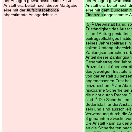
der Anlagen gewährleistet sind.
Die
der Anlagen gewährleiste
Anstalt erarbeitet nach dieser Maßgabe
Anstalt erarbeitet nach
eine mit der
Aufsichtsbehörde
eine mit
dem Bundesmin
abgestimmte Anlagerichtlinie.
Finanzen
abgestimmte An
(5)
1
Die Anstalt kann, so
Zuständigkeit des Auss
ist, auf Antrag gestatten,
beitragspflichtiges Institu
seines Jahresbeitrags in
vollem Umfang abgesich
Zahlungsansprüchen erb
Anteil dieser Zahlungsa
Gesamtbetrag der Jahres
Prozent nicht überschrei
des jeweiligen Instituts i
von der Anstalt zu setze
angemessenen Frist bei 
einzureichen.
4
Zur Absi
risikoarme Sicherheiten
die nicht durch Rechte Dr
sind.
5
Die Sicherheiten
Bedarfsfall für die Anstal
sein und sind ausschließ
Verwendung durch die Ans
3 genannten Zwecke vor
Die Anstalt kann zu den
an die Sicherheiten nac