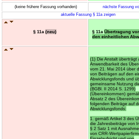
(keine frühere Fassung vorhanden)
nächste Fassung v
aktuelle Fassung § 11a zeigen
§ 11a
(neu)
§ 11a
Übertragung von
den einheitlichen Ab
(1) Die Anstalt überträgt
Anwendbarkeit des Übe
vom 21. Mai 2014 über 
von Beiträgen auf den ei
Abwicklungsfonds und üb
gemeinsame Nutzung die
(BGBl. II 2014 S. 1299)
(Übereinkommen) gemäß 
Absatz 2 des Übereinko
folgenden Beiträge auf d
Abwicklungsfonds:
1. gemäß Artikel 3 des
die Jahresbeiträge von 
§ 2 Satz 1 mit Ausnahme
von CRR-Wertpapierfirm
Einzelaufsicht und von