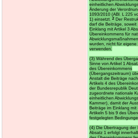
einheitlichen Abwicklung
Änderung der Verordnun
1093/2010 (ABl. L 225 v
1) einsetzt.
2
Der Restruk
darf die Beiträge, soweit 
Einklang mit Artikel 3 Ab
Übereinkommens für nat
Abwicklungsmaßnahmen
wurden, nicht für eige
verwenden.
(3) Während des Überga
Sinne von Artikel 1 Absa
des Übereinkommens
(Übergangszeitraum) übe
Anstalt die Beiträge na
Artikels 4 des Übereink
der Bundesrepublik Deu
zugeordnete nationale 
einheitlichen Abwicklung
Kammer), damit der Aus
Beiträge im Einklang mit
Artikeln 5 bis 9 des Üb
festgelegten Bedingunge
(4) Die Übertragung der
Absatz 1 erfolgt innerhalb
des Übereinkommens fes