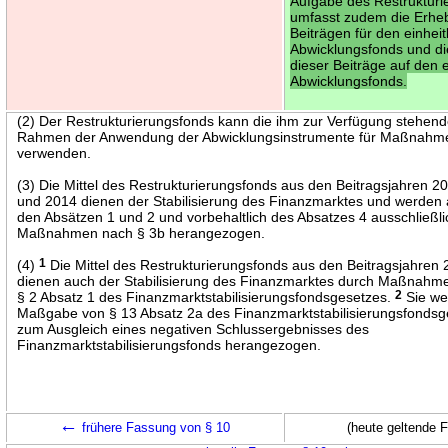
Aufgabe des Restrukturi
umfasst zudem die Erhe
Beiträgen für den einheit
Abwicklungsfonds und d
dieser Beiträge auf den e
Abwicklungsfonds.
(2) Der Restrukturierungsfonds kann die ihm zur Verfügung stehend
Rahmen der Anwendung der Abwicklungsinstrumente für Maßnahm
verwenden.
(3) Die Mittel des Restrukturierungsfonds aus den Beitragsjahren 2
und 2014 dienen der Stabilisierung des Finanzmarktes und werden
den Absätzen 1 und 2 und vorbehaltlich des Absatzes 4 ausschließli
Maßnahmen nach § 3b herangezogen.
(4)
1
Die Mittel des Restrukturierungsfonds aus den Beitragsjahren
dienen auch der Stabilisierung des Finanzmarktes durch Maßnahm
§ 2 Absatz 1 des Finanzmarktstabilisierungsfondsgesetzes.
2
Sie we
Maßgabe von § 13 Absatz 2a des Finanzmarktstabilisierungsfonds
zum Ausgleich eines negativen Schlussergebnisses des
Finanzmarktstabilisierungsfonds herangezogen.
←
frühere Fassung von § 10
(heute geltende 