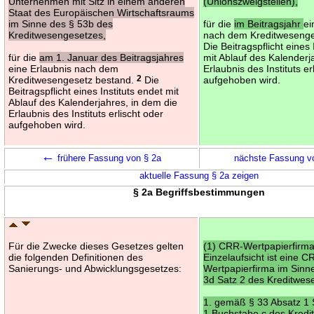
Unternehmen mit Sitz in einem anderen
(Unionszweigstellen),
Staat des Europäischen Wirtschaftsraums
im Sinne des § 53b des
für die
im Beitragsjahr
ei
Kreditwesengesetzes,
nach dem Kreditwesenge
Die Beitragspflicht eines 
für die
am 1. Januar des Beitragsjahres
mit Ablauf des Kalenderj
eine Erlaubnis nach dem
Erlaubnis des Instituts er
Kreditwesengesetz bestand.
2
Die
aufgehoben wird.
Beitragspflicht eines Instituts endet mit
Ablauf des Kalenderjahres, in dem die
Erlaubnis des Instituts erlischt oder
aufgehoben wird.
←
frühere Fassung von § 2a
nächste Fassung v
aktuelle Fassung § 2a zeigen
§ 2a Begriffsbestimmungen
Für die Zwecke dieses Gesetzes gelten
(1) CRR-Wertpapierfirma
die folgenden Definitionen des
Einzelaufsicht ist eine C
Sanierungs- und Abwicklungsgesetzes:
Wertpapierfirma im Sinn
3d Satz 2 des Kreditwes
1. gemäß § 33 Absatz 1
1 Buchstabe c des Kred