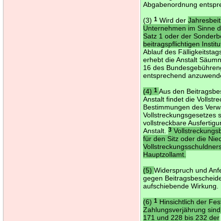
Abgabenordnung entspr
(3)
1
Wird der
Jahresbei
Unternehmen im Sinne d
Satz 1 oder der Sonderb
beitragspflichtigen Instit
Ablauf des Fälligkeitstags
erhebt die Anstalt Säum
16 des Bundesgebühreng
entsprechend anzuwend
(4)
1
Aus den Beitragsbe
Anstalt findet die Vollst
Bestimmungen des Verw
Vollstreckungsgesetzes s
vollstreckbare Ausfertigun
Anstalt.
3
Vollstreckungs
für den Sitz oder die Ni
Vollstreckungsschuldner
Hauptzollamt.
(5)
Widerspruch und Anf
gegen Beitragsbescheid
aufschiebende Wirkung.
(6)
1
Hinsichtlich der Fe
Zahlungsverjährung sind
171 und 228 bis 232 der