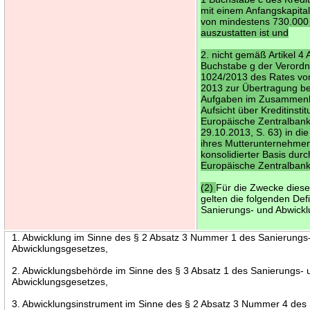
mit einem Anfangskapita
von mindestens 730.000
auszustatten ist und
2. nicht gemäß Artikel 4 
Buchstabe g der Verordn
1024/2013 des Rates vo
2013 zur Übertragung b
Aufgaben im Zusammenh
Aufsicht über Kreditinstit
Europäische Zentralbank
29.10.2013, S. 63) in di
ihres Mutterunternehme
konsolidierter Basis durc
Europäische Zentralbank
(2)
Für die Zwecke dies
gelten die folgenden Def
Sanierungs- und Abwick
1. Abwicklung im Sinne des § 2 Absatz 3 Nummer 1 des Sanierungs
Abwicklungsgesetzes,
2. Abwicklungsbehörde im Sinne des § 3 Absatz 1 des Sanierungs- 
Abwicklungsgesetzes,
3. Abwicklungsinstrument im Sinne des § 2 Absatz 3 Nummer 4 des