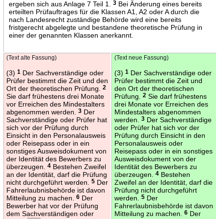
ergeben sich aus Anlage 7 Teil 1.
3
Bei Änderung eines bereits
erteilten Prüfauftrages für die Klassen A1, A2 oder A durch die
nach Landesrecht zuständige Behörde wird eine bereits
fristgerecht abgelegte und bestandene theoretische Prüfung in
einer der genannten Klassen anerkannt.
(Text alte Fassung)
(Text neue Fassung)
(3)
1
Der Sachverständige oder
(3)
1
Der Sachverständige oder
Prüfer bestimmt die Zeit und den
Prüfer bestimmt die Zeit und
Ort der theoretischen Prüfung.
2
den Ort der theoretischen
Sie darf frühestens drei Monate
Prüfung.
2
Sie darf frühestens
vor Erreichen des Mindestalters
drei Monate vor Erreichen des
abgenommen werden.
3
Der
Mindestalters abgenommen
Sachverständige oder Prüfer hat
werden.
3
Der Sachverständige
sich vor der Prüfung durch
oder Prüfer hat sich vor der
Einsicht in den Personalausweis
Prüfung durch Einsicht in den
oder Reisepass oder in ein
Personalausweis oder
sonstiges Ausweisdokument von
Reisepass oder in ein sonstiges
der Identität des Bewerbers zu
Ausweisdokument von der
überzeugen.
4
Bestehen Zweifel
Identität des Bewerbers zu
an der Identität, darf die Prüfung
überzeugen.
4
Bestehen
nicht durchgeführt werden.
5
Der
Zweifel an der Identität, darf die
Fahrerlaubnisbehörde ist davon
Prüfung nicht durchgeführt
Mitteilung zu machen.
6
Der
werden.
5
Der
Bewerber hat vor der Prüfung
Fahrerlaubnisbehörde ist davon
dem Sachverständigen oder
Mitteilung zu machen.
6
Der