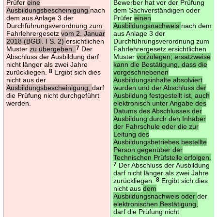
Prüfer
eine
Bewerber hat vor der Prüfung
Ausbildungsbescheinigung
nach
dem Sachverständigen oder
dem aus Anlage 3 der
Prüfer
einen
Durchführungsverordnung zum
Ausbildungsnachweis
nach dem
Fahrlehrergesetz
vom 2. Januar
aus Anlage 3 der
2018 (BGBl. I S. 2)
ersichtlichen
Durchführungsverordnung zum
Muster
zu übergeben.
7
Der
Fahrlehrergesetz ersichtlichen
Abschluss der Ausbildung darf
Muster
vorzulegen; ersatzweise
nicht länger als zwei Jahre
kann die Bestätigung, dass die
zurückliegen.
8
Ergibt sich dies
vorgeschriebenen
nicht aus der
Ausbildungsinhalte absolviert
Ausbildungsbescheinigung,
darf
wurden und der Abschluss der
die Prüfung nicht durchgeführt
Ausbildung festgestellt ist, auch
werden.
elektronisch unter Angabe des
Datums des Abschlusses der
Ausbildung durch den Inhaber
der Fahrschule oder die zur
Leitung des
Ausbildungsbetriebes bestellte
Person gegenüber der
Technischen Prüfstelle erfolgen.
7
Der Abschluss der Ausbildung
darf nicht länger als zwei Jahre
zurückliegen.
8
Ergibt sich dies
nicht aus
dem
Ausbildungsnachweis oder
der
elektronischen Bestätigung,
darf die Prüfung nicht