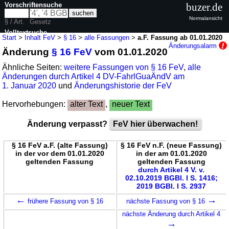
Vorschriftensuche
buzer.de
Normalansicht
§ / Art.
Gesetz
Volltextsuche
Start
>
Inhalt FeV
>
§ 16
>
alle Fassungen
>
a.F. Fassung ab 01.01.2020
Änderungsalarm
Änderung
§ 16 FeV
vom 01.01.2020
nur in FeV
Ähnliche Seiten:
weitere Fassungen von § 16 FeV
,
alle
Änderungen durch Artikel 4 DV-FahrlGuaÄndV am
1. Januar 2020
und
Änderungshistorie der FeV
Hervorhebungen:
alter Text
,
neuer Text
Änderung verpasst?
FeV hier überwachen!
§ 16 FeV a.F. (alte Fassung)
§ 16 FeV n.F. (neue Fassung)
in der vor dem 01.01.2020
in der am 01.01.2020
geltenden Fassung
geltenden Fassung
durch Artikel 4 V. v.
02.10.2019 BGBl. I S. 1416;
2019 BGBl. I S. 2937
←
→
frühere Fassung von § 16
nächste Fassung von § 16
nächste Änderung durch Artikel 4
→