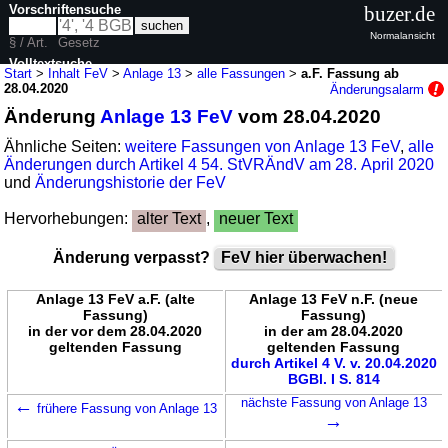
Vorschriftensuche
buzer.de
Normalansicht
§ / Art.
Gesetz
Volltextsuche
Start
>
Inhalt FeV
>
Anlage 13
>
alle Fassungen
>
a.F. Fassung ab
28.04.2020
Änderungsalarm
nur in FeV
Änderung
Anlage 13 FeV
vom 28.04.2020
Ähnliche Seiten:
weitere Fassungen von Anlage 13 FeV
,
alle
Änderungen durch Artikel 4 54. StVRÄndV am 28. April 2020
und
Änderungshistorie der FeV
Hervorhebungen:
alter Text
,
neuer Text
Änderung verpasst?
FeV hier überwachen!
Anlage 13 FeV a.F. (alte
Anlage 13 FeV n.F. (neue
Fassung)
Fassung)
in der vor dem 28.04.2020
in der am 28.04.2020
geltenden Fassung
geltenden Fassung
durch Artikel 4 V. v. 20.04.2020
BGBl. I S. 814
←
nächste Fassung von Anlage 13
frühere Fassung von Anlage 13
→