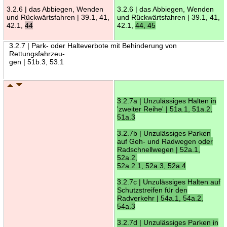
3.2.6 | das Abbiegen, Wenden
3.2.6 | das Abbiegen, Wenden
und Rückwärtsfahren | 39.1, 41,
und Rückwärtsfahren | 39.1, 41,
42.1,
44
42.1,
44, 45
3.2.7 | Park- oder Halteverbote mit Behinderung von
Rettungsfahrzeu-
gen | 51b.3, 53.1
3.2.7a | Unzulässiges Halten in
'zweiter Reihe' | 51a.1, 51a.2,
51a.3
3.2.7b | Unzulässiges Parken
auf Geh- und Radwegen oder
Radschnellwegen | 52a.1,
52a.2,
52a.2.1, 52a.3, 52a.4
3.2.7c | Unzulässiges Halten auf
Schutzstreifen für den
Radverkehr | 54a.1, 54a.2,
54a.3
3.2.7d | Unzulässiges Parken in