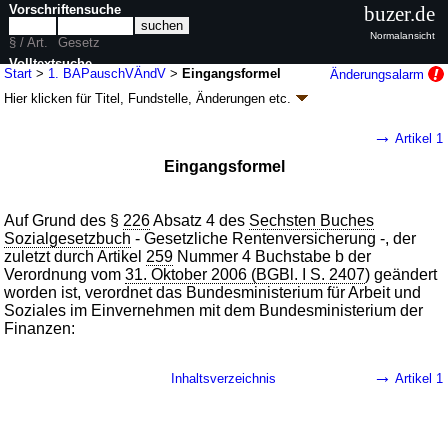
Vorschriftensuche
buzer.de
Normalansicht
§ / Art.
Gesetz
Volltextsuche
Start
>
1. BAPauschVÄndV
>
Eingangsformel
Änderungsalarm
Hier klicken für
Titel, Fundstelle, Änderungen
etc.
nur in 1. BAPauschVÄndV
Eingangsformel - Erste Verordnung zur
→
Artikel 1
Änderung der Verordnung über die
Eingangsformel
Pauschalierung und Zahlung des
Ausgleichsbetrags der Bundesagentur für
Arbeit an die Träger der gesetzlichen
Auf Grund des §
226
Absatz 4 des
Sechsten Buches
Rentenversicherung für arbeitsmarktbedingte
Sozialgesetzbuch
- Gesetzliche Rentenversicherung -, der
Renten wegen voller Erwerbsminderung (1.
zuletzt durch Artikel
259
Nummer 4 Buchstabe b der
Verordnung vom
31. Oktober 2006 (BGBl. I S. 2407
) geändert
BAPauschVÄndV
k.a.Abk.
)
worden ist, verordnet das Bundesministerium für Arbeit und
V. v. 17.12.2010
Soziales im Einvernehmen mit dem Bundesministerium der
BGBl. I S. 2127
(
Nr. 66
); Geltung ab 01.01.2010
Finanzen:
1 Änderung
|
Drucksachen / Entwurf / Begründung
|
wird in 1 Vorschrift zitiert
→
Inhaltsverzeichnis
Artikel 1