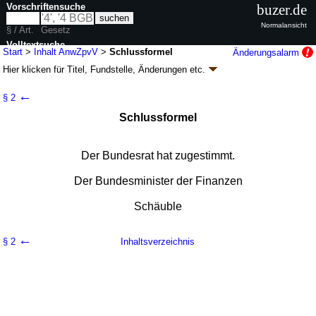
Vorschriftensuche
buzer.de
Normalansicht
§ / Art.
Gesetz
Volltextsuche
Start
>
Inhalt AnwZpvV
>
Schlussformel
Änderungsalarm
Hier klicken für
Titel, Fundstelle, Änderungen
etc.
nur in AnwZpvV
Schlussformel -
←
§ 2
Anwendungszeitpunktverschiebungsverordnun
Schlussformel
(AnwZpvV)
V. v. 20.12.2010
BGBl. I S. 2135
(
Nr. 66
)
Geltung ab 23.12.2010; FNA: 611-1-36
Besitz- und Verkehrsteuern,
Der Bundesrat hat zugestimmt.
Vermögensabgaben
Drucksachen / Entwurf / Begründung
Der Bundesminister der Finanzen
Schäuble
←
§ 2
Inhaltsverzeichnis