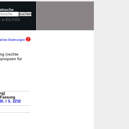
extsuche
r in EG-FGV
il bei Änderungen
ng (rechte
ynopsen für
ng)
n Fassung
l. I S. 2232