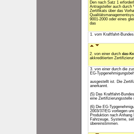
Den nach Satz 1 erforder
Antragsteller auch durc
Zertifikats über das Vorh
Qualitätsmanagementsys
9001-2000 oder eines gle
das
1. vom Kraftfahrt-Bundesa
2. von einer durch
das Kr
akkreditierten Zertifizieru
3. von einer durch die zus
EG-Typgenehmigungsbehör
ausgestellt ist. Die Zert
anerkannt.
(5) Das Kraftfahrt-Bunde
eine Zertifizierungsstel
(6) Die EG-Typgenehmigun
2003/37/EG vorliegen und
Produktion nach Anhang I
Fahrzeuge, Systeme, sel
übereinstimmen.