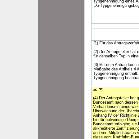
Typgenehmigung eines An
EG-Typgenehmigungsbogen
(1) Für das Antragsverfahr
(2) Der Antragsteller hat
für denselben Typ in ein
(3) Mit dem Antrag kann 
Maßgabe des Artikels 4 A
Typgenehmigung enthält. 
Typgenehmigung beantragt
(4) Der Antragsteller hat
Bundesamt nach dessen 
Vorhandensein eines wi
Überwachung der Überein
Anhang IV der Richtlinie
hierfür notwendige Überpr
Bundesamt erfolgen; sie
akkreditierte Zertifizieru
anderen Mitgliedstaates
diese vom Kraftfahrt-Bun