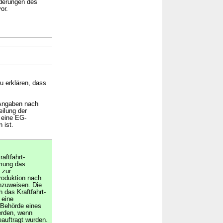
derungen des
or.
u erklären, dass
 Angaben nach
eilung der
 eine EG-
 ist.
aftfahrt-
mung das
 zur
roduktion nach
hzuweisen. Die
 das Kraftfahrt-
 eine
e Behörde eines
erden, wenn
auftragt wurden.