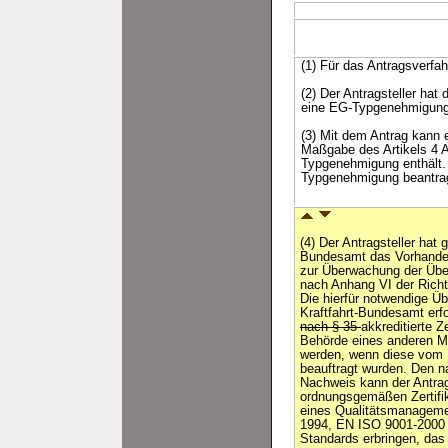
(1) Für das Antragsverfahr
(2) Der Antragsteller hat
eine EG-Typgenehmigung n
(3) Mit dem Antrag kann 
Maßgabe des Artikels 4 A
Typgenehmigung enthält. 
Typgenehmigung beantragt
(4) Der Antragsteller hat
Bundesamt das Vorhande
zur Überwachung der Übe
nach Anhang VI der Rich
Die hierfür notwendige Ü
Kraftfahrt-Bundesamt erf
nach § 35
akkreditierte Ze
Behörde eines anderen M
werden, wenn diese vom 
beauftragt wurden. Den na
Nachweis kann der Antrag
ordnungsgemäßen Zertifi
eines Qualitätsmanagem
1994, EN ISO 9001-2000 o
Standards erbringen, das