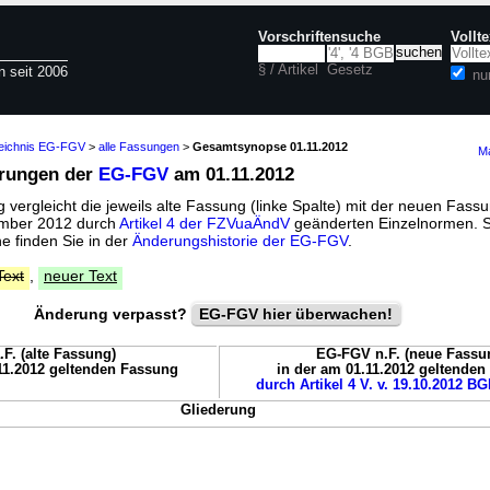
Vorschriftensuche
Vollt
§ / Artikel
Gesetz
n seit 2006
nu
zeichnis EG-FGV
>
alle Fassungen
>
Gesamtsynopse 01.11.2012
Ma
erungen der
EG-FGV
am 01.11.2012
vergleicht die jeweils alte Fassung (linke Spalte) mit der neuen Fassu
vember 2012 durch
Artikel 4 der FZVuaÄndV
geänderten Einzelnormen. S
 finden Sie in der
Änderungshistorie der EG-FGV
.
Text
,
neuer Text
Änderung verpasst?
EG-FGV hier überwachen!
F. (alte Fassung)
EG-FGV n.F. (neue Fassu
11.2012 geltenden Fassung
in der am 01.11.2012 geltende
durch Artikel 4 V. v. 19.10.2012 BGB
Gliederung