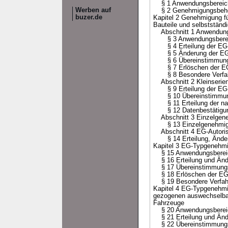
§ 1 Anwendungsbereic
Werben auf
§ 2 Genehmigungsbeh
buzer.de
Kapitel 2 Genehmigung fü
Bauteile und selbstständ
Abschnitt 1 Anwendung
§ 3 Anwendungsbereic
§ 4 Erteilung der EG
§ 5 Änderung der EG
§ 6 Übereinstimmungs
§ 7 Erlöschen der EG
§ 8 Besondere Verfa
Abschnitt 2 Kleinserie
§ 9 Erteilung der EG-
§ 10 Übereinstimmung
§ 11 Erteilung der nat
§ 12 Datenbestätigu
Abschnitt 3 Einzelgen
§ 13 Einzelgenehmigu
Abschnitt 4 EG-Autorisie
§ 14 Erteilung, Änderun
Kapitel 3 EG-Typgenehmig
§ 15 Anwendungsbereic
§ 16 Erteilung und Änd
§ 17 Übereinstimmungs
§ 18 Erlöschen der EG
§ 19 Besondere Verfah
Kapitel 4 EG-Typgenehmig
gezogenen auswechselbar
Fahrzeuge
§ 20 Anwendungsbereic
§ 21 Erteilung und Änd
§ 22 Übereinstimmungs