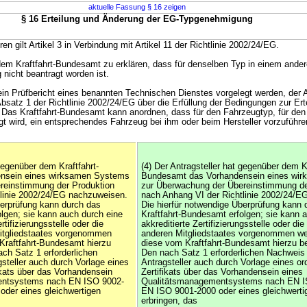
aktuelle Fassung § 16 zeigen
§ 16 Erteilung und Änderung der EG-Typgenehmigung
en gilt Artikel 3 in Verbindung mit Artikel 11 der Richtlinie 2002/24/EG.
 dem Kraftfahrt-Bundesamt zu erklären, dass für denselben Typ in einem ander
icht beantragt worden ist.
ein Prüfbericht eines benannten Technischen Dienstes vorgelegt werden, der
bsatz 1 der Richtlinie 2002/24/EG über die Erfüllung der Bedingungen zur Ert
Das Kraftfahrt-Bundesamt kann anordnen, dass für den Fahrzeugtyp, für den
 wird, ein entsprechendes Fahrzeug bei ihm oder beim Hersteller vorzuführen
 gegenüber dem Kraftfahrt-
(4) Der Antragsteller hat gegenüber dem Kr
nsein eines wirksamen Systems
Bundesamt das Vorhandensein eines wi
reinstimmung der Produktion
zur Überwachung der Übereinstimmung de
tlinie 2002/24/EG nachzuweisen.
nach Anhang VI der Richtlinie 2002/24/E
berprüfung kann durch das
Die hierfür notwendige Überprüfung kann 
olgen; sie kann auch durch eine
Kraftfahrt-Bundesamt erfolgen; sie kann 
rtifizierungsstelle oder die
akkreditierte Zertifizierungsstelle oder di
itgliedstaates vorgenommen
anderen Mitgliedstaates vorgenommen w
Kraftfahrt-Bundesamt hierzu
diese vom Kraftfahrt-Bundesamt hierzu be
ch Satz 1 erforderlichen
Den nach Satz 1 erforderlichen Nachweis
steller auch durch Vorlage eines
Antragsteller auch durch Vorlage eines 
kats über das Vorhandensein
Zertifikats über das Vorhandensein eines
entsystems nach EN ISO 9002-
Qualitätsmanagementsystems nach EN I
der eines gleichwertigen
EN ISO 9001-2000 oder eines gleichwerti
erbringen, das