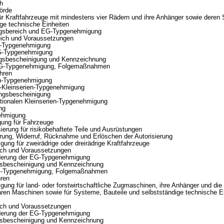
h
örde
r Kraftfahrzeuge mit mindestens vier Rädern und ihre Anhänger sowie deren
ige technische Einheiten
sbereich und EG-Typgenehmigung
h und Voraussetzungen
-Typgenehmigung
-Typgenehmigung
bescheinigung und Kennzeichnung
-Typgenehmigung, Folgemaßnahmen
hren
n-Typgenehmigung
Kleinserien-Typgenehmigung
sbescheinigung
ionalen Kleinserien-Typgenehmigung
ng
ehmigung
ng für Fahrzeuge
rung für risikobehaftete Teile und Ausrüstungen
g, Widerruf, Rücknahme und Erlöschen der Autorisierung
ung für zweirädrige oder dreirädrige Kraftfahrzeuge
h und Voraussetzungen
erung der EG-Typgenehmigung
bescheinigung und Kennzeichnung
-Typgenehmigung, Folgemaßnahmen
ren
ung für land- oder forstwirtschaftliche Zugmaschinen, ihre Anhänger und die
en Maschinen sowie für Systeme, Bauteile und selbstständige technische Ei
h und Voraussetzungen
erung der EG-Typgenehmigung
bescheinigung und Kennzeichnung