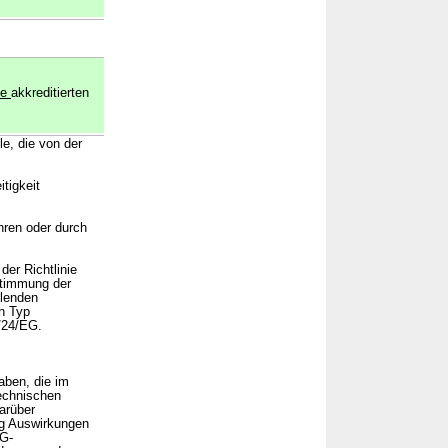
le
akkreditierten
le, die von der
tigkeit
hren oder durch
der Richtlinie
stimmung der
llenden
n Typ
2/24/EG.
aben, die im
echnischen
arüber
ng Auswirkungen
EG-