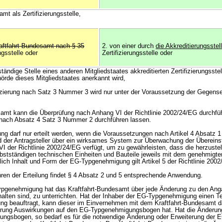
mt als Zertifizierungsstelle,
aftfahrt-Bundesamt nach § 35
2. von einer durch
die Akkreditierungsstel
ngsstelle oder
Zertifizierungsstelle oder
tändige Stelle eines anderen Mitgliedstaates akkreditierten Zertifizierungsstel
de dieses Mitgliedstaates anerkannt wird,
ifizierung nach Satz 3 Nummer 3 wird nur unter der Voraussetzung der Gegensei
samt kann die Überprüfung nach Anhang VI der Richtlinie 2002/24/EG durchfü
le nach Absatz 4 Satz 3 Nummer 2 durchführen lassen.
g darf nur erteilt werden, wenn die Voraussetzungen nach Artikel 4 Absatz 1 
d der Antragsteller über ein wirksames System zur Überwachung der Überein
I der Richtlinie 2002/24/EG verfügt, um zu gewährleisten, dass die herzuste
bstständigen technischen Einheiten und Bauteile jeweils mit dem genehmigte
lich Inhalt und Form der EG-Typgenehmigung gilt Artikel 5 der Richtlinie 200
ahren der Erteilung findet § 4 Absatz 2 und 5 entsprechende Anwendung.
Typgenehmigung hat das Kraftfahrt-Bundesamt über jede Änderung zu den Ang
alten sind, zu unterrichten. Hat der Inhaber der EG-Typgenehmigung einen T
tung beauftragt, kann dieser im Einvernehmen mit dem Kraftfahrt-Bundesamt d
erung Auswirkungen auf den EG-Typgenehmigungsbogen hat. Hat die Änderu
ngsbogen, so bedarf es für die notwendige Änderung oder Erweiterung der 