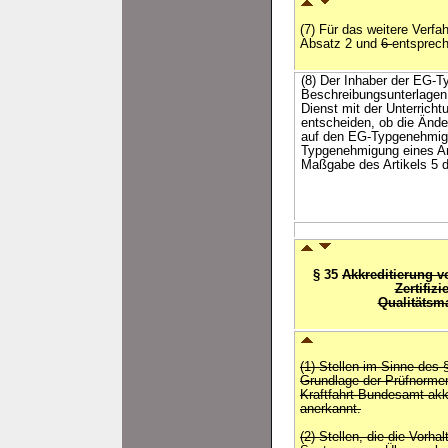
(7) Für das weitere Verfah
Absatz 2 und
6
entsprec
(8) Der Inhaber der EG-T
Beschreibungsunterlagen 
Dienst mit der Unterrich
entscheiden, ob die Änd
auf den EG-Typgenehmigu
Typgenehmigung eines An
Maßgabe des Artikels 5 d
§ 35
Akkreditierung 
Zertifizi
Qualitäts
(1) Stellen im Sinne des 
Grundlage der Prüfnorme
Kraftfahrt-Bundesamt akk
anerkannt.
(2) Stellen, die die Vorh