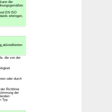
 kann der
ordnungsgemäßen
end EN ISO
dards erbringen,
le
akkreditierten
le, die von der
tigkeit
hren oder durch
der Richtlinie
nstimmung der
llenden
n Typ