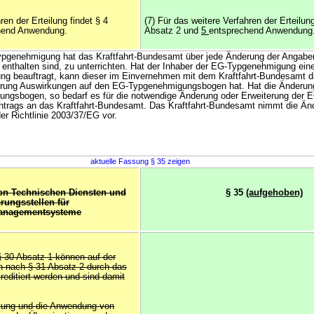
ren der Erteilung findet § 4
(7) Für das weitere Verfahren der Erteilung
hend Anwendung.
Absatz 2 und
5
entsprechend Anwendung
ypgenehmigung hat das Kraftfahrt-Bundesamt über jede Änderung der Angaben
enthalten sind, zu unterrichten. Hat der Inhaber der EG-Typgenehmigung ei
tung beauftragt, kann dieser im Einvernehmen mit dem Kraftfahrt-Bundesamt d
erung Auswirkungen auf den EG-Typgenehmigungsbogen hat. Hat die Änderu
ngsbogen, so bedarf es für die notwendige Änderung oder Erweiterung der 
trags an das Kraftfahrt-Bundesamt. Das Kraftfahrt-Bundesamt nimmt die Ä
er Richtlinie 2003/37/EG vor.
aktuelle Fassung § 35 zeigen
von Technischen Diensten und
§ 35
(aufgehoben)
erungsstellen für
managementsysteme
§ 30 Absatz 1 können auf der
n nach § 31 Absatz 2 durch das
reditiert werden und sind damit
altung und die Anwendung von