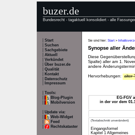
buzer.de
Bundesrecht - tagaktuell konsolidiert - alle Fassunge
Start
Sie sind hier:
Start
>
Inhaltsver
Suchen
Synopse aller Änd
Sachgebiete
Aktuell
Diese Gegenüberstellung 
Verkündet
Spalte) aller am 1. No
Über buzer.de
andere Änderungstermine
Qualität
Kontakt
Hervorhebungen:
alter 
Datenschutz
Impressum
Tools:
Blog-Plugin
EG-FGV a.
in der vor dem 01.
Mobilversion
Update via:
Web-Widget
(Textabschnitt unverändert)
Feed
Rechtskataster
Eingangsformel
Kapitel 1 Allgemeines