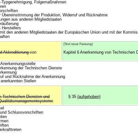
-Typgenehmigung, Folgemaßnahmen
ren
rschriften
 Übereinstimmung der Produktion, Widerruf und Rücknahme
en aus anderen Mitgliedstaaten
räußerung
Herstellers
 den anderen Mitgliedstaaten der Europäischen Union und mit der Kommis
aften
(Text neue Fassung)
d Akkreditierung
von
Kapitel 6 Anerkennung von Technischen 
Anerkennungsstelle
rkennung der Technischen Dienste
rkennung
uf und Rücknahme der Anerkennung
nerkannten Stellen
on Technischen Diensten und
§ 35
(aufgehoben)
ür Qualitätsmanagementsysteme
sel
 und Schlussvorschriften
iten
rmen
iften
rkrafttreten