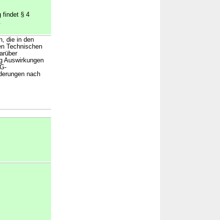
 findet § 4
.
, die in den
nen Technischen
arüber
ng Auswirkungen
EG-
nderungen nach