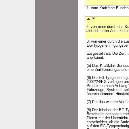
1. vom Kraftfahrt-Bundesa
2. von einer durch
das Kr
akkreditierten Zertifizieru
3. von einer durch die zus
EG-Typgenehmigungsbehör
ausgestellt ist. Die Zert
anerkannt.
(5) Das Kraftfahrt-Bunde
eine Zertifizierungsstel
(6) Die EG-Typgenehmigun
2002/24/EG vorliegen un
Produktion nach Anhang V
Fahrzeuge, Systeme, sel
übereinstimmen. Hinsicht
(7) Für das weitere Verf
(8) Der Inhaber der EG-
Beschreibungsbogen enth
Dienst mit der Unterrich
entscheiden, ob die Änd
auf den EG-Typgenehmigu