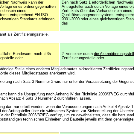
lichen Nachweis kann der
Den nach Satz 1 erforderlichen Nachweis
h Vorlage eines ordnungsgemäßen
Antragsteller auch durch Vorlage eines 
andensein eines
Zertifikats über das Vorhandensein eines
tems entsprechend EN ISO
Qualitätsmanagementsystems entsprech
ichwertigen Standards erbringen,
9001-2000 oder eines gleichwertigen Stan
das
mt als Zertifizierungsstelle,
aftfahrt-Bundesamt nach § 35
2. von einer durch
die Akkreditierungsstel
ngsstelle oder
Zertifizierungsstelle oder
tändige Stelle eines anderen Mitgliedstaates akkreditierten Zertifizierungsstel
de dieses Mitgliedstaates anerkannt wird,
ifizierung nach Satz 3 Nummer 3 wird nur unter der Voraussetzung der Gegensei
samt kann die Überprüfung nach Anhang IV der Richtlinie 2003/37/EG durchfü
le nach Absatz 4 Satz 3 Nummer 2 durchführen lassen.
g darf nur erteilt werden, wenn die Voraussetzungen nach Artikel 4 Absatz 1 
 der Antragsteller über ein wirksames System zur Sicherstellung der Überei
V der Richtlinie 2003/37/EG verfügt, um zu gewährleisten, dass die herzuste
bstständigen technischen Einheiten und Bauteile jeweils mit dem genehmigte