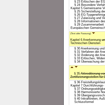
§ 23 Erlöschen der EG
§ 24 Besondere Verfah
Kapitel 5 Gemeinsame Vo
§ 25 Sicherstellung der
§ 26 EG-Typgenehmigung
§ 27 Zulassung und Ve
§ 28 Informationen des 
§ 29 Zusammenarbeit mit
Europäischen Gemeinsch
(Text alte Fassung)
Kapitel 6 Anerkennung
un
Technischen Diensten
§ 30 Anerkennung und 
§ 31 Verfahren der Ane
§ 32 Änderung der Ane
§ 33 Erlöschen, Widerr
§ 34 Überwachung der a
§ 35
Akkreditierung v
Zertifizierungsstellen f
§ 36 Freistellungsklau
Kapitel 7 Durchführungs-
§ 37 Ordnungswidrigke
§ 38 Harmonisierte No
§ 39 Übergangsvorschr
§ 40 Inkrafttreten, Auße
Schlussformel