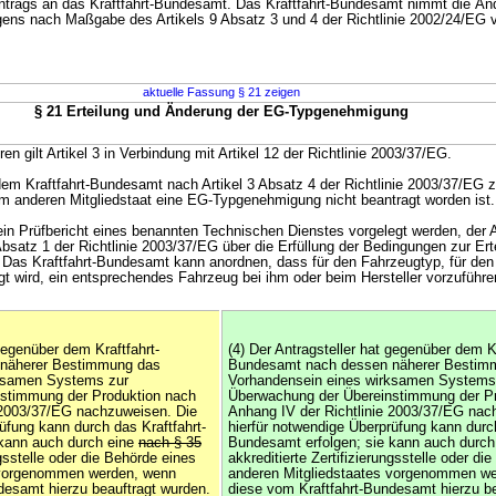
trags an das Kraftfahrt-Bundesamt. Das Kraftfahrt-Bundesamt nimmt die Än
s nach Maßgabe des Artikels 9 Absatz 3 und 4 der Richtlinie 2002/24/EG v
aktuelle Fassung § 21 zeigen
§ 21 Erteilung und Änderung der EG-Typgenehmigung
en gilt Artikel 3 in Verbindung mit Artikel 12 der Richtlinie 2003/37/EG.
 dem Kraftfahrt-Bundesamt nach Artikel 3 Absatz 4 der Richtlinie 2003/37/EG z
em anderen Mitgliedstaat eine EG-Typgenehmigung nicht beantragt worden ist.
ein Prüfbericht eines benannten Technischen Dienstes vorgelegt werden, der
bsatz 1 der Richtlinie 2003/37/EG über die Erfüllung der Bedingungen zur Ert
Das Kraftfahrt-Bundesamt kann anordnen, dass für den Fahrzeugtyp, für den
 wird, ein entsprechendes Fahrzeug bei ihm oder beim Hersteller vorzuführen
 gegenüber dem Kraftfahrt-
(4) Der Antragsteller hat gegenüber dem Kr
näherer Bestimmung das
Bundesamt nach dessen näherer Bestim
rksamen Systems zur
Vorhandensein eines wirksamen Systems
stimmung der Produktion nach
Überwachung der Übereinstimmung der P
 2003/37/EG nachzuweisen. Die
Anhang IV der Richtlinie 2003/37/EG nac
üfung kann durch das Kraftfahrt-
hierfür notwendige Überprüfung kann durch
 kann auch durch eine
nach § 35
Bundesamt erfolgen; sie kann auch durch
ngsstelle oder die Behörde eines
akkreditierte Zertifizierungsstelle oder di
 vorgenommen werden, wenn
anderen Mitgliedstaates vorgenommen w
desamt hierzu beauftragt wurden.
diese vom Kraftfahrt-Bundesamt hierzu be