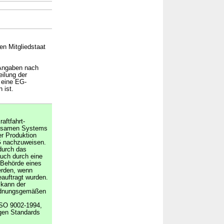
en Mitgliedstaat
 Angaben nach
eilung der
 eine EG-
 ist.
aftfahrt-
rksamen Systems
r Produktion
G nachzuweisen.
durch das
auch durch eine
e Behörde eines
erden, wenn
auftragt wurden.
 kann der
ordnungsgemäßen
SO 9002-1994,
gen Standards