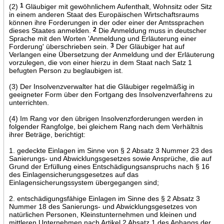
(2)
1
Gläubiger mit gewöhnlichem Aufenthalt, Wohnsitz oder Sitz
in einem anderen Staat des Europäischen Wirtschaftsraums
können ihre Forderungen in der oder einer der Amtssprachen
dieses Staates anmelden.
2
Die Anmeldung muss in deutscher
Sprache mit den Worten 'Anmeldung und Erläuterung einer
Forderung' überschrieben sein.
3
Der Gläubiger hat auf
Verlangen eine Übersetzung der Anmeldung und der Erläuterung
vorzulegen, die von einer hierzu in dem Staat nach Satz 1
befugten Person zu beglaubigen ist.
(3) Der Insolvenzverwalter hat die Gläubiger regelmäßig in
geeigneter Form über den Fortgang des Insolvenzverfahrens zu
unterrichten.
(4) Im Rang vor den übrigen Insolvenzforderungen werden in
folgender Rangfolge, bei gleichem Rang nach dem Verhältnis
ihrer Beträge, berichtigt:
1. gedeckte Einlagen im Sinne von § 2 Absatz 3 Nummer 23 des
Sanierungs- und Abwicklungsgesetzes sowie Ansprüche, die auf
Grund der Erfüllung eines Entschädigungsanspruchs nach § 16
des Einlagensicherungsgesetzes auf das
Einlagensicherungssystem übergegangen sind;
2. entschädigungsfähige Einlagen im Sinne des § 2 Absatz 3
Nummer 18 des Sanierungs- und Abwicklungsgesetzes von
natürlichen Personen, Kleinstunternehmen und kleinen und
mittleren Unternehmen nach Artikel 2 Absatz 1 des Anhangs der