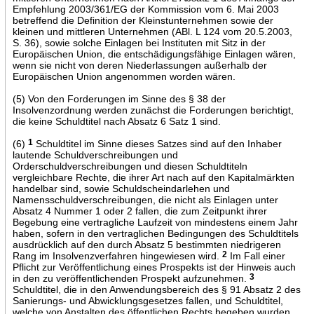
Empfehlung 2003/361/EG der Kommission vom 6. Mai 2003
betreffend die Definition der Kleinstunternehmen sowie der
kleinen und mittleren Unternehmen (ABl. L 124 vom 20.5.2003,
S. 36), sowie solche Einlagen bei Instituten mit Sitz in der
Europäischen Union, die entschädigungsfähige Einlagen wären,
wenn sie nicht von deren Niederlassungen außerhalb der
Europäischen Union angenommen worden wären.
(5) Von den Forderungen im Sinne des § 38 der
Insolvenzordnung werden zunächst die Forderungen berichtigt,
die keine Schuldtitel nach Absatz 6 Satz 1 sind.
(6)
1
Schuldtitel im Sinne dieses Satzes sind auf den Inhaber
lautende Schuldverschreibungen und
Orderschuldverschreibungen und diesen Schuldtiteln
vergleichbare Rechte, die ihrer Art nach auf den Kapitalmärkten
handelbar sind, sowie Schuldscheindarlehen und
Namensschuldverschreibungen, die nicht als Einlagen unter
Absatz 4 Nummer 1 oder 2 fallen, die zum Zeitpunkt ihrer
Begebung eine vertragliche Laufzeit von mindestens einem Jahr
haben, sofern in den vertraglichen Bedingungen des Schuldtitels
ausdrücklich auf den durch Absatz 5 bestimmten niedrigeren
Rang im Insolvenzverfahren hingewiesen wird.
2
Im Fall einer
Pflicht zur Veröffentlichung eines Prospekts ist der Hinweis auch
in den zu veröffentlichenden Prospekt aufzunehmen.
3
Schuldtitel, die in den Anwendungsbereich des § 91 Absatz 2 des
Sanierungs- und Abwicklungsgesetzes fallen, und Schuldtitel,
welche von Anstalten des öffentlichen Rechts begeben wurden,