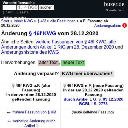
Vorschriftensuche
buzer.de
Normalansicht
§ / Art.
Gesetz
Volltextsuche
Start
>
Inhalt KWG
>
§ 46f
>
alle Fassungen
>
a.F. Fassung ab
28.12.2020
Änderungsalarm
nur in KWG
Änderung
§ 46f KWG
vom 28.12.2020
Ähnliche Seiten:
weitere Fassungen von § 46f KWG
,
alle
Änderungen durch Artikel 1 RiG am 28. Dezember 2020
und
Änderungshistorie des KWG
Hervorhebungen:
alter Text
,
neuer Text
Änderung verpasst?
KWG hier überwachen!
§ 46f KWG a.F. (alte
§ 46f KWG n.F. (neue Fassung)
Fassung)
in der am 28.12.2020 geltenden
in der vor dem 28.12.2020
Fassung
geltenden Fassung
durch Artikel 1 G. v. 09.12.2020
BGBl. I S. 2773
←
frühere Fassung von § 46f
(heute geltende Fassung)
←
vorherige Änderung durch
Artikel 1