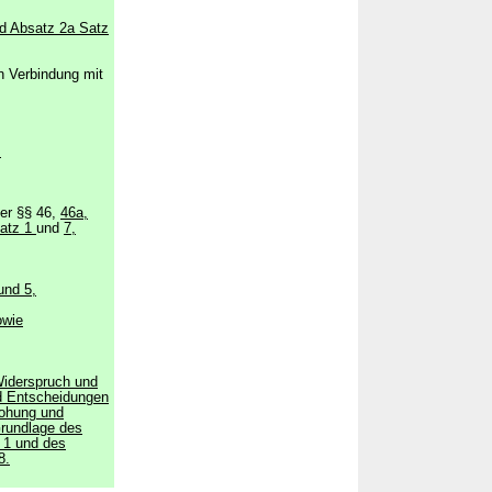
d Absatz 2a Satz
n Verbindung mit
,
er §§ 46,
46a,
satz 1
und
7,
und 5,
owie
iderspruch und
 Entscheidungen
rohung und
Grundlage des
z 1 und des
8.