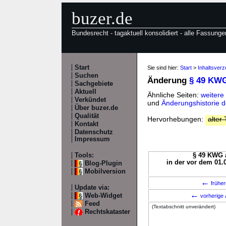
buzer.de
Bundesrecht - tagaktuell konsolidiert - alle Fassunge
Start
Sie sind hier:
Start
>
Inhaltsver
Suchen
Änderung
§ 49 KW
Sachgebiete
Aktuell
Ähnliche Seiten:
weiter
Verkündet
und
Änderungshistorie
Über buzer.de
Qualität
Hervorhebungen:
alter 
Kontakt
Datenschutz
Impressum
Tools:
§ 49 KWG a
in der vor dem 01.
Blog-Plugin
Mobilversion
←
früher
Update via:
←
Web-Widget
vorherige 
Feed
(Textabschnitt unverändert)
Rechtskataster