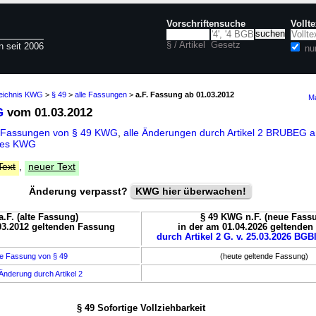
Vorschriftensuche
Vollt
§ / Artikel
Gesetz
n seit 2006
nu
zeichnis KWG
>
§ 49
>
alle Fassungen
>
a.F. Fassung ab 01.03.2012
Ma
G
vom 01.03.2012
e Fassungen von § 49 KWG
,
alle Änderungen durch Artikel 2 BRUBEG 
 des KWG
Text
,
neuer Text
Änderung verpasst?
KWG hier überwachen!
.F. (alte Fassung)
§ 49 KWG n.F. (neue Fass
03.2012 geltenden Fassung
in der am 01.04.2026 geltende
durch Artikel 2 G. v. 25.03.2026 BGBl
e Fassung von § 49
(heute geltende Fassung)
Änderung durch Artikel 2
§ 49 Sofortige Vollziehbarkeit