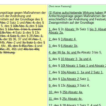
(Text neue Fassung)
tungsklage gegen Maßnahmen der
(1) Keine aufschiebende Wirkung haben
W
lich der Androhung und
Anfechtungsklage gegen Maßnahmen der
itteln auf der Grundlage des §
einschließlich der Androhung und Festse
 Abs.
2 Satz 1 und
Abs. 4,
des §
Zwangsmitteln auf der Grundlage
s 5, des §
10b Abs. 5,
des §
12a
des §
13a Abs. 3 bis 5, jeweils
1.
des § 2c
Absatz
1b Satz 1
bis 3, Absa
 13b Abs. 4
Satz
2,
des § 13c
Absatz 2a,
 Abs. 4 Satz 5,
des § 28
Abs. 1,
6,
der §§ 36, 37 und 44
Abs.
1,
2.
des §
3 Absatz 4,
 44b,
Abs.
2 und
3a Satz 1,
des §
§ 44c,
45, des § 45a Abs. 1
und
3.
des §
6 Absatz 1b,
45c,
46, 46b und
48a bis 48q
nde
Wirkung.
4. der §§ 6a, 6c und
8a Absatz 3 bis 5,
5.
des §
10 Absatz 3, 3a und 4,
6.
des §
10f Absatz 1 Satz 1 und Absatz 
7.
des §
10g Absatz 1, 1a und 2 Satz 1,
8.
des §
12a Absatz 2
Satz
1,
9.
des § 13c
Absatz
3 Satz 4,
10.
des §
25b Absatz 4a,
11.
des §
25c Absatz 4c,
12. des §
28
Absatz 1 Satz 2, 4 und 5,