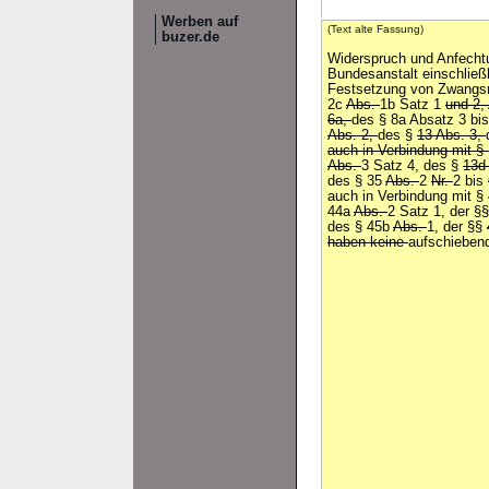
Werben auf
(Text alte Fassung)
buzer.de
Widerspruch und Anfech
Bundesanstalt einschließ
Festsetzung von Zwangsm
2c
Abs.
1b Satz 1
und 2,
6a,
des § 8a Absatz 3 bi
Abs. 2,
des §
13 Abs. 3,
auch in Verbindung mit §
Abs.
3 Satz 4, des §
13d
des § 35
Abs.
2
Nr.
2 bis
auch in Verbindung mit §
44a
Abs.
2 Satz 1, der §
des § 45b
Abs.
1, der §§
haben keine
aufschiebe