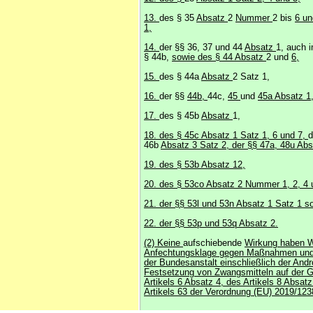
13.
des § 35
Absatz
2
Nummer
2 bis
6 un
1,
14.
der §§ 36, 37 und 44
Absatz
1, auch i
§ 44b,
sowie des § 44 Absatz
2 und
6,
15.
des § 44a
Absatz
2 Satz 1,
16.
der §§
44b,
44c,
45
und
45a Absatz 1
17.
des § 45b
Absatz
1,
18. des § 45c Absatz 1 Satz 1, 6 und 7,
d
46b
Absatz 3 Satz 2, der §§ 47a, 48u Ab
19. des § 53b Absatz 12,
20. des § 53co Absatz 2 Nummer 1, 2, 4 
21. der §§ 53l und 53n Absatz 1 Satz 1 s
22. der §§ 53p und 53q Absatz 2.
(2) Keine
aufschiebende
Wirkung haben W
Anfechtungsklage gegen Maßnahmen und
der Bundesanstalt einschließlich der And
Festsetzung von Zwangsmitteln auf der 
Artikels 6 Absatz 4, des Artikels 8 Absat
Artikels 63 der Verordnung (EU) 2019/123