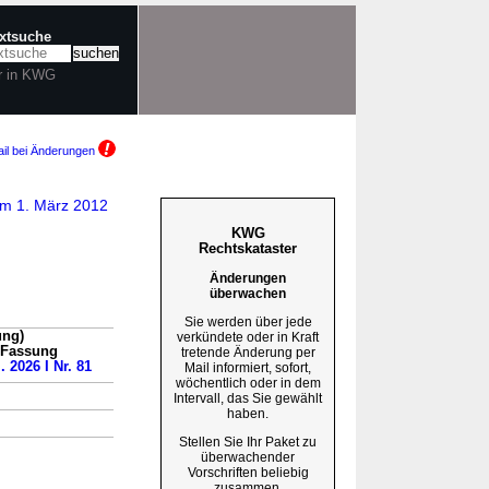
extsuche
r in KWG
il bei Änderungen
am 1. März 2012
KWG
Rechtskataster
Änderungen
überwachen
Sie werden über jede
ung)
verkündete oder in Kraft
n Fassung
tretende Änderung per
. 2026 I Nr. 81
Mail informiert, sofort,
wöchentlich oder in dem
Intervall, das Sie gewählt
haben.
Stellen Sie Ihr Paket zu
überwachender
Vorschriften beliebig
zusammen.