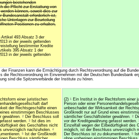
mungen bestehenden
h die Pflicht zur Erstattung von
werden können, soweit dies zur
 Bundesanstalt erforderlich ist,
che Unterlagen zur Beurteilung
öffneten Positionen zu erhalten,
Artikel 493 Absatz 3 der
013 in der jeweils geltenden
istellung bestimmter Kredite
tikels 395 Absatz 1 der
013 in der jeweils geltenden
der Finanzen kann die Ermächtigung durch Rechtsverordnung auf die Bundes
s die Rechtsverordnung im Einvernehmen mit der Deutschen Bundesbank er
ung sind die Spitzenverbände der Institute zu hören.
echtsform einer juristischen
(2)
1
Ein Institut in der Rechtsform einer j
enhandelsgesellschaft darf
Person oder einer Personenhandelsgesells
keit der Rechtsgeschäfte einen
unbeschadet der Wirksamkeit der Rechts
 eines einstimmigen Beschlusses
Großkredit nur auf Grund eines einstimm
er gewähren.
2
Der Beschluss soll
sämtlicher Geschäftsleiter gewähren.
2
De
gefasst werden.
3
Ist dies im
vor der Kreditgewährung gefasst werden.
edürftigkeit des Geschäftes nicht
Einzelfall wegen der Eilbedürftigkeit des 
ss unverzüglich nachzuholen.
4
möglich, ist der Beschluss unverzüglich
kumentieren.
5
Ist der Großkredit
Der Beschluss ist zu dokumentieren.
5
Ist
igen Beschluss sämtlicher
ohne vorherigen einstimmigen Beschluss 