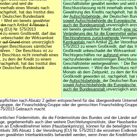
worden und wird die
Geschäftsleiter gewährt worden und wird 
innerhalb eines Monats nach
Beschlussfassung nicht innerhalb eines 
hgeholt, hat das Institut dies
Gewährung des Kredits nachgeholt, hat da
r Deutschen Bundesbank
der
Aufsichtsbehörde,
der Deutschen Bu
.
6
Wird ein bereits gewährter
soweit Aufsichtsbehörde die Europäische 
g
der
nach Artikel
4 Absatz 1
auch der Bundesanstalt
unverzüglich anz
ng (EU) Nr. 575/2013
ein bereits gewährter Kredit durch
eine nic
el
zu einem Großkredit, darf das
Veränderung des für die Eigenmittel gelt
it unbeschadet der Wirksamkeit
Rechtsrahmens zurückgehende
Verringe
ur
auf Grund
eines unverzüglich
Kernkapitals
nach Artikel
25
der Verordnu
igen Beschlusses sämtlicher
575/2013 zu einem Großkredit, darf das In
währen.
7
Der Beschluss ist zu
Großkredit unbeschadet der Wirksamkeit
 Beschluss nicht innerhalb eines
Rechtsgeschäftes nur
aufgrund
eines unv
, zu dem der Kredit zu einem
nachzuholenden einstimmigen Beschlusse
nachgeholt, hat das Institut dies
Geschäftsleiter weitergewähren.
7
Der Bes
r Deutschen Bundesbank
dokumentieren.
8
Wird der Beschluss nich
Monats ab dem Zeitpunkt, zu dem der Kre
Großkredit geworden ist, nachgeholt, hat d
der
Aufsichtsbehörde,
der Deutschen Bu
soweit Aufsichtsbehörde die Europäische 
auch der Bundesanstalt
unverzüglich anz
spflichten nach Absatz 2 gelten entsprechend für das übergeordnete Untern
sgruppe, der Finanzholding-Gruppe oder der gemischten Finanzholding-Gruppe 
 575/2013 Gebrauch macht.
entlichen Fördermitteln, die die Förderinstitute des Bundes und der Länder au
räge, gegebenenfalls auch über weitere Durchleitungsinstitute, über Hausbank
 an Endkreditnehmer leiten (Hausbankprinzip), können für die beteiligten Ins
tikels 395 Absatz 1 der Verordnung (EU) Nr. 575/2013 die einzelnen Endkred
en gewährten Interbankkredits behandelt werden, wenn ihnen die Kreditforder