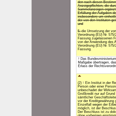
den nach diesen Bestim
Anzeigepflichten, die durc
Sammelanzeigen ergänzt 
Erfüllung der Aufgaben der
insbesondere um einheitli
der von den Instituten ge
und
5.
die Umsetzung der von 
Verordnung (EU) Nr. 575/2
Fassung zugelassenen Fre
von der Anwendung des Ar
Verordnung (EU) Nr. 575/2
Fassung.
2
Das Bundesministerium 
Maßgabe übertragen, das
Erlass der Rechtsverordn
(2)
1
Ein Institut in der R
Person oder einer Person
unbeschadet der Wirksam
Großkredit nur auf Grund
sämtlicher Geschäftsleit
vor der Kreditgewährung 
Einzelfall wegen der Eilb
möglich, ist der Beschlu
Der Beschluss ist zu do
ohne vorherigen einstimm