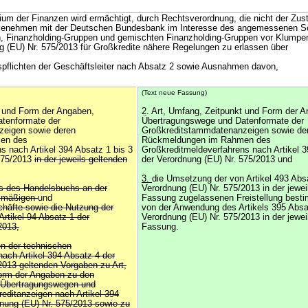
um der Finanzen wird ermächtigt, durch Rechtsverordnung, die nicht der Zu
 Benehmen mit der Deutschen Bundesbank im Interesse des angemessenen S
pen, Finanzholding-Gruppen und gemischten Finanzholding-Gruppen vor Klumpen
 (EU) Nr. 575/2013 für Großkredite nähere Regelungen zu erlassen über
spflichten der Geschäftsleiter nach Absatz 2 sowie Ausnahmen davon,
(Text neue Fassung)
t und Form der Angaben,
2. Art, Umfang, Zeitpunkt und Form der 
tenformate der
Übertragungswege und Datenformate der
zeigen sowie deren
Großkreditstammdatenanzeigen sowie de
en des
Rückmeldungen im Rahmen des
s nach Artikel 394 Absatz 1 bis 3
Großkreditmeldeverfahrens nach Artikel 3
 575/2013
in der jeweils geltenden
der Verordnung (EU) Nr. 575/2013 und
3.
die Umsetzung der von Artikel 493 Abs
ls des Handelsbuchs an der
Verordnung (EU) Nr. 575/2013 in der jewei
zmäßigen
und
Fassung zugelassenen Freistellung besti
häfte sowie die Nutzung der
von der Anwendung des Artikels 395 Absa
rtikel 94 Absatz 1 der
Verordnung (EU) Nr. 575/2013 in der jewei
2013,
Fassung.
ten der technischen
ach Artikel 394 Absatz 4 der
2013 geltenden Vorgaben zu Art,
orm der Angaben zu den
, Übertragungswegen und
editanzeigen nach Artikel 394
dnung (EU) Nr. 575/2013 sowie zu