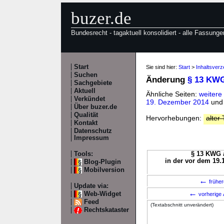
buzer.de
Bundesrecht - tagaktuell konsolidiert - alle Fassunge
Start
Sie sind hier:
Start
>
Inhaltsver
Suchen
Änderung
§ 13 KW
Sachgebiete
Aktuell
Ähnliche Seiten:
weiter
Verkündet
19. Dezember 2014
un
Über buzer.de
Qualität
Hervorhebungen:
alter 
Kontakt
Datenschutz
Impressum
Tools:
§ 13 KWG a
in der vor dem 19.
Blog-Plugin
Mobilversion
←
früher
Update via:
←
Web-Widget
vorherige 
Feed
(Textabschnitt unverändert)
Rechtskataster