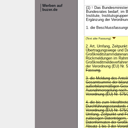
Werben auf
(1)
1
Das Bundesministeri
buzer.de
Bundesrates bedarf, im
Institute, Institutsgrup
Ergänzung der Verordnung
1. die Beschlussfassung
(Text alte Fassung)
2. Art, Umfang, Zeitpunk
Übertragungswege und Da
Großkreditstammdatenan
Rückmeldungen im Rahm
Großkreditmeldeverfahren
der Verordnung (EU) Nr.
Fassung,
3. die Meldung des Antei
Gesamtsumme der bilan
außerbilanzmäßigen Gesc
Ausnahmeregelung nach A
Verordnung (EU) Nr. 575/
4. die bis zum Inkrafttre
Durchführungsstandards n
Verordnung (EU) Nr. 575/
Umfang, Zeitpunkt und F
zulässigen Datenträgern
Datenformaten der Großkr
Absatz 1 bis 3 der Veror