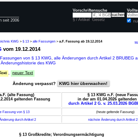
Vorschriftensuche
Vollt
§ / Artikel
Gesetz
n seit 2006
nu
zeichnis KWG
>
§ 13
>
alle Fassungen
>
a.F. Fassung ab 19.12.2014
Ma
G
vom 19.12.2014
e Fassungen von § 13 KWG
,
alle Änderungen durch Artikel 2 BRUBEG 
d
Änderungshistorie des KWG
Text
,
neuer Text
Änderung verpasst?
KWG hier überwachen!
.F. (alte Fassung)
§ 13 KWG n.F. (neue Fass
12.2014 geltenden Fassung
in der am 01.04.2026 geltende
durch Artikel 2 G. v. 25.03.2026 BGBl
e Fassung von § 13
(heute geltende Fassung)
Änderung durch Artikel 2
nächste Änderung durch Artikel 
§ 13 Großkredite; Verordnungsermächtigung