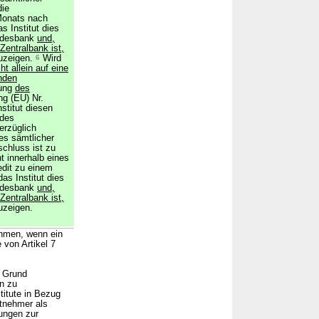
die
Monats nach
s Institut dies
ndesbank
und,
Zentralbank ist,
uzeigen.
6
Wird
ht allein auf eine
enden
rung
des
ng (EU) Nr.
stitut diesen
 des
erzüglich
s sämtlicher
chluss ist zu
t innerhalb eines
dit zu einem
as Institut dies
ndesbank
und,
Zentralbank ist,
uzeigen.
ehmen, wenn ein
von Artikel 7
f Grund
en zu
titute in Bezug
itnehmer als
ungen zur