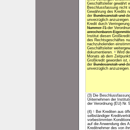
Geschäftsleiter gewährt 
Beschlussfassung nicht 
Gewährung des Kredits nac
der
Bundesanstalt und
de
unverzüglich anzuzeigen
Kredit durch Verringerun
Nummer 71
der Verordnu
anrechenbaren Eigenmitt
Institut diesen Großkred
des Rechtsgeschäftes n
nachzuholenden einstimm
Geschäftsleiter weiterge
dokumentieren.
8
Wird der
Monats ab dem Zeitpunkt
Großkredit geworden ist, 
der
Bundesanstalt und
de
unverzüglich anzuzeigen.
(3) Die Beschlussfassung
Unternehmen der Institut
der Verordnung (EU) Nr.
(4)
1
Bei Krediten aus öff
selbständiger Kreditvert
vorbestimmten Konditionen
auf die Anwendung des Ar
Kreditnehmer des von ihn