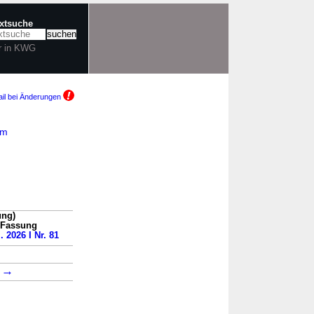
extsuche
r in KWG
il bei Änderungen
am
ung)
n Fassung
. 2026 I Nr. 81
→
2