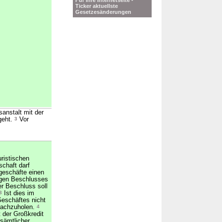
Für Ihre Internetseite -
Ticker aktuellste
Gesetzesänderungen
anstalt mit der
geht.
3
Vor
uristischen
chaft darf
geschäfte einen
igen Beschlusses
r Beschluss soll
3
Ist dies im
Geschäftes nicht
 nachzuholen.
4
 der Großkredit
sämtlicher