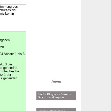
stimmung des
chutzes der
risiken in
Angaben,
ren
94 Absatz 1 bis 3
atz 3 der
ls geltenden
mmter Kredite
tz 1 der
ls geltenden
Anzeige
Für Ihr Blog oder Forum -
Gesetze verknüpfen