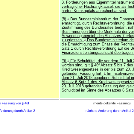
3. Forderungen aus Eigenmittelinstrumen
vertraglicher Nachrangklausel, die als In
harten Kernkapitals anrechenbar sind.
(8)
1
Das Bundesministerium der Finanzen
ermächtigt, durch Rechtsverordnung, die n
Zustimmung des Bundesrates bedarf, näh
Bestimmungen über die Merkmale der v
Anwendungsbereich des Absatzes 7 erfass
zu erlassen.
2
Das Bundesministerium de
die Ermächtigung zum Erlass der Rechts
Satz 1 durch Rechtsverordnung auf die Bu
Finanzdienstleistungsaufsicht übertragen.
(9)
1
Für Schuldtitel, die vor dem 21. Jul
worden sind, gilt § 46f Absatz 5 bis 7 des
Kreditwesengesetzes in der bis zum 20. J
geltenden Fassung fort.
2
Im Insolvenzver
dem 21. Juli 2018 begebene Schuldtitel i
Absatz 6 Satz 1 des Kreditwesengesetzes
20. Juli 2018 geltenden Fassung den gle
Schuldtitel im Sinne des Absatzes 6 Satz
e Fassung von § 46f
(heute geltende Fassung)
Änderung durch Artikel 2
nächste Änderung durch Artikel 