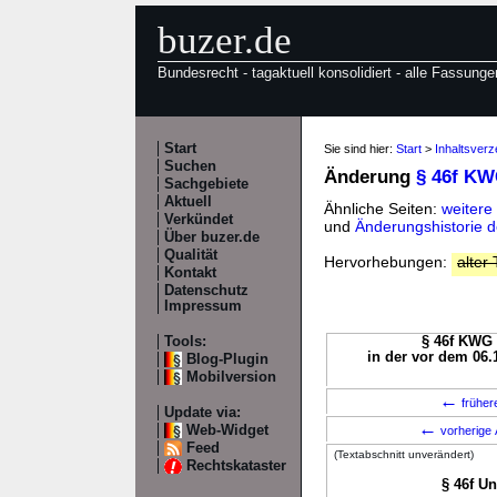
buzer.de
Bundesrecht - tagaktuell konsolidiert - alle Fassunge
Start
Sie sind hier:
Start
>
Inhaltsver
Suchen
Änderung
§ 46f K
Sachgebiete
Aktuell
Ähnliche Seiten:
weitere
Verkündet
und
Änderungshistorie
Über buzer.de
Qualität
Hervorhebungen:
alter 
Kontakt
Datenschutz
Impressum
Tools:
§ 46f KWG 
in der vor dem 06.
Blog-Plugin
Mobilversion
←
früher
Update via:
←
Web-Widget
vorherige 
Feed
(Textabschnitt unverändert)
Rechtskataster
§ 46f U