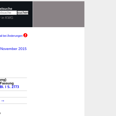
extsuche
r in KWG
il bei Änderungen
6. November 2015
ung)
n Fassung
Bl. I S. 2773
→
2
e