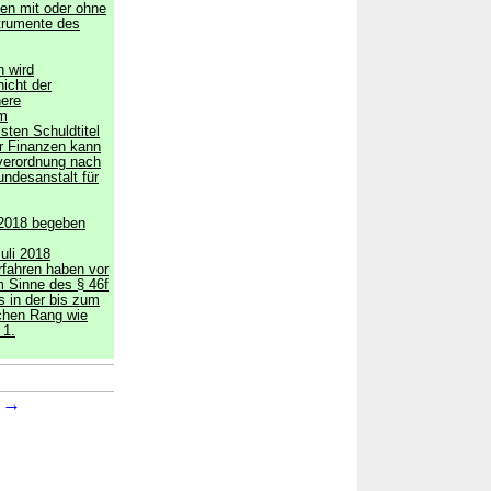
ten mit oder ohne
strumente des
 wird
icht der
ere
om
ten Schuldtitel
r Finanzen kann
verordnung nach
ndesanstalt für
i 2018 begeben
uli 2018
fahren haben vor
m Sinne des § 46f
 in der bis zum
ichen Rang wie
 1.
→
2