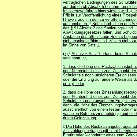
vertraglichen Bedingungen des Schuldtite
auf den durch Absatz 5 bestimmten niedr
Insolvenzverfahren hingewiesen wird.
2
Im
Pflicht zur Veröffentlichung eines Prospek
Hinweis auch in den zu veröffentlichende
aufzunehmen.
3
Schuldtitel, die in den 
des § 91 Absatz 2 des Sanierungs- und
Abwicklungsgesetzes fallen, und Schuldti
Anstalten des öffentlichen Rechts begebe
nicht insolvenzfähig sind, zählen nicht zu
im Sinne von Satz 1.
(7)
1
Absatz 6 Satz 1 erfasst keine Schuldti
vereinbart ist,
1. dass die Höhe des Rückzahlungsbetrag
oder Nichteintritt eines zum Zeitpunkt d
Schuldtitels noch unsicheren Ereignisses
oder die Erfüllung auf andere Weise als 
erfolgt, oder
2. dass die Höhe des Zinszahlungsbetrage
oder Nichteintritt eines zum Zeitpunkt d
Schuldtitels noch unsicheren Ereignisses
denn, die Höhe des Zinszahlungsbetrages
ausschließlich von einem festen oder mar
variablen Referenzzins abhängig und die E
durch Geldzahlung.
2
Die Höhe des Rückzahlungsbetrages od
Zinszahlungsbetrages gilt nicht bereits d
Eintritt oder Nichteintritt eines zum Zeitp