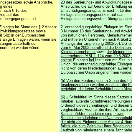
ungsgesetzes sowie Ansprüche,
23 des Sanierungs- und Abwicklungsgese
ng eines
Ansprüche, die auf Grund der Erfüllung e
s nach § 16 des
Entschädigungsanspruchs nach § 16 des
zes auf das
Einlagensicherungsgesetzes auf das
m übergegangen sind;
Einlagensicherungssystem übergegangen 
Einlagen im Sinne des § 2 Absatz
2. entschädigungsfähige Einlagen im Sin
Abwicklungsgesetzes sowie
3 Nummer
18 des Sanierungs- und Abwic
it Sitz in der Europäischen
von natürlichen Personen, Kleinstuntern
sfähige Einlagen wären, wenn sie
und mittleren Unternehmen nach Artikel 2
ssungen außerhalb der
Anhangs der Empfehlung 2003/361/EG d
enommen worden wären.
vom 6. Mai 2003 betreffend die Definition
Kleinstunternehmen
sowie
der kleinen und
Unternehmen (ABl. L 124 vom 20.5.2003, 
solche
Einlagen
bei
Instituten mit Sitz i
Union, die entschädigungsfähige Einlage
nicht von deren Niederlassungen außerhal
Europäischen Union angenommen worden
(5) Von den Forderungen im Sinne des § 
Insolvenzordnung werden zunächst die F
berichtigt, die keine Schuldtitel nach Abs
(6)
1
Schuldtitel im Sinne dieses Satzes s
Inhaber lautende Schuldverschreibungen 
Orderschuldverschreibungen und diesen S
vergleichbare Rechte, die ihrer Art nach a
Kapitalmärkten handelbar sind, sowie
Schuldscheindarlehen und Namensschuld
die nicht als Einlagen unter Absatz 4 Nu
fallen, die zum Zeitpunkt ihrer Begebung e
Laufzeit von mindestens einem Jahr haben