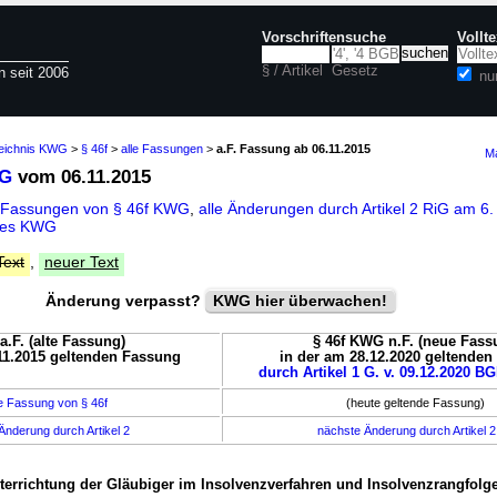
Vorschriftensuche
Vollt
§ / Artikel
Gesetz
n seit 2006
nu
zeichnis KWG
>
§ 46f
>
alle Fassungen
>
a.F. Fassung ab 06.11.2015
Ma
WG
vom 06.11.2015
 Fassungen von § 46f KWG
,
alle Änderungen durch Artikel 2 RiG am 
 des KWG
Text
,
neuer Text
Änderung verpasst?
KWG hier überwachen!
a.F. (alte Fassung)
§ 46f KWG n.F. (neue Fass
11.2015 geltenden Fassung
in der am 28.12.2020 geltende
durch Artikel 1 G. v. 09.12.2020 BG
e Fassung von § 46f
(heute geltende Fassung)
Änderung durch Artikel 2
nächste Änderung durch Artikel 
nterrichtung der Gläubiger im Insolvenzverfahren und Insolvenzrangfolg