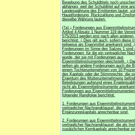
Begebung des Schuldtitels noch unsicher
abhängig, weil der Schuldtitel auf eine an
Landeswährung des Emittenten lautet, so
Hauptforderung, Rückzahlung und Zinsfor
dieselbe Währung lauten.
(7a)
1
Forderungen aus Eigenmittelinstru
Artikel 4 Absatz 1 Nummer 119 der Veror
575/2013 werden erst nach allen anderen
berichtigt.
2
Dies gilt auch, sofern diese 
teilweise als Eigenmittel anerkannt sind.
Forderungen im Sinne des Satzes 1 sind
Forderungen, für die ein vertraglicher Nac
wurde, der sie mit Forderungen aus
Eigenmittelinstrumenten gleichstellt.
4
Dar
gelten als andere Forderungen auch die B
einem Tochterunternehmen von 10 Prozen
des Kapitals oder der Stimmrechte, die si
Eigentum des Mutterunternehmens befinde
Beteiligungen aufgrund eines Ergebnisab
nicht als Eigenmittelinstrumente anerkann
Forderungen aus Eigenmittelinstrumenten
folgender Rangfolge berichtigt:
1. Forderungen aus Eigenmittelinstrument
vertraglicher Nachrangklausel, die als In
Ergänzungskapitals anrechenbar sind,
2. Forderungen aus Eigenmittelinstrument
vertraglicher Nachrangklausel, die als In
zusätzlichen Kernkapitals anrechenbar si