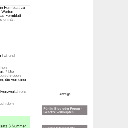
in Formblatt zu
n Worten
as Formblatt
d enthält
r hat und
chen
den.
2
Die
berschrieben
n, die von einer
olvenzverfahrens
Anzeige
nach dem
Für Ihr Blog oder Forum -
Gesetze verknüpfen
bsatz
3 Nummer