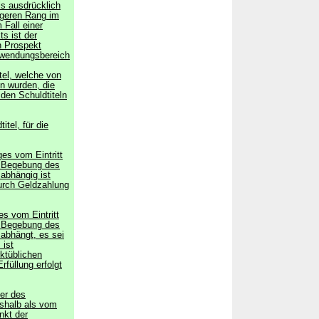
ls ausdrücklich
igeren Rang im
 Fall einer
ts ist der
n Prospekt
Anwendungsbereich
tel, welche von
n wurden, die
 den Schuldtiteln
tel, für die
es vom Eintritt
er Begebung des
 abhängig ist
durch Geldzahlung
s vom Eintritt
er Begebung des
 abhängt, es sei
 ist
ktüblichen
rfüllung erfolgt
er des
eshalb als vom
unkt der