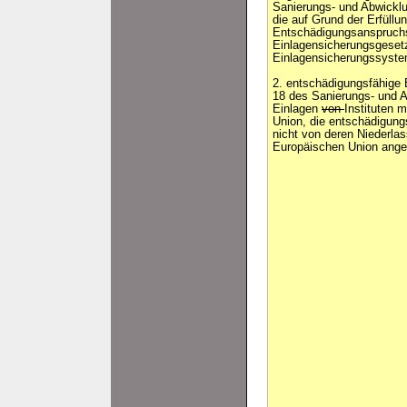
Sanierungs- und Abwickl
die auf Grund der Erfüllu
Entschädigungsanspruch
Einlagensicherungsgeset
Einlagensicherungssyste
2. entschädigungsfähige 
18 des Sanierungs- und 
Einlagen
von
Instituten m
Union, die entschädigung
nicht von deren Niederla
Europäischen Union ang