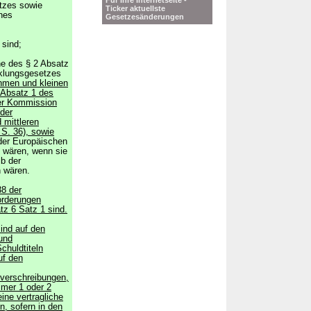
Für Ihre Internetseite -
tzes sowie
Ticker aktuellste
ines
Gesetzesänderungen
sind;
ne des § 2 Absatz
klungsgesetzes
ehmen und kleinen
 Absatz 1 des
er Kommission
 der
 mittleren
S. 36), sowie
n der Europäischen
n wären, wenn sie
b der
 wären.
38 der
orderungen
atz 6 Satz 1 sind.
ind auf den
und
chuldtiteln
uf den
verschreibungen,
mmer 1 oder 2
ine vertragliche
, sofern in den