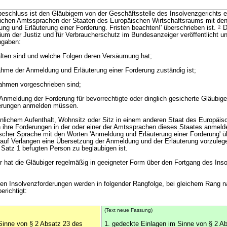
schluss ist den Gläubigern von der Geschäftsstelle des Insolvenzgerichts e
lichen Amtssprachen der Staaten des Europäischen Wirtschaftsraums mit de
ung und Erläuterung einer Forderung. Fristen beachten!' überschrieben ist.
2
D
um der Justiz und für Verbraucherschutz im Bundesanzeiger veröffentlicht un
ngaben:
alten sind und welche Folgen deren Versäumung hat;
ahme der Anmeldung und Erläuterung einer Forderung zuständig ist;
ahmen vorgeschrieben sind;
Anmeldung der Forderung für bevorrechtigte oder dinglich gesicherte Gläubige
rderungen anmelden müssen.
nlichem Aufenthalt, Wohnsitz oder Sitz in einem anderen Staat des Europäis
 ihre Forderungen in der oder einer der Amtssprachen dieses Staates anmel
cher Sprache mit den Worten 'Anmeldung und Erläuterung einer Forderung' ü
auf Verlangen eine Übersetzung der Anmeldung und der Erläuterung vorzulege
 Satz 1 befugten Person zu beglaubigen ist.
er hat die Gläubiger regelmäßig in geeigneter Form über den Fortgang des Ins
gen Insolvenzforderungen werden in folgender Rangfolge, bei gleichem Rang 
erichtigt:
(Text neue Fassung)
Sinne von § 2 Absatz 23 des
1. gedeckte Einlagen im Sinne von § 2 A