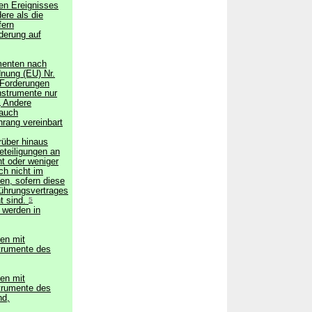
en Ereignisses
dere als die
fern
derung auf
menten nach
dnung (EU) Nr.
 Forderungen
Instrumente nur
3
Andere
 auch
hrang vereinbart
über hinaus
eteiligungen an
t oder weniger
ch nicht im
n, sofern diese
führungsvertrages
t sind.
5
 werden in
en mit
strumente des
en mit
strumente des
nd,