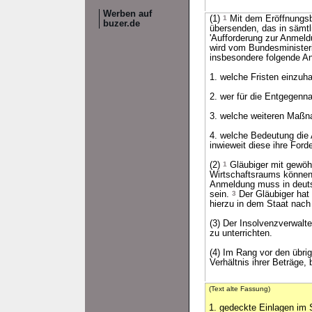
Werben auf
(1)
1
Mit dem Eröffnungsbe
buzer.de
übersenden, das in sämt
'Aufforderung zur Anmeld
wird vom Bundesministeri
insbesondere folgende A
1. welche Fristen einzuh
2. wer für die Entgegenn
3. welche weiteren Maßn
4. welche Bedeutung die 
inwieweit diese ihre Fo
(2)
1
Gläubiger mit gewöh
Wirtschaftsraums können
Anmeldung muss in deuts
sein.
3
Der Gläubiger hat 
hierzu in dem Staat nach
(3) Der Insolvenzverwalt
zu unterrichten.
(4) Im Rang vor den übri
Verhältnis ihrer Beträge, b
(Text alte Fassung)
1. gedeckte Einlagen im 