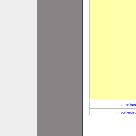
←
früher
←
vorherige 